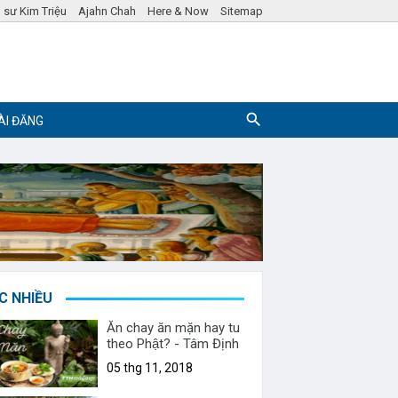
 sư Kim Triệu
Ajahn Chah
Here & Now
Sitemap
ÀI ĐĂNG
Pháp ngữ
Hỏi đáp Phật Pháp
C NHIỀU
Ăn chay ăn mặn hay tu
theo Phật? - Tâm Định
05 thg 11, 2018