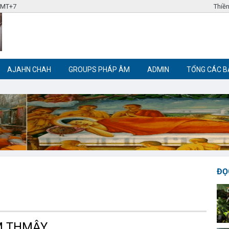
 GMT+7
Thiền
AJAHN CHAH
GROUPS PHÁP ÂM
ADMIN
TỔNG CÁC B
Label tag 3
Label tag 4
Trích đoạn Phật giáo
Thiền Phật giáo
ĐỌ
M THMÂY