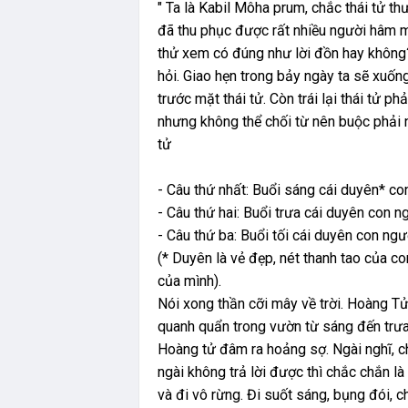
" Ta là Kabil Môha prum, chắc thái tử th
đã thu phục được rất nhiều người hâm mộ
thử xem có đúng như lời đồn hay không? 
hỏi. Giao hẹn trong bảy ngày ta sẽ xuốn
trước mặt thái tử. Còn trái lại thái tử 
nhưng không thể chối từ nên buộc phải nh
tử
- Câu thứ nhất: Buổi sáng cái duyên* c
- Câu thứ hai: Buổi trưa cái duyên con 
- Câu thứ ba: Buổi tối cái duyên con ngư
(* Duyên là vẻ đẹp, nét thanh tao của c
của mình).
Nói xong thần cỡi mây về trời. Hoàng Tử
quanh quẩn trong vườn từ sáng đến trưa
Hoàng tử đâm ra hoảng sợ. Ngài nghĩ, 
ngài không trả lời được thì chắc chắn l
và đi vô rừng. Đi suốt sáng, bụng đói, 