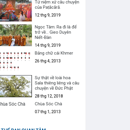
Tứ niệm xứ câu chuyện
của Paṭācārā.
12 thg 9, 2019
Ngọc Tâm: Ra đi là để
trở về... Gieo Duyên
Niết-Bàn
14 thg 9, 2019
Bảng chữ cái Khmer
26 thg 4, 2013
Sự thật về loài hoa
Sala thiêng liêng và câu
chuyện về Đức Phật
28 thg 12, 2018
Chùa Sóc Chà
07 thg 1, 2013