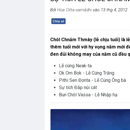
Bởi
Hoa Citta-samādhi
vào 13 thg 4, 2012
Chia sẻ
Chôl Chnăm Thmây (lễ chịu tuổi) là
thêm tuổi mới với hy vọng năm mới 
đen đủi không may của năm cũ đều q
Lễ cúng Neak-ta
Ok Om Bok - Lễ Cúng Trăng
Pithi Sen Đonta - Lễ Cúng Ông bà
Sự tích Đắp núi cát
Bun Chôl Vassa - Lễ Nhập hạ