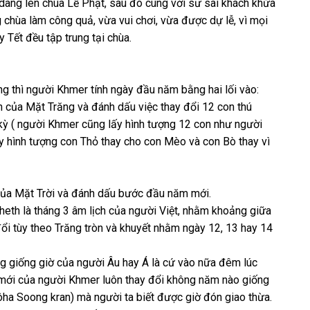
 dâng lên chùa Lễ Phật, sau đó cùng với sư sãi khách khứa
g chùa làm công quả, vừa vui chơi, vừa được dự lễ, vì mọi
y Tết đều tập trung tại chùa.
ng thì người Khmer tính ngày đầu năm bằng hai lối vào:
n của Mặt Trăng và đánh dấu việc thay đổi 12 con thú
kỳ ( người Khmer cũng lấy hình tượng 12 con như người
ấy hình tượng con Thỏ thay cho con Mèo và con Bò thay vì
của Mặt Trời và đánh dấu bước đầu năm mới.
eth là tháng 3 âm lịch của người Việt, nhằm khoảng giữa
ổi tùy theo Trăng tròn và khuyết nhằm ngày 12, 13 hay 14
 giống giờ của người Âu hay Á là cứ vào nữa đêm lúc
 mới của người Khmer luôn thay đổi không năm nào giống
ôha Soong kran) mà người ta biết được giờ đón giao thừa.