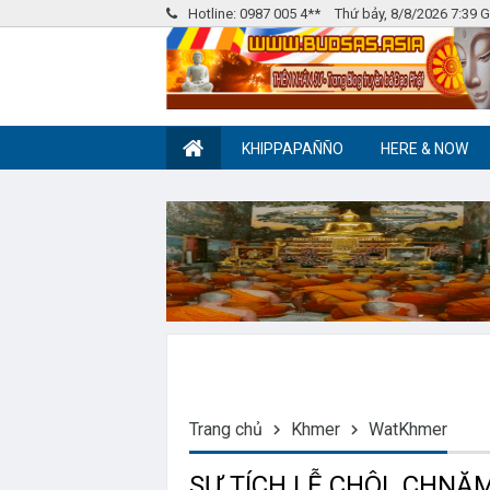
Hotline: 0987 005 4**
Thứ bảy, 8/8/2026 7:39
KHIPPAPAÑÑO
HERE & NOW
Nhóm Pháp Âm
Label tag 2
Trang chủ
Khmer
WatKhmer
SỰ TÍCH LỄ CHÔL CHNĂ