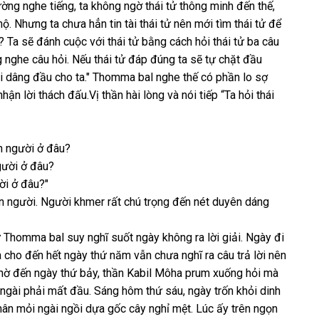
ường nghe tiếng, ta không ngờ thái tử thông minh đến thế,
. Nhưng ta chưa hẳn tin tài thái tử nên mới tìm thái tử để
Ta sẽ đánh cuộc với thái tử bằng cách hỏi thái tử ba câu
g nghe câu hỏi. Nếu thái tử đáp đúng ta sẽ tự chặt đầu
phải dâng đầu cho ta." Thomma bal nghe thế có phần lo sợ
ận lời thách đấu.Vị thần hài lòng và nói tiếp “Ta hỏi thái
on người ở đâu?
người ở đâu?
ời ở đâu?"
on người. Người khmer rất chú trọng đến nét duyên dáng
 Thomma bal suy nghĩ suốt ngày không ra lời giải. Ngày đi
 cho đến hết ngày thứ năm vẫn chưa nghĩ ra câu trả lời nên
chờ đến ngày thứ bảy, thần Kabil Môha prum xuống hỏi mà
à ngài phải mất đầu. Sáng hôm thứ sáu, ngày trốn khỏi dinh
chân mỏi ngài ngồi dựa gốc cây nghỉ mệt. Lúc ấy trên ngọn