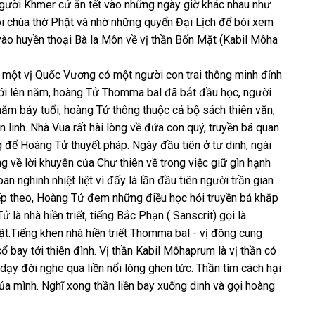
người Khmer cứ ăn tết vào những ngày giờ khác nhau như
ôi chùa thờ Phật và nhờ những quyển Đại Lịch để bói xem
 vào huyền thoại Bà la Môn về vị thần Bốn Mặt (Kabil Môha
, một vị Quốc Vương có một người con trai thông minh đỉnh
i lên năm, hoàng Tử Thomma bal đã bắt đầu học, người
năm bảy tuổi, hoàng Tử thông thuộc cả bộ sách thiên văn,
hần linh. Nhà Vua rất hài lòng về đứa con quý, truyền bá quan
 để Hoàng Tử thuyết pháp. Ngày đầu tiên ở tư dinh, ngài
 về lời khuyên của Chư thiên về trong việc giữ gìn hạnh
 nghinh nhiệt liệt vì đấy là lần đầu tiên người trần gian
ếp theo, Hoàng Tử đem những điều học hỏi truyền bá khắp
 là nhà hiền triết, tiếng Bắc Phạn ( Sanscrit) gọi là
.Tiếng khen nhà hiền triết Thomma bal - vị đông cung
ổ bay tới thiên đình. Vị thần Kabil Môhaprum là vị thần có
ạy đời nghe qua liền nổi lòng ghen tức. Thần tìm cách hại
ủa mình. Nghĩ xong thần liền bay xuống dinh và gọi hoàng