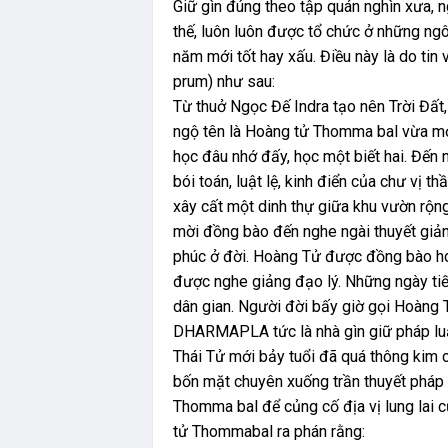
Giữ gìn đúng theo tập quán nghìn xưa, 
thế, luôn luôn được tổ chức ở những ng
năm mới tốt hay xấu. Điều này là do tin
prum) như sau:
Từ thuở Ngọc Đế Indra tạo nên Trời Đất
ngộ tên là Hoàng tử Thomma bal vừa mớ
học đâu nhớ đấy, học một biết hai. Đến 
bói toán, luật lệ, kinh điển của chư vị t
xây cất một dinh thự giữa khu vườn rộng
mời đồng bào đến nghe ngài thuyết giảng
phúc ở đời. Hoàng Tử được đồng bào hoan
được nghe giảng đạo lý. Những ngày ti
dân gian. Người đời bấy giờ gọi Hoàng Tử
DHARMAPLA tức là nhà gìn giữ pháp luật
Thái Tử mới bảy tuổi đã quá thông kim c
bốn mặt chuyên xuống trần thuyết pháp d
Thomma bal để củng cố địa vị lung lai c
tử Thommabal ra phán rằng: