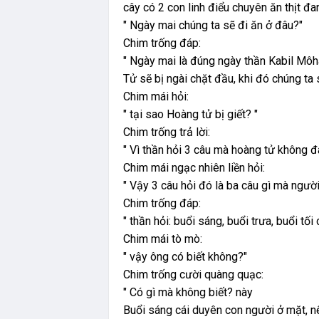
cây có 2 con linh điểu chuyên ăn thịt đa
" Ngày mai chúng ta sẽ đi ăn ở đâu?"
Chim trống đáp:
" Ngày mai là đúng ngày thần Kabil Mô
Tử sẽ bị ngài chặt đầu, khi đó chúng ta s
Chim mái hỏi:
" tại sao Hoàng tử bị giết? "
Chim trống trả lời:
" Vì thần hỏi 3 câu mà hoàng tử không 
Chim mái ngạc nhiên liền hỏi:
" Vậy 3 câu hỏi đó là ba câu gì mà ngườ
Chim trống đáp:
" thần hỏi: buổi sáng, buổi trưa, buổi tố
Chim mái tò mò:
" vậy ông có biết không?"
Chim trống cười quàng quạc:
" Có gì mà không biết? này
Buổi sáng cái duyên con người ở mặt, nê