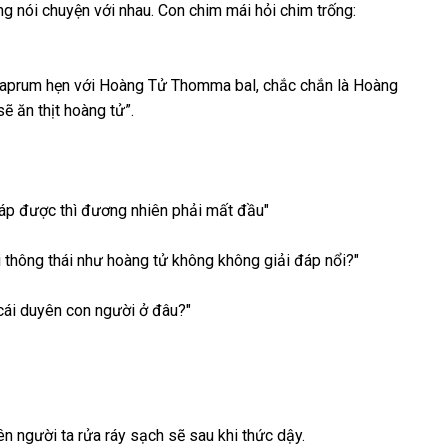
ng nói chuyện với nhau. Con chim mái hỏi chim trống:
haprum hẹn với Hoàng Tử Thomma bal, chắc chắn là Hoàng
ẽ ăn thịt hoàng tử”.
đáp được thì đương nhiên phải mất đầu"
i thông thái như hoàng tử không không giải đáp nổi?"
i cái duyên con người ở đâu?"
n người ta rửa ráy sạch sẽ sau khi thức dậy.