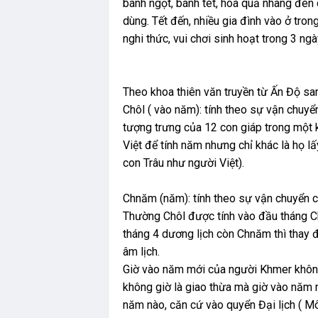
bánh ngọt, bánh tét, hoa quả nhang đèn
dùng. Tết đến, nhiều gia đình vào ở tron
nghi thức, vui chơi sinh hoạt trong 3 ngà
Theo khoa thiên văn truyền từ Ấn Độ sa
Chôl ( vào năm): tính theo sự vận chuyể
tượng trưng của 12 con giáp trong một 
Việt để tính năm nhưng chỉ khác là họ l
con Trâu như người Việt).
Chnăm (năm): tính theo sự vận chuyển 
Thường Chôl được tính vào đầu tháng Ch
tháng 4 dương lịch còn Chnăm thì thay đ
âm lịch.
Giờ vào năm mới của người Khmer không
không giờ là giao thừa mà giờ vào năm
năm nào, căn cứ vào quyển Đại lịch ( M