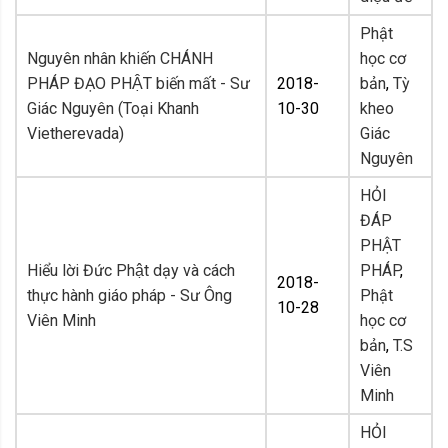
Phật
Nguyên nhân khiến CHÁNH
học cơ
PHÁP ĐẠO PHẬT biến mất - Sư
2018-
bản
,
Tỳ
Giác Nguyên (Toại Khanh
10-30
kheo
Vietherevada)
Giác
Nguyên
HỎI
ĐÁP
PHẬT
Hiểu lời Đức Phật dạy và cách
PHÁP
,
2018-
thực hành giáo pháp - Sư Ông
Phật
10-28
Viên Minh
học cơ
bản
,
T.S
Viên
Minh
HỎI