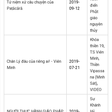
Tứ niệm xứ câu chuyện của
2019-
điển
Paṭācārā.
09-12
Phật
giáo
nguyên
thủy
Khóa
thiền 19
,
T.S Viên
Minh
,
Chân Lý đâu của riêng ai! - Viên
2019-
Thiền
Minh
07-21
Vipassa
na (Minh
Sát)
,
VIDEO
Sư
Khánh
NGƯỜI THỰC HÀNH GIÁO PHÁP
2019-
Hỷ
,