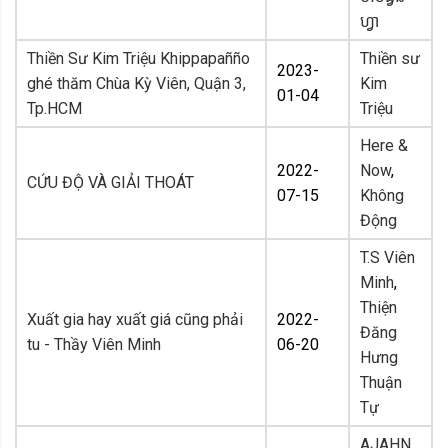
ហ្វា
Thiền Sư Kim Triệu Khippapañño
Thiền sư
2023-
ghé thăm Chùa Kỳ Viên, Quận 3,
Kim
01-04
Tp.HCM
Triệu
Here &
2022-
Now
,
CỨU ĐỘ VÀ GIẢI THOÁT
07-15
Không
Động
T.S Viên
Minh
,
Thiện
Xuất gia hay xuất giá cũng phải
2022-
Đăng
tu - Thầy Viên Minh
06-20
Hưng
Thuận
Tự
AJAHN