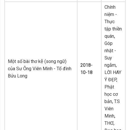
Chính
niệm -
Thực
tập thiền
quán
,
Góp
nhặt -
Suy
Một số bài thơ kệ (song ngữ)
2018-
ngẫm
,
của Sư Ông Viên Minh - Tổ đình
10-18
LỜI HAY
Bửu Long
Ý ĐẸP
,
Phật
học cơ
bản
,
T.S
Viên
Minh
,
THƠ
,