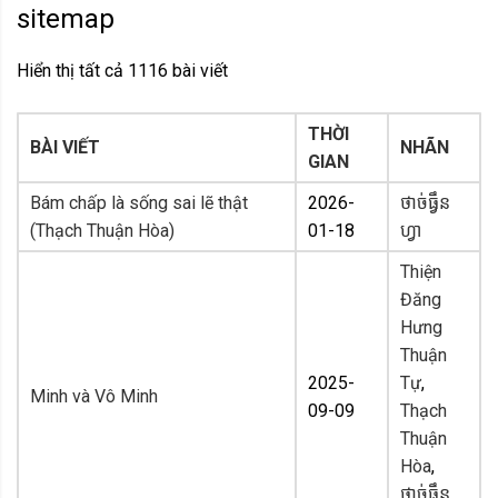
sitemap
Hiển thị tất cả 1116 bài viết
THỜI
BÀI VIẾT
NHÃN
GIAN
Bám chấp là sống sai lẽ thật
2026-
ថាច់ធ្វឹន
(Thạch Thuận Hòa)
01-18
ហ្វា
Thiện
Đăng
Hưng
Thuận
2025-
Tự
,
Minh và Vô Minh
09-09
Thạch
Thuận
Hòa
,
ថាច់ធ្វឹន