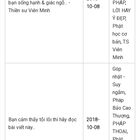
bạn sống hạnh & giác ngộ... -
PHÁP
,
10-08
Thiền sư Viên Minh
LỜI HAY
Ý ĐẸP
,
Phật
học cơ
bản
,
T.S
Viên
Minh
Góp
nhặt -
Suy
ngẫm
,
Pháp
Bảo Cao
Thượng
,
Bạn cảm thấy tội lỗi thì hãy đọc
2018-
PHÁP
bài viết này...
10-08
THOẠI
,
Phật