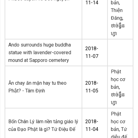
11-14
bản
,
Thiện
Đăng
,
ថាច់ធ្វឹន
ហ្វា
Ando surrounds huge buddha
2018-
statue with lavender-covered
11-07
mound at Sapporo cemetery
Phật
học cơ
Ăn chay ăn mặn hay tu theo
2018-
bản
,
Phật? - Tâm Định
11-05
ថាច់ធ្វឹន
ហ្វា
Phật
Bốn Chân Lý làm nền tảng giáo lý
2018-
học cơ
của Đạo Phật là gì? Tứ Điệu Đế
11-04
bản
,
Tứ
diệu đế