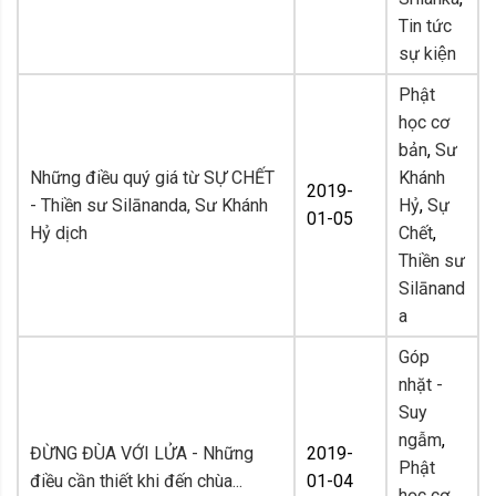
Tin tức
sự kiện
Phật
học cơ
bản
,
Sư
Những điều quý giá từ SỰ CHẾT
Khánh
2019-
- Thiền sư Silānanda, Sư Khánh
Hỷ
,
Sự
01-05
Hỷ dịch
Chết
,
Thiền sư
Silānand
a
Góp
nhặt -
Suy
ngẫm
,
ĐỪNG ĐÙA VỚI LỬA - Những
2019-
Phật
điều cần thiết khi đến chùa...
01-04
học cơ