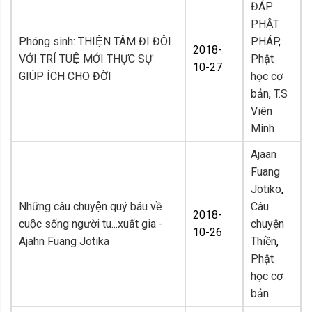
ĐÁP
PHẬT
Phóng sinh: THIỆN TÂM ĐI ĐÔI
PHÁP
,
2018-
VỚI TRÍ TUỆ MỚI THỰC SỰ
Phật
10-27
GIÚP ÍCH CHO ĐỜI
học cơ
bản
,
T.S
Viên
Minh
Ajaan
Fuang
Jotiko
,
Những câu chuyện quý báu về
Câu
2018-
cuộc sống người tu...xuất gia -
chuyện
10-26
Ajahn Fuang Jotika
Thiền
,
Phật
học cơ
bản