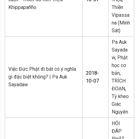
Khippapañño
Thiền
Vipassa
na (Minh
Sát)
Pa Auk
Sayada
w
,
Phật
học cơ
Việc Đức Phật đi bát có ý nghĩa
2018-
bản
,
gì đặc biệt không? | Pa Auk
10-07
TRÍCH
Sayadaw
ĐOẠN
,
Tỳ kheo
Giác
Nguyên
HỎI
ĐÁP
PHẬT