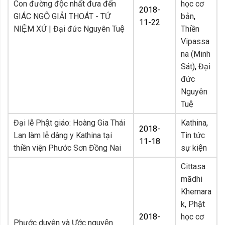
Con đường độc nhất đưa đến
học cơ
2018-
GIÁC NGỘ GIẢI THOÁT - TỨ
bản
,
11-22
NIỆM XỨ | Đại đức Nguyên Tuệ
Thiền
Vipassa
na (Minh
Sát)
,
Đại
đức
Nguyên
Tuệ
Đại lễ Phật giáo: Hoàng Gia Thái
Kathina
,
2018-
Lan làm lễ dâng y Kaṭhina tại
Tin tức
11-18
thiền viện Phước Sơn Đồng Nai
sự kiện
Cittasa
mādhi
Khemara
k
,
Phật
2018-
học cơ
Phước duyên và Ước nguyện