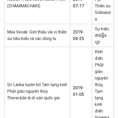
(DHAMMACHARI)
07-17
Thiền sư
Silānand
a
Sự kiện
,
Mùa Vesak: Giới thiệu vài vị thiền
2019-
ថាច់ធ្វឹន
sư tiêu biểu và các dòng tu
04-25
ហ្វា
Kinh
điển
Phật
giáo
nguyên
Sri Lanka tuyên bố Tam tạng kinh
thủy
,
2019-
Phật giáo nguyên thủy
Tạm
01-05
Theravāda là di sản quốc gia
tạng
kinh
điển
Srilanka
,