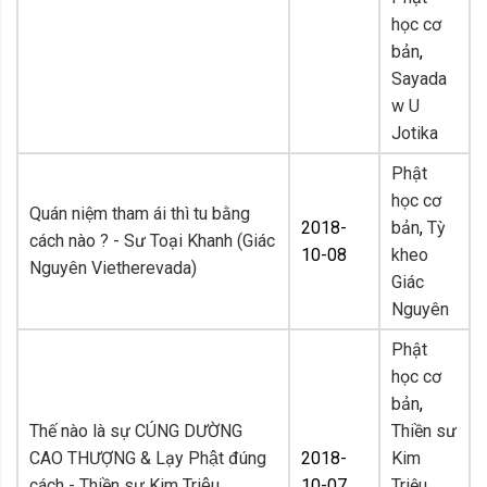
học cơ
bản
,
Sayada
w U
Jotika
Phật
học cơ
Quán niệm tham ái thì tu bằng
2018-
bản
,
Tỳ
cách nào ? - Sư Toại Khanh (Giác
10-08
kheo
Nguyên Vietherevada)
Giác
Nguyên
Phật
học cơ
bản
,
Thế nào là sự CÚNG DƯỜNG
Thiền sư
CAO THƯỢNG & Lạy Phật đúng
2018-
Kim
cách - Thiền sư Kim Triệu
10-07
Triệu
,