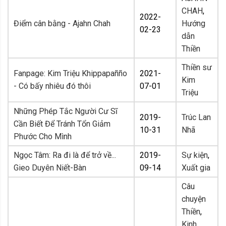
CHAH
,
2022-
Điểm cân bằng - Ajahn Chah
Hướng
02-23
dẫn
Thiền
Thiền sư
Fanpage: Kim Triệu Khippapañño
2021-
Kim
- Có bấy nhiêu đó thôi
07-01
Triệu
Những Phép Tắc Người Cư Sĩ
2019-
Trúc Lan
Cần Biết Để Tránh Tổn Giảm
10-31
Nhã
Phước Cho Mình
Ngọc Tâm: Ra đi là để trở về...
2019-
Sự kiện
,
Gieo Duyên Niết-Bàn
09-14
Xuất gia
Câu
chuyện
Thiền
,
Kinh