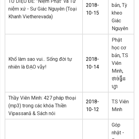
TỨ DIỆU ĐẾ: "Niệm Phật" và Tứ
2018-
bản
,
Tỳ
niệm xứ - Sư Giác Nguyên (Toại
10-15
kheo
Khanh Vietherevada)
Giác
Nguyên
Phật
học cơ
bản
,
T.S
Khổ làm sao vui... Sống đời tự
2018-
Viên
nhiên là ĐẠO vậy!
10-14
Minh
,
ថាច់ធ្វឹន
ហ្វា
Thầy Viên Minh: 427 pháp thoại
2018-
T.S Viên
(mp3) trong các khóa Thiền
10-12
Minh
Vipassanā & Sách nói
Góp
nhặt -