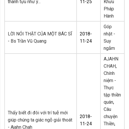
thành tựu như ý...
11-25
Khưu
Pháp
Hành
Góp
LỜI NÓI THẬT CỦA MỘT BÁC SĨ
2018-
nhặt -
- Bs Trần Vũ Quang
11-24
Suy
ngẫm
AJAHN
CHAH
,
Chính
niệm -
Thực
tập thiền
quán
,
Câu
Thấy biết đi đôi với trí tuệ mới
2018-
chuyện
giúp chúng ta giác ngộ giải thoát
11-24
Thiền
,
- Ajahn Chah