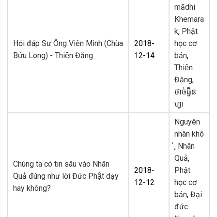
mādhi
Khemara
k
,
Phật
Hỏi đáp Sư Ông Viên Minh (Chùa
2018-
học cơ
Bửu Long) - Thiện Đăng
12-14
bản
,
Thiện
Đăng
,
ថាច់ធ្វឹន
ហ្វា
Nguyên
nhân khô
,
Nhân
Quả
,
Chúng ta có tin sâu vào Nhân
2018-
Phật
Quả đúng như lời Đức Phật dạy
12-12
học cơ
hay không?
bản
,
Đại
đức