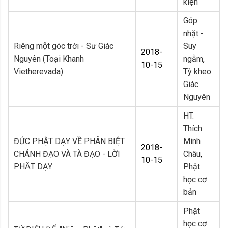
kiện
Góp
nhặt -
Riêng một góc trời - Sư Giác
Suy
2018-
Nguyên (Toại Khanh
ngẫm
,
10-15
Vietherevada)
Tỳ kheo
Giác
Nguyên
HT.
Thích
ĐỨC PHẬT DẠY VỀ PHÂN BIỆT
Minh
2018-
CHÁNH ĐẠO VÀ TÀ ĐẠO - LỜI
Châu
,
10-15
PHẬT DẠY
Phật
học cơ
bản
Phật
học cơ