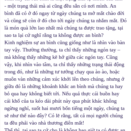
- một trạng thái mà ai cũng đều sẵn có nơi mình. An
bình đã có ở đó ngay từ ngày chúng ta mở mắt chào đời
và cũng sẽ còn ở đó cho tới ngày chúng ta nhắm mắt. Đó
là món quà lớn lao nhất mà chúng ta được trao tặng, tại
sao ta lại cứ nghĩ rằng ta không được an bình?
Kinh nghiệm sự an bình cũng giống như là nhìn vào bàn
tay vậy. Thường thường, ta chỉ thấy những ngón tay –
mà không thấy những kẽ hở giữa các ngón tay. Cũng
vậy, khi nhìn vào tâm, ta chỉ thấy những trạng thái động
trong đó, như là những tư tưởng chạy qua ào ào, hoặc
muôn vàn những cảm xúc khởi lên theo chúng, nhưng ở
giữa đó là những khoảnh khắc an bình mà chúng ta hay
bỏ qua hay không biết tới. Nếu quả thực cái buồn hay
cái khổ của ta kéo dài phút này qua phút khác không
ngừng nghỉ, suốt hai mươi bốn tiếng một ngày, chúng ta
sẽ như thế nào đây? Có lẽ rằng, tất cả mọi người chúng
ta đều phải vào nhà thương điên mất!
Thế thì, tại sao ta cứ cho là không bao giờ ta có được an