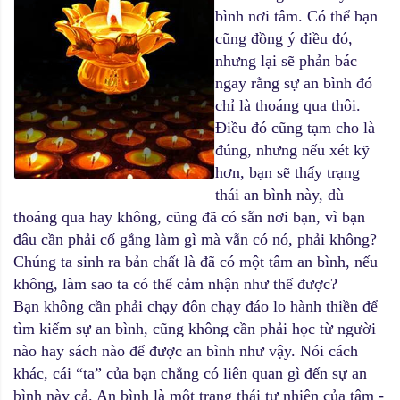
bình nơi tâm. Có thể bạn
cũng đồng ý điều đó,
nhưng lại sẽ phản bác
ngay rằng sự an bình đó
chỉ là thoáng qua thôi.
Điều đó cũng tạm cho là
đúng, nhưng nếu xét kỹ
hơn, bạn sẽ thấy trạng
thái an bình này, dù
thoáng qua hay không, cũng đã có sẵn nơi bạn, vì bạn
đâu cần phải cố gắng làm gì mà vẫn có nó, phải không?
Chúng ta sinh ra bản chất là đã có một tâm an bình, nếu
không, làm sao ta có thể cảm nhận như thế được?
Bạn không cần phải chạy đôn chạy đáo lo hành thiền để
tìm kiếm sự an bình, cũng không cần phải học từ người
nào hay sách nào để được an bình như vậy.
Nói cách
khác, cái “ta” của bạn chẳng có liên quan gì đến sự an
bình này cả. An bình là một trạng thái tự nhiên của tâm -