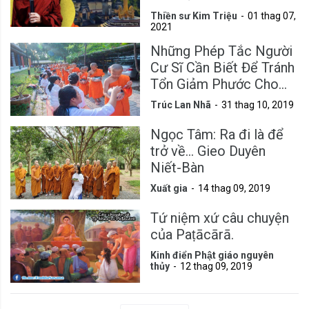
Thiền sư Kim Triệu
01 thag 07,
2021
Những Phép Tắc Người
Cư Sĩ Cần Biết Để Tránh
Tổn Giảm Phước Cho
Mình
Trúc Lan Nhã
31 thag 10, 2019
Ngọc Tâm: Ra đi là để
trở về... Gieo Duyên
Niết-Bàn
Xuất gia
14 thag 09, 2019
Tứ niệm xứ câu chuyện
của Paṭācārā.
Kinh điển Phật giáo nguyên
thủy
12 thag 09, 2019