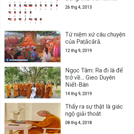
26 thg 4, 2013
Tứ niệm xứ câu chuyện
của Paṭācārā.
12 thg 9, 2019
Ngọc Tâm: Ra đi là để
trở về... Gieo Duyên
Niết-Bàn
14 thg 9, 2019
Thấy ra sự thật là giác
ngộ giải thoát
08 thg 4, 2018