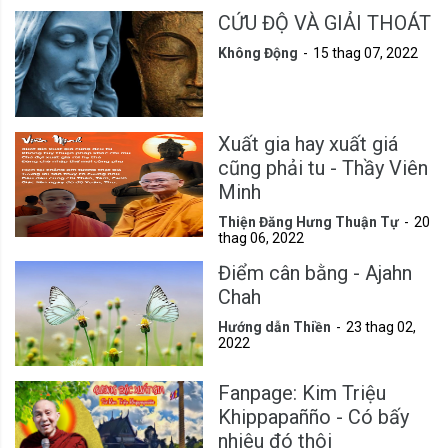
CỨU ĐỘ VÀ GIẢI THOÁT
Không Động
15 thag 07, 2022
Xuất gia hay xuất giá
cũng phải tu - Thầy Viên
Minh
Thiện Đăng Hưng Thuận Tự
20
thag 06, 2022
Điểm cân bằng - Ajahn
Chah
Hướng dẫn Thiền
23 thag 02,
2022
Fanpage: Kim Triệu
Khippapañño - Có bấy
nhiêu đó thôi