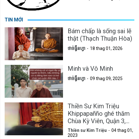
TIN MỚI
Bám chấp là sống sai lẽ
thật (Thạch Thuận Hòa)
ថាច់ធ្វឹនហ្វា
18 thag 01, 2026
Minh và Vô Minh
ថាច់ធ្វឹនហ្វា
09 thag 09, 2025
Thiền Sư Kim Triệu
Khippapañño ghé thăm
Chùa Kỳ Viên, Quận 3,
Tp.HCM
Thiền sư Kim Triệu
04 thag 01,
2023