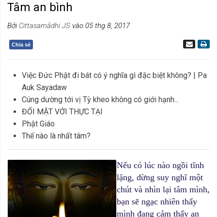
Tâm an bình
Bởi
Cittasamādhi JS
vào 05 thg 8, 2017
Chia sẻ
Việc Đức Phật đi bát có ý nghĩa gì đặc biệt không? | Pa
Auk Sayadaw
Cúng dường tới vị Tỳ kheo không có giới hạnh...
ĐỐI MẶT VỚI THỰC TẠI
Phật Giáo
Thế nào là nhất tâm?
Nếu có lúc nào ngồi tĩnh
lặng, dừng suy nghĩ một
chút và nhìn lại tâm mình,
bạn sẽ ngạc nhiên thấy
mình đang cảm thấy an