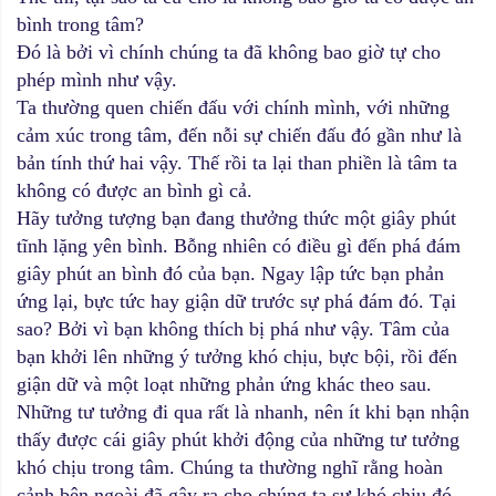
bình trong tâm?
Đó là bởi vì chính chúng ta đã không bao giờ tự cho
phép mình như vậy.
Ta thường quen chiến đấu với chính mình, với những
cảm xúc trong tâm, đến nỗi sự chiến đấu đó gần như là
bản tính thứ hai vậy. Thế rồi ta lại than phiền là tâm ta
không có được an bình gì cả.
Hãy tưởng tượng bạn đang thưởng thức một giây phút
tĩnh lặng yên bình. Bỗng nhiên có điều gì đến phá đám
giây phút an bình đó của bạn. Ngay lập tức bạn phản
ứng lại, bực tức hay giận dữ trước sự phá đám đó. Tại
sao? Bởi vì bạn không thích bị phá như vậy. Tâm của
bạn khởi lên những ý tưởng khó chịu, bực bội, rồi đến
giận dữ và một loạt những phản ứng khác theo sau.
Những tư tưởng đi qua rất là nhanh, nên ít khi bạn nhận
thấy được cái giây phút khởi động của những tư tưởng
khó chịu trong tâm. Chúng ta thường nghĩ rằng hoàn
cảnh bên ngoài đã gây ra cho chúng ta sự khó chịu đó.