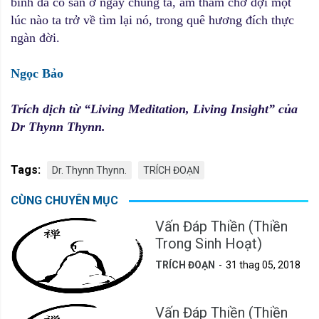
bình đã có sẵn ở ngay chúng ta, âm thầm chờ đợi một
lúc nào ta trở về tìm lại nó, trong quê hương đích thực
ngàn đời.
Ngọc Bảo
Trích dịch từ “Living Meditation, Living Insight” của
Dr Thynn Thynn.
Tags:
Dr. Thynn Thynn.
TRÍCH ĐOẠN
CÙNG CHUYÊN MỤC
Vấn Đáp Thiền (Thiền
Trong Sinh Hoạt)
TRÍCH ĐOẠN
31 thag 05, 2018
Vấn Đáp Thiền (Thiền