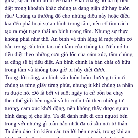
giữa, sự an bình đó đi về đâu? Phải chăng nó đã bị tiêu
diệt trong khoảnh khắc chúng ta đang giận dữ hay buồn
rầu? Chúng ta thường đổ cho những điều này hoặc điều
kia đến phá hoại sự an bình trong tâm, nên cố tìm cách
tạo ra một trạng thái an bình trong tâm. Nhưng sự thực
không phải như thế. An bình và tĩnh lặng là một phần cơ
bản trong cấu trúc tạo nên tâm của chúng ta. Nếu nó bị
tiêu diệt theo những cơn gió lốc của cảm xúc, tâm chúng
ta cũng sẽ bị tiêu diệt. An bình chính là bản chất cố hữu
trong tâm và không bao giờ bị hủy diệt được.
Trong đời sống, an bình vẫn luôn luôn thường trú nơi
chúng ta từng giây từng phút, nhưng ít khi chúng ta nhận
ra được nó. Đó là bởi vì suốt ngày ta cứ bôn ba chạy
theo thế giới bên ngoài và bị cuốn trôi theo những tư
tưởng, cảm xúc khởi động, nên không thấy được sự an
bình đang bị che lấp. Ta đã đánh mất đi con người bên
trong với những gì toàn hảo nhất đã có sẵn nơi tự thân.
Ta điên đảo tìm kiếm câu trả lời bên ngoài, trong khi an