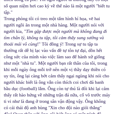
số quan niệm hơi cao kỳ về thế nào là một người "biết tu
tập."
Trong phòng tôi có treo một tấm hình hí họa, vẽ hai
người ngồi ăn trong một nhà hàng. Một người nói với
người kia, "
Tìm gặp được một người mà không đang đi
tìm chân lý, không tu tập, tôi cảm thấy sung sướng và
thoải mái vô cùng
!" Tôi đồng ý! Trong sự tu tập ta
thường rất dễ bị lạc vào vấn đề tự tôn tự đại, dồn hết
công sức của mình vào việc làm sao để hành xử giống
như một "nhà tu". Một người bạn rất thân của tôi, trong
khi mỗi ngày ông mỗi trở nên một vị thầy dạy thiền có
uy tín, ông lại càng bớt cảm thấy ngại ngùng khi nói cho
người khác biết là ông vẫn còn thích coi chơi đá banh
bầu dục (football) lắm. Ông còn tự thú là đôi khi lại cảm
thấy rất hào hứng về những trận đá nữa, cổ võ trước máy
ti vi như là đang ở trong sân vận động vậy. Ông không
có cái thái độ anh hùng "Xin cho đội nào giỏi thắng"