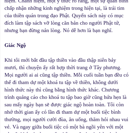
niệm. Chánh niệm, một ý thức rõ ràng, một sự quân bình
chấp nhận những kinh nghiệm trong hiện tại, là trái tim
của thiền quán trong đạo Phật. Quyển sách này có mục
đích làm tập sách vỡ lòng căn bản cho người Phật tử,
nhưng bạn đừng nản lòng. Nó dễ hơn là bạn nghĩ.
Giác Ngộ
Khi tôi mới bắt đầu tập thiền vào đầu thập niên bảy
mươi, thì chuyện ấy rất hợp thời trang ở Tây phương.
Mọi người ai ai cũng tập thiền. Mỗi cuối tuần bạn đều có
thể đi tham dự một khoá tu tập về thiền, không dưới
hình thức này thì cũng bằng hình thức khác. Chương
trình quảng cáo cho khoá tu tập bao giờ cũng hứa hẹn là
sau mấy ngày bạn sẽ được giác ngộ hoàn toàn. Tôi còn
nhớ thời gian ấy có lần đi tham dự một buổi tiệc bình
thường, mọi người cười đùa, ăn uống, thăm hỏi nhau vui
vẻ. Và ngay giữa buổi tiệc có một bà ngồi yên với một