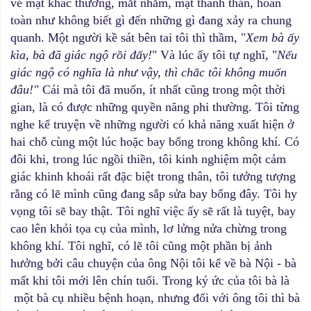
vẻ mặt khác thường, mắt nhắm, mặt thanh thản, hoàn
toàn như không biết gì đến những gì đang xảy ra chung
quanh. Một người kề sát bên tai tôi thì thầm, "
Xem bà ấy
kìa, bà đã giác ngộ rồi đấy!
" Và lúc ấy tôi tự nghĩ, "
Nếu
giác ngộ có nghĩa là như vậy, thì chắc tôi không muốn
đâu!"
Cái mà tôi đã muốn, ít nhất cũng trong một thời
gian, là có được những quyền năng phi thường. Tôi từng
nghe kể truyện về những người có khả năng xuất hiện ở
hai chỗ cùng một lúc hoặc bay bổng trong không khí. Có
đôi khi, trong lúc ngồi thiền, tôi kinh nghiệm một cảm
giác khinh khoái rất đặc biệt trong thân, tôi tưởng tượng
rằng có lẽ mình cũng đang sắp sửa bay bổng đây. Tôi hy
vọng tôi sẽ bay thật. Tôi nghĩ việc ấy sẽ rất là tuyệt, bay
cao lên khỏi tọa cụ của mình, lơ lửng nửa chừng trong
không khí. Tôi nghĩ, có lẽ tôi cũng một phần bị ảnh
hưởng bởi câu chuyện của ông Nội tôi kể về bà Nội - bà
mất khi tôi mới lên chín tuổi. Trong ký ức của tôi bà là
một bà cụ nhiều bệnh hoạn, nhưng đối với ông tôi thì bà