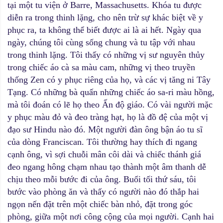
tại một tu viện ở Barre, Massachusetts. Khóa tu được
diễn ra trong thinh lặng, cho nên trừ sự khác biệt về y
phục ra, ta không thể biết được ai là ai hết. Ngày qua
ngày, chúng tôi cùng sống chung và tu tập với nhau
trong thinh lặng. Tôi thấy có những vị sư nguyên thủy
trong chiếc áo cà sa màu cam, những vị theo truyền
thống Zen có y phục riêng của họ, và các vị tăng ni Tây
Tạng. Có những bà quấn những chiếc áo sa-ri màu hồng,
mà tôi đoán có lẽ họ theo Ấn độ giáo. Có vài người mặc
y phục màu đỏ và đeo tràng hạt, họ là đồ đệ của một vị
đạo sư Hindu nào đó. Một người đàn ông bận áo tu sĩ
của dòng Franciscan. Tôi thường hay thích đi ngang
cạnh ông, vì sợi chuỗi mân côi dài và chiếc thánh giá
đeo ngang hông chạm nhau tạo thành một âm thanh dễ
chịu theo mỗi bước đi của ông. Buổi tối thứ sáu, tôi
bước vào phòng ăn và thấy có người nào đó thắp hai
ngọn nến đặt trên một chiếc bàn nhỏ, đặt trong góc
phòng, giữa một nơi công cộng của mọi người. Cạnh hai