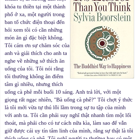
khóa tu thiền tại một thành
phố ở xa, một người trong
ban tổ chức điện thoại đến
hỏi xem tôi có cần những
món ăn gì đặc biệt không.
Tôi cám ơn sự chăm sóc của
anh và giải thích cho anh ta
nghe về những sở thích ăn
uống của tôi. Tôi nói rằng
tôi thường không ăn điểm
tâm gì nhiều, nhưng thích
uống cà phê mỗi buổi 10 sáng. Anh trả lời, với một
giọng rất ngạc nhiên, "Bà uống cà phê?" Tôi chợt ý thức
là tôi mới vừa tự thú lỗi lầm trong sự tu tập của mình
với anh ta. Tôi cần phải suy nghĩ thật nhanh tìm một lối
thoát, mà phải cho có tư cách nữa kìa, làm sao để vẫn
giữ được cái uy tín tâm linh của mình, rằng sự thật là tôi
thích uống cà phê. Tôi nghĩ người ta thường hay có một