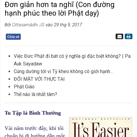
Đơn giản hơn ta nghĩ (Con đường
hạnh phúc theo lời Phật dạy)
Bởi
Cittasamādhi JS
vào 29 thg 9, 2017
Chia sẻ
Việc Đức Phật đi bát có ý nghĩa gì đặc biệt không? | Pa
Auk Sayadaw
Cúng dường tới vị Tỳ kheo không có giới hạnh...
ĐỐI MẶT VỚI THỰC TẠI
Phật Giáo
Thế nào là nhất tâm?
Tu Tập là Bình Thường
Vài năm trước đây, khi tôi
chuẩn bị đi hướng dẫn một