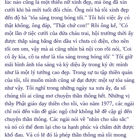
lúc nào cũng là một thiếu nữ xinh đẹp, mà ông đã xin
cưới khi bà mới tuổi đôi chín. Ông nói bà tôi xinh đẹp
đến độ bà "tỏa sáng trong bóng tối." Tôi hỏi việc ấy có
thật không, ông đáp, "Thật chứ con!" Rồi ông kể, "Có
một lần ở tiệc cưới của đứa cháu trai, hội trường thời ấy
được thắp sáng bằng đèn dầu vì chưa có điện, cho nên
tối om om, vậy mà ai cũng nhìn bà nội con rồi nói, 'Coi
cô ấy kìa, cô ta như là tỏa sáng trong bóng tối' " Tôi giữ
mãi hình ảnh tỏa sáng và kỳ diệu ấy trong ký ức mình
như là một lý tưởng cao đẹp. Trong sự tu tập thiền quán
của tôi, tôi muốn mình cũng sẽ đạt được một sự tỏa sáng
như vậy. Tôi nghĩ trong những ngày xa xưa ấy, đa số
chúng tôi ai cũng mơ chuyện thần thông hết. Những vị
thầy Phật giáo dạy thiền cho tôi, vào năm 1977, các ngài
chỉ nói đến vấn đề giác ngộ chứ không hề đề cập gì đến
chuyện thần thông. Các ngài nói về "nhìn cho sâu sắc"
và nó có thể đem lại cho ta hạnh phúc và chấm dứt được
khổ đau. Và có lẽ đó là phép thần thông mà tôi mong