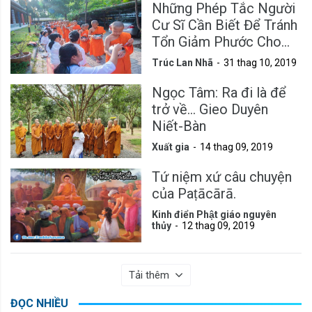
Những Phép Tắc Người
Cư Sĩ Cần Biết Để Tránh
Tổn Giảm Phước Cho
Mình
Trúc Lan Nhã
31 thag 10, 2019
Ngọc Tâm: Ra đi là để
trở về... Gieo Duyên
Niết-Bàn
Xuất gia
14 thag 09, 2019
Tứ niệm xứ câu chuyện
của Paṭācārā.
Kinh điển Phật giáo nguyên
thủy
12 thag 09, 2019
Tải thêm
ĐỌC NHIỀU