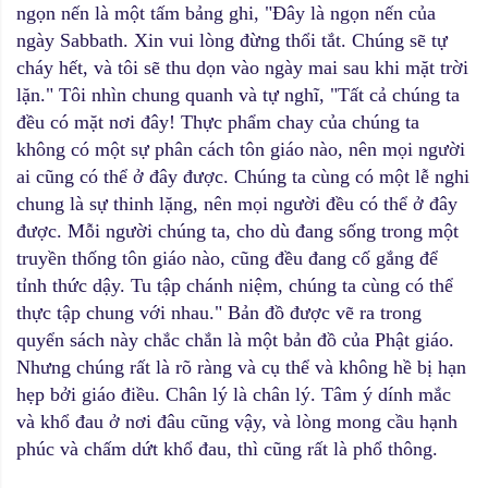
ngọn nến là một tấm bảng ghi, "Đây là ngọn nến của
ngày Sabbath. Xin vui lòng đừng thổi tắt. Chúng sẽ tự
cháy hết, và tôi sẽ thu dọn vào ngày mai sau khi mặt trời
lặn." Tôi nhìn chung quanh và tự nghĩ, "Tất cả chúng ta
đều có mặt nơi đây! Thực phẩm chay của chúng ta
không có một sự phân cách tôn giáo nào, nên mọi người
ai cũng có thể ở đây được. Chúng ta cùng có một lễ nghi
chung là sự thinh lặng, nên mọi người đều có thể ở đây
được. Mỗi người chúng ta, cho dù đang sống trong một
truyền thống tôn giáo nào, cũng đều đang cố gắng để
tỉnh thức dậy. Tu tập chánh niệm, chúng ta cùng có thể
thực tập chung với nhau." Bản đồ được vẽ ra trong
quyển sách này chắc chắn là một bản đồ của Phật giáo.
Nhưng chúng rất là rõ ràng và cụ thể và không hề bị hạn
hẹp bởi giáo điều. Chân lý là chân lý. Tâm ý dính mắc
và khổ đau ở nơi đâu cũng vậy, và lòng mong cầu hạnh
phúc và chấm dứt khổ đau, thì cũng rất là phổ thông.