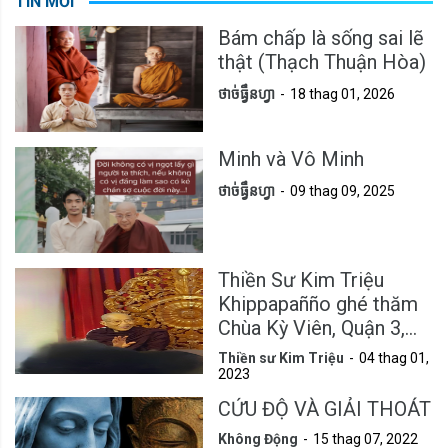
TIN MỚI
Bám chấp là sống sai lẽ
thật (Thạch Thuận Hòa)
ថាច់ធ្វឹនហ្វា
18 thag 01, 2026
Minh và Vô Minh
ថាច់ធ្វឹនហ្វា
09 thag 09, 2025
Thiền Sư Kim Triệu
Khippapañño ghé thăm
Chùa Kỳ Viên, Quận 3,
Tp.HCM
Thiền sư Kim Triệu
04 thag 01,
2023
CỨU ĐỘ VÀ GIẢI THOÁT
Không Động
15 thag 07, 2022