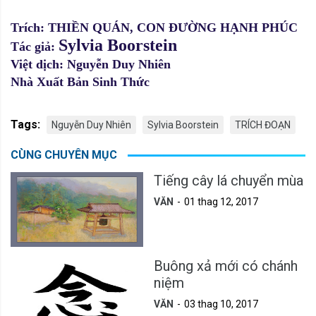
Trích:
THIỀN QUÁN, CON ĐƯỜNG HẠNH PHÚC
Sylvia Boorstein
Tác giả:
Việt dịch: Nguyễn Duy Nhiên
Nhà Xuất Bản Sinh Thức
Tags:
Nguyễn Duy Nhiên
Sylvia Boorstein
TRÍCH ĐOẠN
CÙNG CHUYÊN MỤC
Tiếng cây lá chuyển mùa
VĂN
01 thag 12, 2017
Buông xả mới có chánh
niệm
VĂN
03 thag 10, 2017