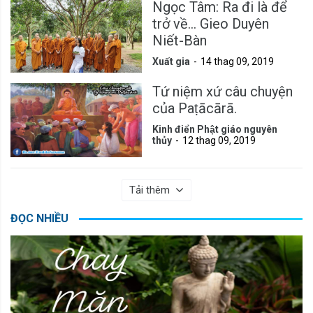
Ngọc Tâm: Ra đi là để
trở về... Gieo Duyên
Niết-Bàn
Xuất gia
14 thag 09, 2019
Tứ niệm xứ câu chuyện
của Paṭācārā.
Kinh điển Phật giáo nguyên
thủy
12 thag 09, 2019
Tải thêm
ĐỌC NHIỀU