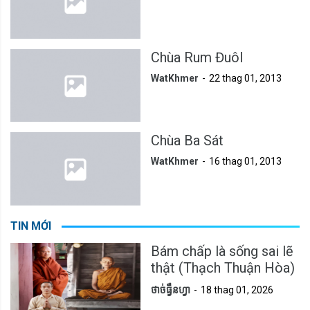
Chùa Rum Đuôl
WatKhmer
22 thag 01, 2013
Chùa Ba Sát
WatKhmer
16 thag 01, 2013
TIN MỚI
Bám chấp là sống sai lẽ
thật (Thạch Thuận Hòa)
ថាច់ធ្វឹនហ្វា
18 thag 01, 2026