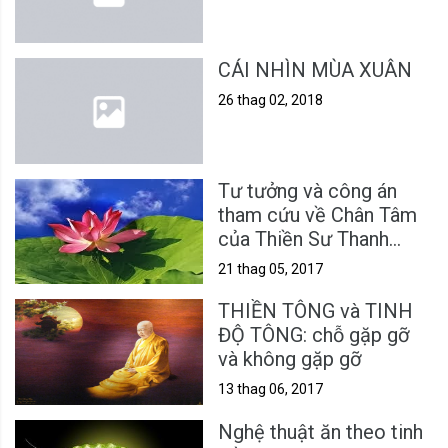
CÁI NHÌN MÙA XUÂN
26 thag 02, 2018
Tư tưởng và công án
tham cứu về Chân Tâm
của Thiền Sư Thanh
Đàm
21 thag 05, 2017
THIỀN TÔNG và TINH
ĐỘ TÔNG: chỗ gặp gỡ
và không gặp gỡ
13 thag 06, 2017
Nghệ thuật ăn theo tinh