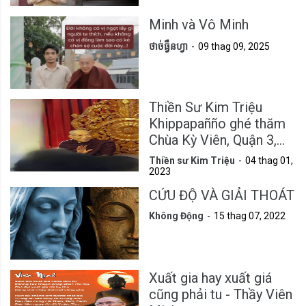
Minh và Vô Minh
ថាច់ធ្វឹនហ្វា
09 thag 09, 2025
Thiền Sư Kim Triệu
Khippapañño ghé thăm
Chùa Kỳ Viên, Quận 3,
Tp.HCM
Thiền sư Kim Triệu
04 thag 01,
2023
CỨU ĐỘ VÀ GIẢI THOÁT
Không Động
15 thag 07, 2022
Xuất gia hay xuất giá
cũng phải tu - Thầy Viên