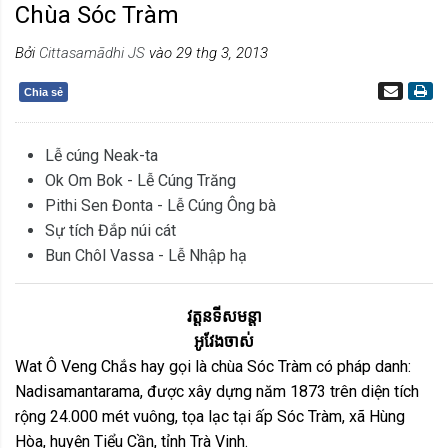
Chùa Sóc Tràm
Bởi
Cittasamādhi JS
vào 29 thg 3, 2013
Chia sẻ
Lễ cúng Neak-ta
Ok Om Bok - Lễ Cúng Trăng
Pithi Sen Đonta - Lễ Cúng Ông bà
Sự tích Đắp núi cát
Bun Chôl Vassa - Lễ Nhập hạ
វត្តនទីសមន្តា
ឣូវែងចាស់
Wat Ô Veng Chắs hay gọi là chùa Sóc Tràm có pháp danh:
Nadisamantarama, được xây dựng năm 1873 trên diện tích
rộng 24.000 mét vuông, tọa lạc tại ấp Sóc Tràm, xã Hùng
Hòa, huyện Tiểu Cần, tỉnh Trà Vinh.