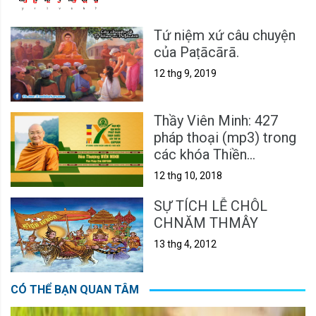
Tứ niệm xứ câu chuyện
của Paṭācārā.
12 thg 9, 2019
Thầy Viên Minh: 427
pháp thoại (mp3) trong
các khóa Thiền
Vipassanā & Sách nói
12 thg 10, 2018
SỰ TÍCH LỄ CHÔL
CHNĂM THMÂY
13 thg 4, 2012
CÓ THỂ BẠN QUAN TÂM