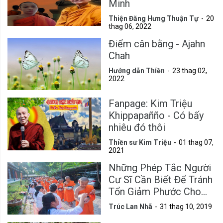
Minh
Thiện Đăng Hưng Thuận Tự
20
thag 06, 2022
Điểm cân bằng - Ajahn
Chah
Hướng dẫn Thiền
23 thag 02,
2022
Fanpage: Kim Triệu
Khippapañño - Có bấy
nhiêu đó thôi
Thiền sư Kim Triệu
01 thag 07,
2021
Những Phép Tắc Người
Cư Sĩ Cần Biết Để Tránh
Tổn Giảm Phước Cho
Mình
Trúc Lan Nhã
31 thag 10, 2019