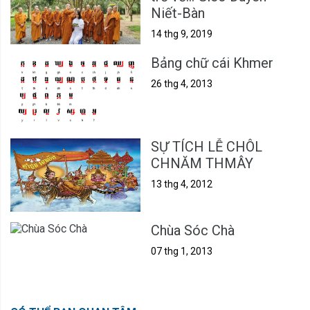
Niết-Bàn
14 thg 9, 2019
Bảng chữ cái Khmer
26 thg 4, 2013
SỰ TÍCH LỄ CHÔL
CHNĂM THMÂY
13 thg 4, 2012
Chùa Sóc Chà
07 thg 1, 2013