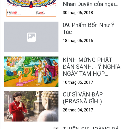
Nhân Duyên của ngài
MOGOK.
30 thag 06, 2018
09. Phẩm Bốn Như Ý
Túc
18 thag 06, 2016
KÍNH MỪNG PHẬT
ĐẢN SANH. - Ý NGHĨA
NGÀY TAM HỢP
KHÁNH ĐẢN VESAK
10 thag 05, 2017
CƯ SĨ VẤN ĐÁP
(PRASṆĀ GĪHI)
28 thag 04, 2017