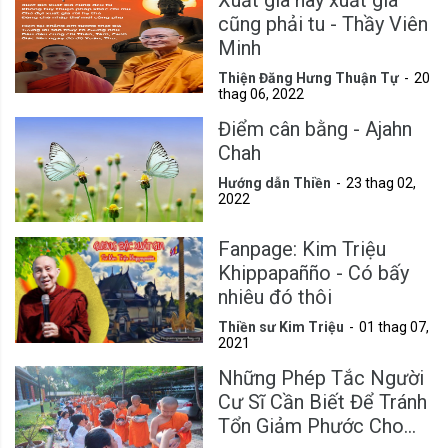
cũng phải tu - Thầy Viên
Minh
Thiện Đăng Hưng Thuận Tự
20
thag 06, 2022
Điểm cân bằng - Ajahn
Chah
Hướng dẫn Thiền
23 thag 02,
2022
Fanpage: Kim Triệu
Khippapañño - Có bấy
nhiêu đó thôi
Thiền sư Kim Triệu
01 thag 07,
2021
Những Phép Tắc Người
Cư Sĩ Cần Biết Để Tránh
Tổn Giảm Phước Cho