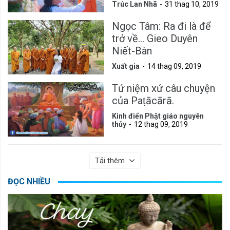
Mình
Trúc Lan Nhã
31 thag 10, 2019
Ngọc Tâm: Ra đi là để
trở về... Gieo Duyên
Niết-Bàn
Xuất gia
14 thag 09, 2019
Tứ niệm xứ câu chuyện
của Paṭācārā.
Kinh điển Phật giáo nguyên
thủy
12 thag 09, 2019
Tải thêm
ĐỌC NHIỀU