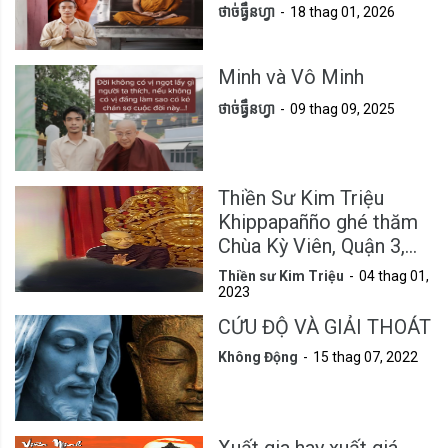
ថាច់ធ្វឹនហ្វា
18 thag 01, 2026
Minh và Vô Minh
ថាច់ធ្វឹនហ្វា
09 thag 09, 2025
Thiền Sư Kim Triệu
Khippapañño ghé thăm
Chùa Kỳ Viên, Quận 3,
Tp.HCM
Thiền sư Kim Triệu
04 thag 01,
2023
CỨU ĐỘ VÀ GIẢI THOÁT
Không Động
15 thag 07, 2022
Xuất gia hay xuất giá