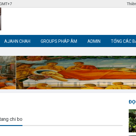
7 GMT+7
Thiền
AJAHN CHAH
GROUPS PHÁP ÂM
ADMIN
TỔNG CÁC B
Label tag 3
Label tag 4
Trích đoạn Phật giáo
Thiền Phật giáo
ĐỌ
tang chi bo