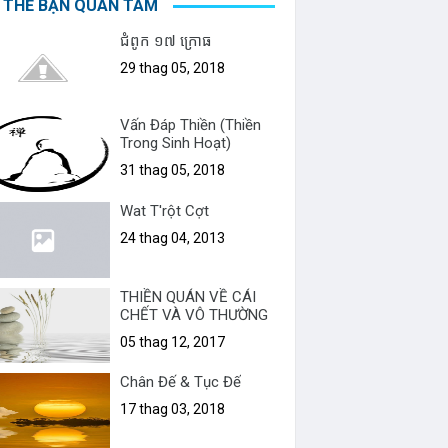
 THỂ BẠN QUAN TÂM
ជំពូក ១៧ ក្រោធ
29 thag 05, 2018
Vấn Đáp Thiền (Thiền
Trong Sinh Hoạt)
31 thag 05, 2018
Wat T'rột Cợt
24 thag 04, 2013
THIỀN QUÁN VỀ CÁI
CHẾT VÀ VÔ THƯỜNG
05 thag 12, 2017
Chân Đế & Tục Đế
17 thag 03, 2018