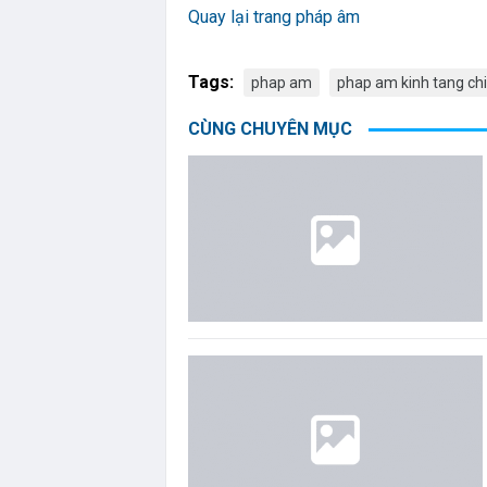
Quay lại trang pháp âm
Tags:
phap am
phap am kinh tang chi
CÙNG CHUYÊN MỤC