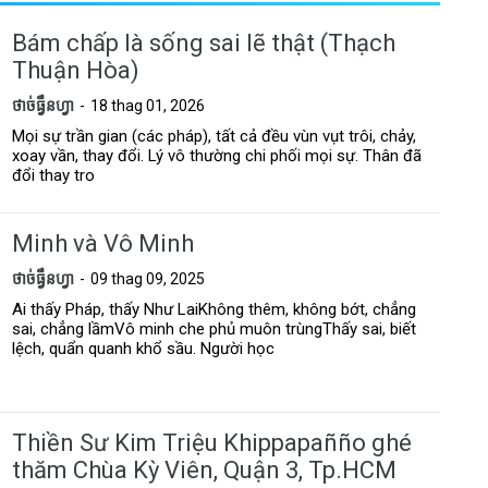
Bám chấp là sống sai lẽ thật (Thạch
Thuận Hòa)
ថាច់ធ្វឹនហ្វា
18 thag 01, 2026
Mọi sự trần gian (các pháp), tất cả đều vùn vụt trôi, chảy,
xoay vần, thay đổi. Lý vô thường chi phối mọi sự. Thân đã
đổi thay tro
Minh và Vô Minh
ថាច់ធ្វឹនហ្វា
09 thag 09, 2025
Ai thấy Pháp, thấy Như LaiKhông thêm, không bớt, chẳng
sai, chẳng lầmVô minh che phủ muôn trùngThấy sai, biết
lệch, quẩn quanh khổ sầu. Người học
Thiền Sư Kim Triệu Khippapañño ghé
thăm Chùa Kỳ Viên, Quận 3, Tp.HCM