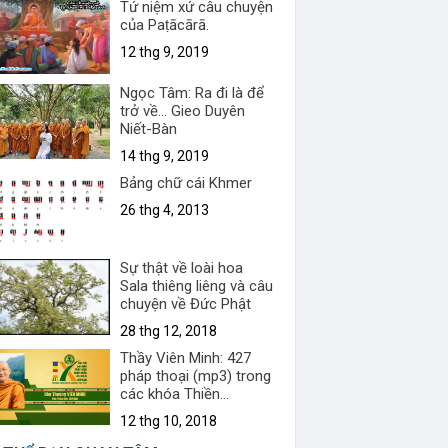
Tứ niệm xứ câu chuyện
của Paṭācārā.
12 thg 9, 2019
Ngọc Tâm: Ra đi là để
trở về... Gieo Duyên
Niết-Bàn
14 thg 9, 2019
Bảng chữ cái Khmer
26 thg 4, 2013
Sự thật về loài hoa
Sala thiêng liêng và câu
chuyện về Đức Phật
28 thg 12, 2018
Thầy Viên Minh: 427
pháp thoại (mp3) trong
các khóa Thiền
Vipassanā & Sách nói
12 thg 10, 2018