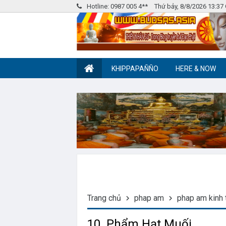
Hotline: 0987 005 4**
Thứ bảy, 8/8/2026 13:3
KHIPPAPAÑÑO
HERE & NOW
Nhóm Pháp Âm
Label tag 2
Trang chủ
phap am
phap am kinh 
10. Phẩm Hạt Muối