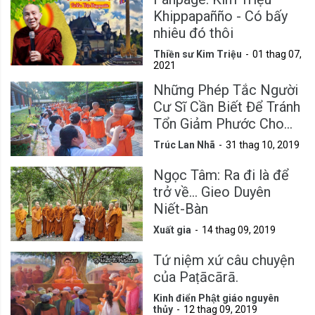
Khippapañño - Có bấy
nhiêu đó thôi
Thiền sư Kim Triệu
01 thag 07,
2021
Những Phép Tắc Người
Cư Sĩ Cần Biết Để Tránh
Tổn Giảm Phước Cho
Mình
Trúc Lan Nhã
31 thag 10, 2019
Ngọc Tâm: Ra đi là để
trở về... Gieo Duyên
Niết-Bàn
Xuất gia
14 thag 09, 2019
Tứ niệm xứ câu chuyện
của Paṭācārā.
Kinh điển Phật giáo nguyên
thủy
12 thag 09, 2019