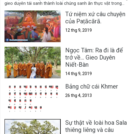
gieo duyên tái sanh thành loài chúng sanh ăn thực vật trong...
Tứ niệm xứ câu chuyện
của Paṭācārā.
12 thg 9, 2019
Ngọc Tâm: Ra đi là để
trở về... Gieo Duyên
Niết-Bàn
14 thg 9, 2019
Bảng chữ cái Khmer
26 thg 4, 2013
Sự thật về loài hoa Sala
thiêng liêng và câu