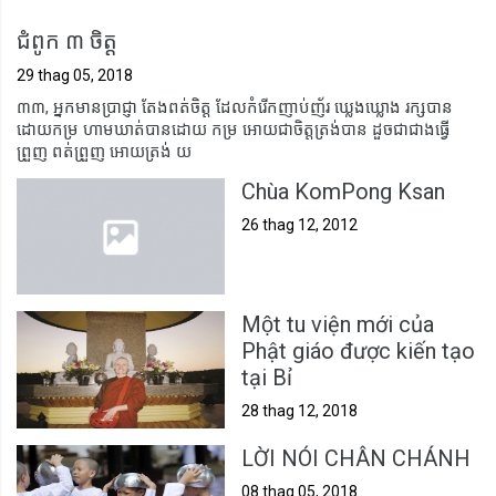
ជំពូក ៣ ចិត្ត
29 thag 05, 2018
៣៣, អ្នកមានប្រាជ្ញា តែងពត់ចិត្ត ដែលកំរើកញាប់ញ័រ ឃ្លេងឃ្លោង រក្សបាន
ដោយកម្រ ហាមឃាត់បានដោយ កម្រ អោយជាចិត្តត្រង់បាន ដួចជាជាងធ្វើ
ព្រួញ ពត់ព្រួញ អោយត្រង់ យ
Chùa KomPong Ksan
26 thag 12, 2012
Một tu viện mới của
Phật giáo được kiến tạo
tại Bỉ
28 thag 12, 2018
LỜI NÓI CHÂN CHÁNH
08 thag 05, 2018