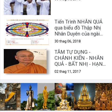
Tiến Trình NHÂN QUẢ
qua biểu đồ Thập Nhị
Nhân Duyên của ngài
MOGOK.
30 thag 06, 2018
TÂM TỰ DỤNG -
CHÁNH KIẾN - NHÂN
QUẢ - BẤT NHỊ - HẠNH
PHÚC
02 thag 11, 2017