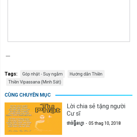
—
Tags:
Góp nhặt - Suy ngẫm
Hướng dẫn Thiền
Thiền Vipassana (Minh Sát)
CÙNG CHUYÊN MỤC
Lời chia sẻ tặng người
Cư sĩ
ថាច់ធ្វឹនហ្វា
05 thag 10, 2018