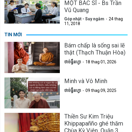
MỘT BÁC SĨ - Bs Trần
Vũ Quang
Góp nhặt - Suy ngẫm
24 thag
11, 2018
TIN MỚI
Bám chấp là sống sai lẽ
thật (Thạch Thuận Hòa)
ថាច់ធ្វឹនហ្វា
18 thag 01, 2026
Minh và Vô Minh
ថាច់ធ្វឹនហ្វា
09 thag 09, 2025
Thiền Sư Kim Triệu
Khippapañño ghé thăm
Chùa Kỳ Viên, Quận 3,