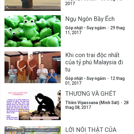
2017
Ngụ Ngôn Bầy Ếch
Góp nhặt - Suy ngẫm
29 thag
11, 2017
Khi con trai độc nhất
của tỷ phú Malaysia đi
tu
Góp nhặt - Suy ngẫm
12 thag
01, 2017
THƯƠNG VÀ GHÉT
Thiền Vipassana (Minh Sát)
28
thag 08, 2017
LỜI NÓI THẬT CỦA