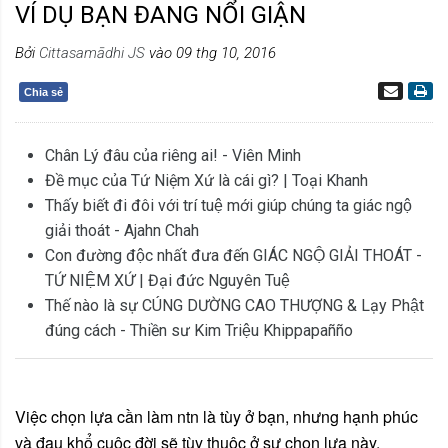
VÍ DỤ BẠN ĐANG NỔI GIẬN
Bởi
Cittasamādhi JS
vào 09 thg 10, 2016
Chia sẻ
Chân Lý đâu của riêng ai! - Viên Minh
Đề mục của Tứ Niệm Xứ là cái gì? | Toại Khanh
Thấy biết đi đôi với trí tuệ mới giúp chúng ta giác ngộ
giải thoát - Ajahn Chah
Con đường độc nhất đưa đến GIÁC NGỘ GIẢI THOÁT -
TỨ NIỆM XỨ | Đại đức Nguyên Tuệ
Thế nào là sự CÚNG DƯỜNG CAO THƯỢNG & Lạy Phật
đúng cách - Thiền sư Kim Triệu Khippapañño
Việc chọn lựa cần làm ntn là tùy ở bạn, nhưng hạnh phúc
và đau khổ cuộc đời sẽ tùy thuộc ở sự chọn lựa này.