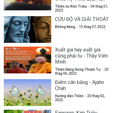
Tp.HCM
Thiền sư Kim Triệu
04 thag 01,
2023
CỨU ĐỘ VÀ GIẢI THOÁT
Không Động
15 thag 07, 2022
Xuất gia hay xuất giá
cũng phải tu - Thầy Viên
Minh
Thiện Đăng Hưng Thuận Tự
20
thag 06, 2022
Điểm cân bằng - Ajahn
Chah
Hướng dẫn Thiền
23 thag 02,
2022
Fanpage: Kim Triệu