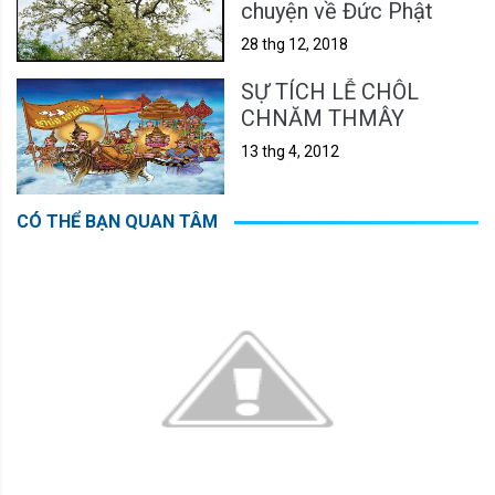
chuyện về Đức Phật
28 thg 12, 2018
SỰ TÍCH LỄ CHÔL
CHNĂM THMÂY
13 thg 4, 2012
CÓ THỂ BẠN QUAN TÂM