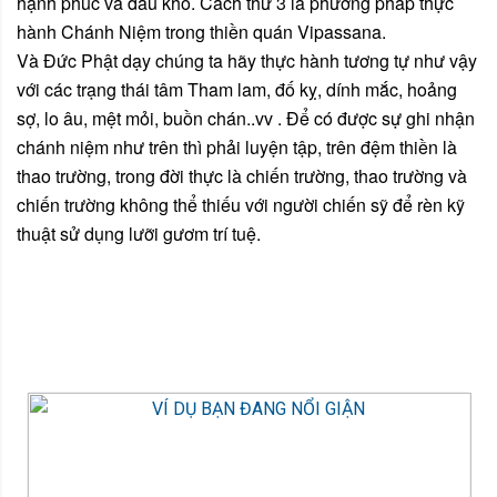
hạnh phúc và đau khổ. Cách thứ 3 là phương pháp thực
hành Chánh Niệm trong thiền quán Vipassana.
Và Đức Phật dạy chúng ta hãy thực hành tương tự như vậy
với các trạng thái tâm Tham lam, đố kỵ, dính mắc, hoảng
sợ, lo âu, mệt mỏi, buồn chán..vv . Để có được sự ghi nhận
chánh niệm như trên thì phải luyện tập, trên đệm thiền là
thao trường, trong đời thực là chiến trường, thao trường và
chiến trường không thể thiếu với người chiến sỹ để rèn kỹ
thuật sử dụng lưỡi gươm trí tuệ.