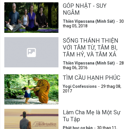
GÓP NHẶT - SUY
NGẪM
Thiền Vipassana (Minh Sát)
30
thag 05, 2018
SỐNG THÁNH THIỆN
VỚI TÂM TỪ, TÂM BI,
TÂM HỶ, VÀ TÂM XẢ
Thiền Vipassana (Minh Sát)
28
thag 06, 2016
TÌM CẦU HẠNH PHÚC
Yogi Confessions
29 thag 08,
2017
Làm Cha Mẹ là Một Sự
Tu Tập
Phật học cơ bản
30 thag 11,