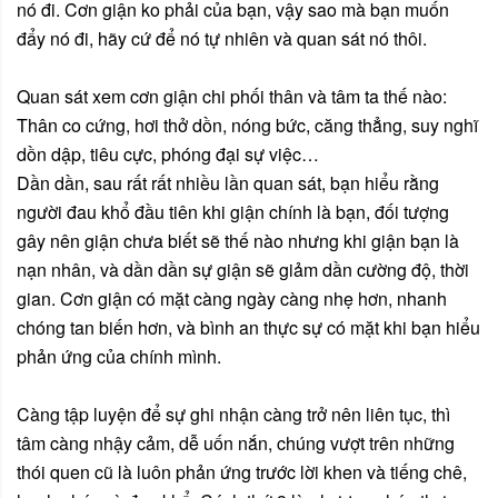
nó đi. Cơn giận ko phải của bạn, vậy sao mà bạn muốn
đẩy nó đi, hãy cứ để nó tự nhiên và quan sát nó thôi.
Quan sát xem cơn giận chi phối thân và tâm ta thế nào:
Thân co cứng, hơi thở dồn, nóng bức, căng thẳng, suy nghĩ
dồn dập, tiêu cực, phóng đại sự việc…
Dần dần, sau rất rất nhiều lần quan sát, bạn hiểu rằng
người đau khổ đầu tiên khi giận chính là bạn, đối tượng
gây nên giận chưa biết sẽ thế nào nhưng khi giận bạn là
nạn nhân, và dần dần sự giận sẽ giảm dần cường độ, thời
gian. Cơn giận có mặt càng ngày càng nhẹ hơn, nhanh
chóng tan biến hơn, và bình an thực sự có mặt khi bạn hiểu
phản ứng của chính mình.
Càng tập luyện để sự ghi nhận càng trở nên liên tục, thì
tâm càng nhậy cảm, dễ uốn nắn, chúng vượt trên những
thói quen cũ là luôn phản ứng trước lời khen và tiếng chê,