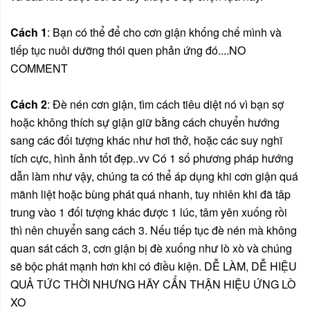
Cách 1
: Bạn có thể để cho cơn giận khống chế mình và
tiếp tục nuôi dưỡng thói quen phản ứng đó....NO
COMM
ENT
Cách 2
: Đè nén cơn giận, tìm cách tiêu diệt nó vì bạn sợ
hoặc không thích sự giận giữ bằng cách chuyển hướng
sang các đối tượng khác như hơi thở, hoặc các suy nghĩ
tích cực, hình ảnh tốt đẹp..vv Có 1 số phương pháp hướng
dẫn làm như vậy, chúng ta có thể áp dụng khi cơn giận quá
mãnh liệt hoặc bùng phát quá nhanh, tuy nhiên khi đã tâp
trung vào 1 đối tượng khác được 1 lúc, tâm yên xuống rồi
thì nên chuyển sang cách 3. Nếu tiếp tục đè nén mà không
quan sát cách 3, cơn giận bị đè xuống như lò xò và chúng
sẽ bộc phát mạnh hơn khi có điều kiện. DỄ LÀM, DỄ HIỆU
QUẢ TỨC THỜI NHƯNG HÃY CẨN THẬN HIỆU ỨNG LÒ
XO