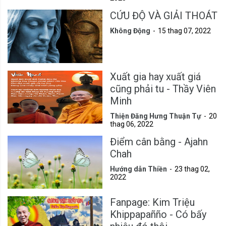
CỨU ĐỘ VÀ GIẢI THOÁT
Không Động
15 thag 07, 2022
Xuất gia hay xuất giá
cũng phải tu - Thầy Viên
Minh
Thiện Đăng Hưng Thuận Tự
20
thag 06, 2022
Điểm cân bằng - Ajahn
Chah
Hướng dẫn Thiền
23 thag 02,
2022
Fanpage: Kim Triệu
Khippapañño - Có bấy