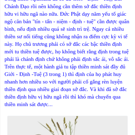
Chánh Đạo rồi nên không cần thêm sở đắc thiền định
hữu vi hữu ngã nào nữa. Đức Phật dạy năm yếu tố giác
ngộ căn bản "tín - tấn - niệm - định - tuệ" cần được quân
bình, nếu định nhiều quá sẽ sinh trì trệ. Ngay cả nhiều
thiền sư nổi tiếng cũng không nhận ra điểm cực kỳ vi tế
này. Họ chủ trương phải có sở đắc các bậc thiền định
mới tu thiền tuệ được, họ không biết rằng định trong tuệ
phải là chánh định chứ không phải định sắc ái, vô sắc ái.
Trên thực tế, một hành giả tu tập thiền minh sát đầy đủ
Giới - Định -Tuệ (3 trong 1) thì định của họ phát huy
nhanh hơn nhiều so với người phải cố gắng rèn luyện
thiền định qua nhiều giai đoạn sở đắc. Và khi đã sở đắc
thiền định hữu vị hữu ngã rồi thì khó mà chuyển qua
thiền minh sát được...