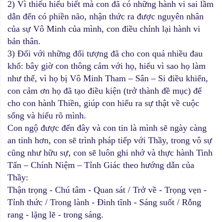
2) Vì thiếu hiểu biết mà con đã có những hành vi sai lầm
dẫn đến có phiền não, nhận thức ra được nguyên nhân
của sự Vô Minh của mình, con điều chỉnh lại hành vi
bản thân.
3) Đối với những đối tượng đã cho con quá nhiều đau
khổ: bây giờ con thông cảm với họ, hiểu vì sao họ làm
như thế, vì họ bị Vô Minh Tham – Sân – Si điều khiển,
con cảm ơn họ đã tạo điều kiện (trở thành đề mục) để
cho con hành Thiền, giúp con hiểu ra sự thật về cuộc
sống và hiểu rõ mình.
Con ngộ được đến đây và con tin là mình sẽ ngày càng
an tinh hơn, con sẽ trình pháp tiếp với Thầy, trong vô sự
cũng như hữu sự, con sẽ luôn ghi nhớ và thực hành Tinh
Tấn – Chính Niệm – Tỉnh Giác theo hướng dẫn của
Thầy:
Thận trọng - Chú tâm - Quan sát / Trở về - Trọng vẹn -
Tỉnh thức / Trong lành - Đinh tĩnh - Sáng suốt / Rỗng
rang - lặng lẽ - trong sáng.