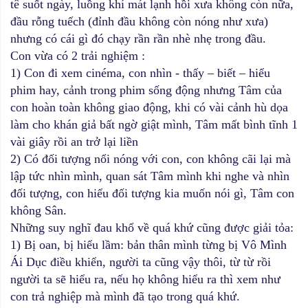
tê suốt ngày, luồng khí mát lạnh hồi xưa không còn nữa,
đầu rỗng tuếch (đỉnh đầu không còn nóng như xưa)
nhưng có cái gì đó chạy rần rần nhè nhẹ trong đầu.
Con vừa có 2 trải nghiệm :
1) Con đi xem cinéma, con nhìn - thấy – biết – hiểu
phim hay, cảnh trong phim sống động nhưng Tâm của
con hoàn toàn không giao động, khi có vài cảnh hù dọa
làm cho khán giả bất ngờ giật mình, Tâm mất bình tĩnh 1
vài giây rồi an trở lại liền
2) Có đối tượng nổi nóng với con, con không cãi lại mà
lập tức nhìn mình, quan sát Tâm mình khi nghe và nhìn
đối tượng, con hiểu đối tượng kia muốn nói gì, Tâm con
không Sân.
Những suy nghĩ đau khổ về quá khứ cũng được giải tỏa:
1) Bị oan, bị hiểu lầm: bản thân mình từng bị Vô Mình
Ái Dục điều khiển, người ta cũng vậy thôi, từ từ rồi
người ta sẽ hiểu ra, nếu họ không hiểu ra thì xem như
con trả nghiệp mà mình đã tạo trong quá khứ.