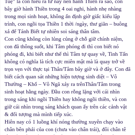
Tuệ” là con hiểu ra từ nay nên hành Thiền ra sao, con
bây giờ hành Thiền trong 4 oai nghi, hành nhẹ nhàng
trong mọi sinh hoạt, không ấn định giờ giấc kiểu lập
trình, con ngồi tọa Thiền 1 thời /ngày, thư giãn – buông
xả để Tánh Biết tự nhiên soi sáng thân tâm.
Con cũng không còn lủng củng ở chỗ giữ chính niệm,
con đã thông suốt, khi Tâm phóng đi thì con biết nó
phóng đi, khi biết như thế thì Tâm tự quay về, Tinh Tấn
không có nghĩa là tích cực miên mật mà là quay trở về
trọn vẹn với thực tại Thân/Tâm bây giờ và ở đây. Con đã
biết cách quan sát những hiện tượng sinh diệt – Vô
Thường – Khổ – Vô Ngã xảy ra trênThân/Tâm trong
sinh hoạt hằng ngày. Đầu con rỗng lặng với cái nhìn
trong sáng khi ngồi Thiền hay không ngồi thiền, và con
giữ cái nhìn trong sáng khách quan ấy trên các cảnh vật
& đối tượng mà mình tiếp xúc.
Hiên nay có 1 luồng khí nóng thường xuyên chạy vào
chân bên phải của con (chưa vào chân trái), đôi chân tê