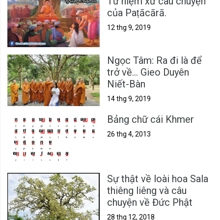
Tứ niệm xứ câu chuyện
của Paṭācārā.
12 thg 9, 2019
Ngọc Tâm: Ra đi là để
trở về... Gieo Duyên
Niết-Bàn
14 thg 9, 2019
Bảng chữ cái Khmer
26 thg 4, 2013
Sự thật về loài hoa Sala
thiêng liêng và câu
chuyện về Đức Phật
28 thg 12, 2018