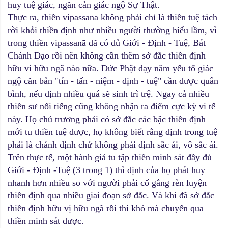
huy tuệ giác, ngăn cản giác ngộ Sự Thật.
Thực ra, thiền vipassanā không phải chỉ là thiền tuệ tách
rời khỏi thiền định như nhiều người thường hiểu lầm, vì
trong thiền vipassanā đã có đủ Giới - Định - Tuệ, Bát
Chánh Đạo rồi nên không cần thêm sở đắc thiền định
hữu vi hữu ngã nào nữa. Đức Phật dạy năm yếu tố giác
ngộ căn bản "tín - tấn - niệm - định - tuệ" cần được quân
bình, nếu định nhiều quá sẽ sinh trì trệ. Ngay cả nhiều
thiền sư nổi tiếng cũng không nhận ra điểm cực kỳ vi tế
này. Họ chủ trương phải có sở đắc các bậc thiền định
mới tu thiền tuệ được, họ không biết rằng định trong tuệ
phải là chánh định chứ không phải định sắc ái, vô sắc ái.
Trên thực tế, một hành giả tu tập thiền minh sát đầy đủ
Giới - Định -Tuệ (3 trong 1) thì định của họ phát huy
nhanh hơn nhiều so với người phải cố gắng rèn luyện
thiền định qua nhiều giai đoạn sở đắc. Và khi đã sở đắc
thiền định hữu vị hữu ngã rồi thì khó mà chuyển qua
thiền minh sát được.