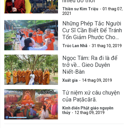
nhiêu đó thôi
Thiền sư Kim Triệu
01 thag 07,
2021
Những Phép Tắc Người
Cư Sĩ Cần Biết Để Tránh
Tổn Giảm Phước Cho
Mình
Trúc Lan Nhã
31 thag 10, 2019
Ngọc Tâm: Ra đi là để
trở về... Gieo Duyên
Niết-Bàn
Xuất gia
14 thag 09, 2019
Tứ niệm xứ câu chuyện
của Paṭācārā.
Kinh điển Phật giáo nguyên
thủy
12 thag 09, 2019