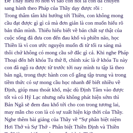
Để Thầy hiểu rõ hơn vì sao con nói là con đã chuyển
sang hành theo Pháp của Thầy dạy được rồi :
Trong thâm tâm khi hướng tới Thiền, con không mong
cầu đạt được gì gì cả mà đơn giản là con muốn hiểu rõ
bản thân mình. Thiếu hiểu biết về bản chất sự thật của
cuộc sống đã đưa con đến đau khổ và phiền não, học
Thiền là vì con ước nguyện muốn đi từ tối ra sáng mà
thôi chứ không có mong cầu sở đắc gì cả. Khi nghe Pháp
Thoại đến hết khóa Tu thứ 8, chính xác là ở khóa Tu này
con đã ngộ ra được từ trước tới nay mình tu tập là theo
bản ngã, trong thực hành con cố gắng tập trung và trong
tiềm thức có sự mong cầu học nhanh để biết nhiều về
Định, giúp mau thoát khổ, mặc dù Định Tâm vào được
tốt và có Hỷ Lạc nhưng nếu không phát hiện sớm thì
Bản Ngã sẽ đem đau khổ tới cho con trong tương lai,
may mắn cho con là có sự xuất hiện kịp thời của Thầy.
Nghe thêm bài giảng của Thầy về “Sự phân biệt niệm
Hơi Thở và Sự Thở - Phân biệt Thiền Định và Thiền