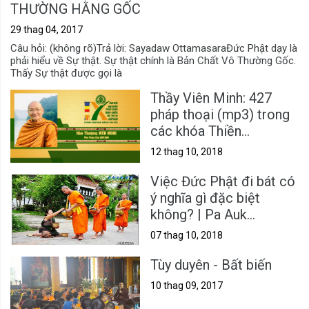
THƯỜNG HẰNG GỐC
29 thag 04, 2017
Câu hỏi: (không rõ)Trả lời: Sayadaw OttamasaraĐức Phật dạy là
phải hiểu về Sự thật. Sự thật chính là Bản Chất Vô Thường Gốc.
Thấy Sự thật được gọi là
Thầy Viên Minh: 427
pháp thoại (mp3) trong
các khóa Thiền
Vipassanā & Sách nói
12 thag 10, 2018
Việc Đức Phật đi bát có
ý nghĩa gì đặc biệt
không? | Pa Auk
Sayadaw
07 thag 10, 2018
Tùy duyên - Bất biến
10 thag 09, 2017