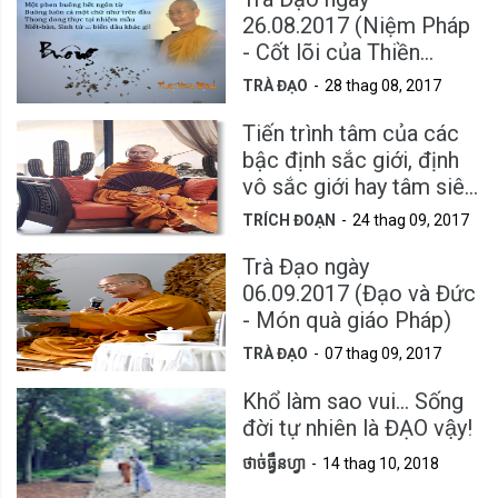
26.08.2017 (Niệm Pháp
- Cốt lõi của Thiền
Vipassanā)
TRÀ ĐẠO
28 thag 08, 2017
Tiến trình tâm của các
bậc định sắc giới, định
vô sắc giới hay tâm siêu
thế
TRÍCH ĐOẠN
24 thag 09, 2017
Trà Đạo ngày
06.09.2017 (Đạo và Đức
- Món quà giáo Pháp)
TRÀ ĐẠO
07 thag 09, 2017
Khổ làm sao vui... Sống
đời tự nhiên là ĐẠO vậy!
ថាច់ធ្វឹនហ្វា
14 thag 10, 2018