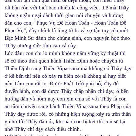
dẫn con tận tình qua mail & điện thoại, con hiểu Thầy
rất bận rộn với biết bao nhiêu là công việc, thế mà Thầy
không ngần ngại dành thời gian nói chuyện và hướng
dẫn cho con, "Phục Vụ Để Hoàn Toàn - Hoàn Toàn Để
Phục Vụ", đây chính là lòng từ bi và sự tận tụy của môt
Bậc Minh Sư dành cho chúng sinh, con nguyện học theo
Thầy những đức tính cao cả này.
Lúc đầu, con chỉ lo mình không nắm vững kỹ thuật thì
sẽ cứ theo thói quen hành Thiền Định hoặc chuyển từ
Thiền Định sang Thiền Vipassanā mà không có Thầy dạy
ở kế bên thì nếu có xảy ra biến cố sẽ không ai hay biết
nên Tâm con rất lo. Được Phật Trời phù hộ, đầy đủ
duyên lành, con đã được Thầy chấp nhận chỉ dạy, ở bên
hướng dẫn và hôm nay con xin chia sẻ với Thầy là con
an tâm chuyển sang hành Thiền Vipassanā theo Pháp của
Thầy dạy được rồi, có những hiện tượng xảy ra trên thân
y như lời Thầy đã nói, khi nào con bị kẹt thì con sẽ lại
nhờ Thầy chỉ dạy cách điều chỉnh.