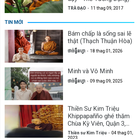
TRÀ ĐẠO
11 thag 09, 2017
TIN MỚI
Bám chấp là sống sai lẽ
thật (Thạch Thuận Hòa)
ថាច់ធ្វឹនហ្វា
18 thag 01, 2026
Minh và Vô Minh
ថាច់ធ្វឹនហ្វា
09 thag 09, 2025
Thiền Sư Kim Triệu
Khippapañño ghé thăm
Chùa Kỳ Viên, Quận 3,
Tp.HCM
Thiền sư Kim Triệu
04 thag 01,
2023