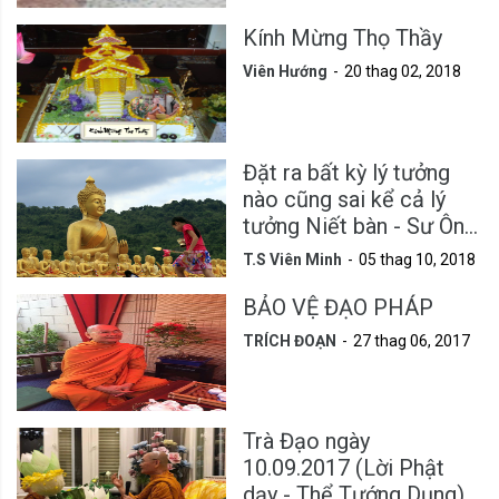
Kính Mừng Thọ Thầy
Viên Hướng
20 thag 02, 2018
Đặt ra bất kỳ lý tưởng
nào cũng sai kể cả lý
tưởng Niết bàn - Sư Ông
Viên Minh
T.S Viên Minh
05 thag 10, 2018
BẢO VỆ ĐẠO PHÁP
TRÍCH ĐOẠN
27 thag 06, 2017
Trà Đạo ngày
10.09.2017 (Lời Phật
dạy - Thể Tướng Dụng)