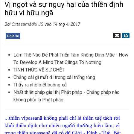
Vị ngọt và sự nguy hại của thiền định
hữu vi hữu ngã
Bởi
Cittasamādhi JS
vào 14 thg 4, 2017
Chia sẻ
Làm Thế Nào Để Phát Triển Tâm Không Dính Mắc - How
To Develop A Mind That Clings To Nothing
TỈNH THỨC VỀ SỰ CHẾT
Chẳng cái gì mất đi trong cái trống rỗng
Thấy ra nhờ biết buông xả
Nhất thiết pháp giai thị Phật pháp - Chẳng pháp nào
không phải là Phật pháp
...thiền vipassanā không phải chỉ là thiền tuệ tách rời
khỏi thiền định như nhiều người thường hiểu lầm, vì
trong thiền vipassanā đã có đủ Giới - Định - Tuệ, Bát