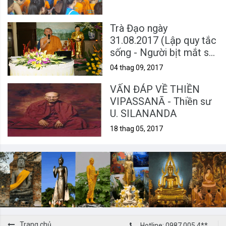
Trà Đạo ngày
31.08.2017 (Lập quy tắc
sống - Người bịt mắt sờ
voi)
04 thag 09, 2017
VẤN ĐÁP VỀ THIỀN
VIPASSANĀ - Thiền sư
U. SILANANDA
18 thag 05, 2017
Trang chủ
Hotline: 0987 005 4**