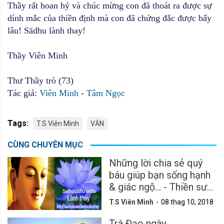
Thầy rất hoan hỷ và chúc mừng con đã thoát ra được sự
dính mắc của thiền định mà con đã chứng đắc được bấy
lâu! Sādhu lành thay!
Thầy Viên Minh
Thư Thầy trò (73)
Tác giả:
Viên Minh
-
Tâm Ngọc
Tags:
T.S Viên Minh
VĂN
CÙNG CHUYÊN MỤC
Những lời chia sẻ quý
báu giúp bạn sống hạnh
& giác ngộ... - Thiền sư
Viên Minh
T.S Viên Minh
08 thag 10, 2018
Trà Đạo ngày