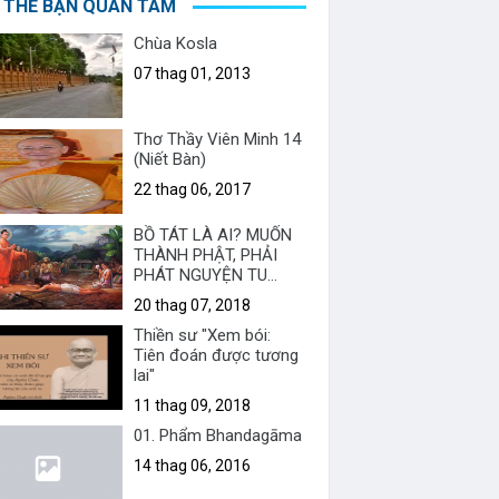
 THỂ BẠN QUAN TÂM
Chùa Kosla
07 thag 01, 2013
Thơ Thầy Viên Minh 14
(Niết Bàn)
22 thag 06, 2017
BỒ TÁT LÀ AI? MUỐN
THÀNH PHẬT, PHẢI
PHÁT NGUYỆN TU
HÀNH RA SAO ?
20 thag 07, 2018
Thiền sư "Xem bói:
Tiên đoán được tương
lai"
11 thag 09, 2018
01. Phẩm Bhandagāma
14 thag 06, 2016