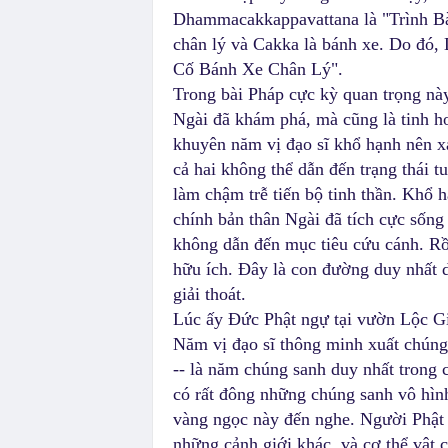
Dhammacakkappavattana là "Trình B
chân lý và Cakka là bánh xe. Do đó
Cố Bánh Xe Chân Lý".
Trong bài Pháp cực kỳ quan trọng nà
Ngài đã khám phá, mà cũng là tinh h
khuyên năm vị đạo sĩ khổ hạnh nên xa
cả hai không thể dẫn đến trạng thái 
làm chậm trễ tiến bộ tinh thần. Khổ h
chính bản thân Ngài đã tích cực sống
không dẫn đến mục tiêu cứu cánh. Rồ
hữu ích. Đây là con đường duy nhất d
giải thoát.
Lúc ấy Đức Phật ngự tại vườn Lộc Giả
Năm vị đạo sĩ thông minh xuất chúng
-- là năm chúng sanh duy nhất trong 
có rất đông những chúng sanh vô hìn
vàng ngọc này đến nghe. Người Phật t
những cảnh giới khác, và cơ thể vật 