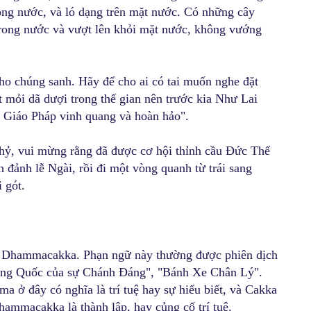
rong nước, và ló dạng trên mặt nước. Có những cây
trong nước và vượt lên khỏi mặt nước, không vướng
o chúng sanh. Hãy để cho ai có tai muốn nghe đặt
t mỏi dã dượi trong thế gian nên trước kia Như Lai
y Giáo Pháp vinh quang và hoàn hảo".
hỷ, vui mừng rằng đã được cơ hội thỉnh cầu Đức Thế
đảnh lễ Ngài, rồi đi một vòng quanh từ trái sang
i gót.
là Dhammacakka. Phạn ngữ này thường được phiên dịch
ng Quốc của sự Chánh Đáng", "Bánh Xe Chân Lý".
a ở đây có nghĩa là trí tuệ hay sự hiểu biết, và Cakka
hammacakka là thành lập, hay củng cố trí tuệ.