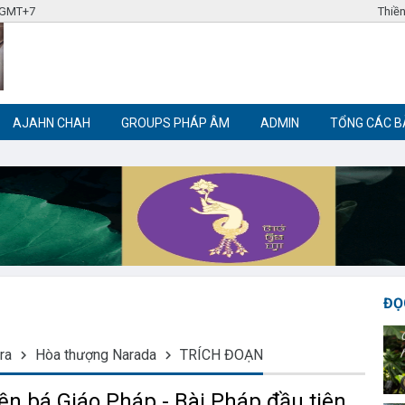
7 GMT+7
Thiền
AJAHN CHAH
GROUPS PHÁP ÂM
ADMIN
TỔNG CÁC B
Label tag 3
Label tag 4
Trích đoạn Phật giáo
Thiền Phật giáo
ĐỌ
ra
Hòa thượng Narada
TRÍCH ĐOẠN
ền bá Giáo Pháp - Bài Pháp đầu tiên