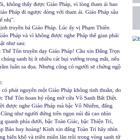
i, không thấy được Giáo Pháp, vì lòng tham ái bao
iáo Pháp đi ngược dòng với tham ái. Giáo Pháp sâu
ế nhị".
ịnh truyền bá Giáo Pháp. Lúc ấy vị Phạm Thiên
iáo Pháp và vì không được nghe Pháp thế gian phải
ật như sau:
 Thế Tôn truyền dạy Giáo Pháp! Cầu xin Đấng Trọn
chúng sanh bị ít nhiều cát bụi vướng trong mắt, nếu
trầm luân sa đọa. Nhưng cũng có người sẽ chứng ngộ
t:
 có phát nguyên một Giáo Pháp không tinh thuần, do
Đức Thế Tôn hoan hỷ rộng mở cửa Vô Sanh Bất Diệt.
ời được nghe Giáo Pháp mà bậc Vô Nhiễm, đấng
 Cũng như người đứng trên ngọn núi đá cao nhìn
g quanh phía dưới, bậc Toàn Giác, bậc Thiện Trí,
háp Bảo huy hoàng! Kính xin đấng Toàn Tri hãy nhìn
 biển khổ và triền miên lăn trôi trong vòng sanh tử