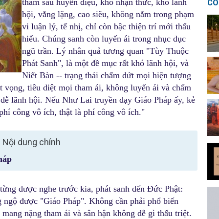
thâm sâu huyền diệu, khó nhận thức, khó lãnh
CÓ
hội, vắng lặng, cao siêu, không nằm trong phạm
vi luận lý, tế nhị, chỉ còn bậc thiện trí mới thấu
hiểu. Chúng sanh còn luyến ái trong nhục dục
ngũ trần. Lý nhân quả tương quan "Tùy Thuộc
Phát Sanh", là một đề mục rất khó lãnh hội, và
Niết Bàn -- trạng thái chấm dứt mọi hiện tượng
t vọng, tiêu diệt mọi tham ái, không luyến ái và chấm
 dễ lãnh hội. Nếu Như Lai truyền dạy Giáo Pháp ấy, kẻ
hí công vô ích, thật là phí công vô ích."
Nội dung chính
háp
từng được nghe trước kia, phát sanh đến Đức Phật:
 ngộ được "Giáo Pháp". Không cần phải phổ biến
mang nặng tham ái và sân hận không dễ gì thấu triệt.