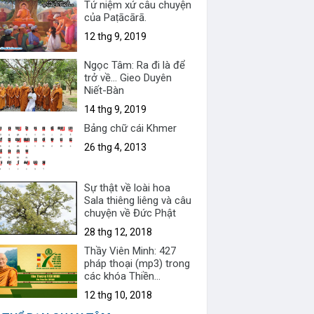
Tứ niệm xứ câu chuyện
của Paṭācārā.
12 thg 9, 2019
Ngọc Tâm: Ra đi là để
trở về... Gieo Duyên
Niết-Bàn
14 thg 9, 2019
Bảng chữ cái Khmer
26 thg 4, 2013
Sự thật về loài hoa
Sala thiêng liêng và câu
chuyện về Đức Phật
28 thg 12, 2018
Thầy Viên Minh: 427
pháp thoại (mp3) trong
các khóa Thiền
Vipassanā & Sách nói
12 thg 10, 2018