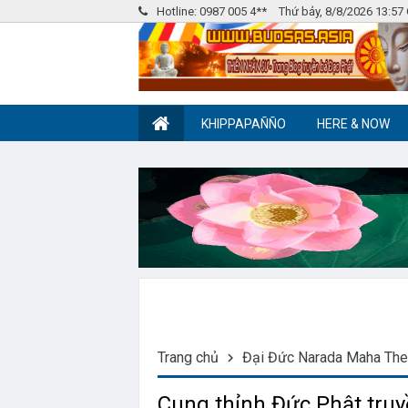
Hotline: 0987 005 4**
Thứ bảy, 8/8/2026 13:5
KHIPPAPAÑÑO
HERE & NOW
Nhóm Pháp Âm
Label tag 2
Trang chủ
Đại Đức Narada Maha The
Cung thỉnh Đức Phật truy