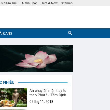
 sư Kim Triệu
Ajahn Chah
Here & Now
Sitemap
ÀI ĐĂNG
Pháp ngữ
Hỏi đáp Phật Pháp
C NHIỀU
Ăn chay ăn mặn hay tu
theo Phật? - Tâm Định
05 thg 11, 2018