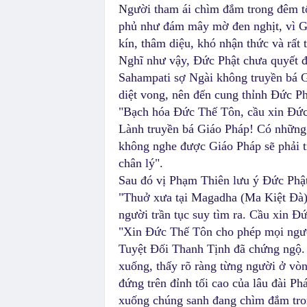
Người tham ái chìm đắm trong đêm tố
phủ như đám mây mờ đen nghịt, vì G
kín, thâm diệu, khó nhận thức và rất t
Nghĩ như vậy, Đức Phật chưa quyết đ
Sahampati sợ Ngài không truyền bá G
diệt vong, nên đến cung thỉnh Đức Ph
"Bạch hóa Đức Thế Tôn, cầu xin Đức
Lành truyền bá Giáo Pháp! Có những 
không nghe được Giáo Pháp sẽ phải 
chân lý".
Sau đó vị Phạm Thiên lưu ý Đức Phậ
"Thuở xưa tại Magadha (Ma Kiệt Đà)
người trần tục suy tìm ra. Cầu xin 
"Xin Đức Thế Tôn cho phép mọi ngư
Tuyệt Đối Thanh Tịnh đã chứng ngộ.
xuống, thấy rõ ràng từng người ở vòn
đứng trên đỉnh tối cao của lâu đài P
xuống chúng sanh đang chìm đắm trong