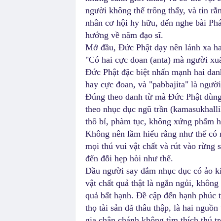
người không thể trông thấy, và tin r
nhân cơ hội hy hữu, đến nghe bài Phá
hướng về năm đạo sĩ.
Mở đầu, Đức Phật dạy nên lánh xa ha
"Có hai cực đoan (anta) mà người xu
Đức Phật đặc biệt nhấn mạnh hai danh
hay cực đoan, và "pabbajita" là người 
Đúng theo danh từ mà Đức Phật dùng, 
theo nhục dục ngũ trần (kamasukhall
thô bỉ, phàm tục, không xứng phẩm h
Không nên lầm hiểu rằng như thế có 
mọi thú vui vật chất và rút vào rừng
đến đỗi hẹp hòi như thế.
Dầu người say đắm nhục dục có ảo kiến
vật chất quả thật là ngắn ngủi, khôn
quả bất hạnh. Đề cập đến hạnh phúc t
thọ tài sản đã thâu thập, là hai nguồn
gia chân chánh không tìm thích thú t