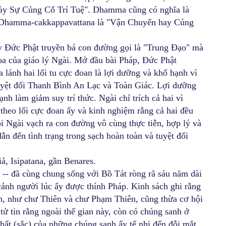
ày Sự Củng Cố Trí Tuệ". Dhamma cũng có nghĩa là
, Dhamma-cakkappavattana là "Vận Chuyển hay Củng
y Đức Phật truyền bá con đường gọi là "Trung Đạo" mà
oa của giáo lý Ngài. Mở đầu bài Pháp, Đức Phật
 lánh hai lối tu cực đoan là lợi dưỡng và khổ hạnh vì
tuyệt đối Thanh Bình An Lạc và Toàn Giác. Lợi dưỡng
ạnh làm giảm suy trí thức. Ngài chỉ trích cả hai vì
 theo lối cực đoan ấy và kinh nghiệm rằng cả hai đều
i Ngài vạch ra con đường vô cùng thực tiễn, hợp lý và
ẫn đến tình trạng trong sạch hoàn toàn và tuyệt đối
, Isipatana, gần Benares.
 -- đã cùng chung sống với Bồ Tát ròng rã sáu năm dài
cảnh người lúc ấy được thính Pháp. Kinh sách ghi rằng
h, như chư Thiên và chư Phạm Thiên, cũng thừa cơ hội
ử tin rằng ngoài thế gian này, còn có chúng sanh ở
chất (sắc) của những chúng sanh ấy tế nhị đến đỗi mắt