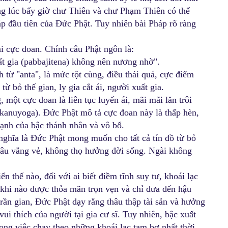
ằng lúc bấy giờ chư Thiên và chư Phạm Thiên có thể
p đầu tiên của Đức Phật. Tuy nhiên bài Pháp rõ ràng
i cực đoan. Chính câu Phật ngôn là:
ất gia (pabbajitena) không nên nương nhờ".
 từ "anta", là mức tột cùng, điều thái quá, cực điểm
từ bỏ thế gian, ly gia cắt ái, người xuất gia.
một cực đoan là liên tục luyến ái, mãi mãi lăn trôi
ikanuyoga). Đức Phật mô tả cực đoan này là thấp hèn,
ạnh của bậc thánh nhân và vô bổ.
nghĩa là Đức Phật mong muốn cho tất cả tín đồ từ bỏ
 sâu vắng vẻ, không thọ hưởng đời sống. Ngài không
 thế nào, đối với ai biết điềm tĩnh suy tư, khoái lạc
g khi nào được thỏa mãn trọn vẹn và chỉ đưa đến hậu
rần gian, Đức Phật dạy rằng thâu thập tài sản và hưởng
 vui thích của người tại gia cư sĩ. Tuy nhiên, bậc xuất
rong việc chạy theo những khoái lạc tạm bợ nhất thời