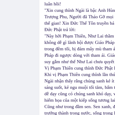
luân hồi!
"Xin cung thỉnh Ngài là bậc Anh Hù
Trượng Phu, Người đã Tháo Gỡ mọi t
thế gian! Xin Đức Thế Tôn truyền bá
Đức Phật trả lời:
"Này hỡi Phạm Thiên, Như Lai thầm 
không dễ gì lãnh hội được Giáo Phá
trong đêm tối, bị đám mây mù tham á
Pháp đi ngược dòng với tham ái. Giáo
suy gẫm như thế Như Lai chưa quyết 
Vị Phạm Thiên cung thỉnh Đức Phật lầ
Khi vị Phạm Thiên cung thỉnh lần thứ
Ngài nhận thấy rằng chúng sanh kẻ ít
sáng suốt, kẻ ngu muội tối tăm, bẩm 
dễ dạy cũng có chúng sanh khó dạy, và
hiểm họa của một kiếp sống tương lai
Cũng như trong đầm sen. Sen xanh, đ
trưởng thành trong nước, sống trong 