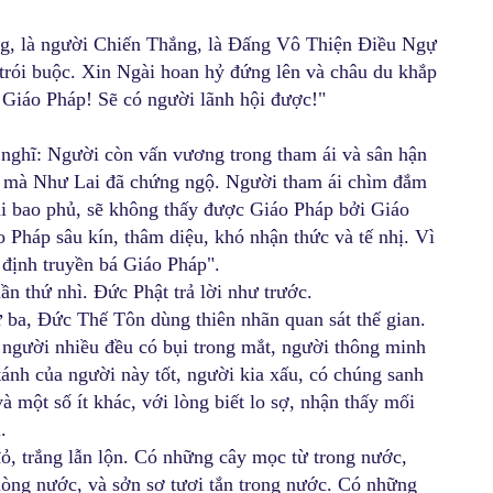
ng, là người Chiến Thắng, là Đấng Vô Thiện Điều Ngự
rói buộc. Xin Ngài hoan hỷ đứng lên và châu du khắp
 Giáo Pháp! Sẽ có người lãnh hội được!"
nghĩ: Người còn vấn vương trong tham ái và sân hận
p mà Như Lai đã chứng ngộ. Người tham ái chìm đắm
i bao phủ, sẽ không thấy được Giáo Pháp bởi Giáo
 Pháp sâu kín, thâm diệu, khó nhận thức và tế nhị. Vì
định truyền bá Giáo Pháp".
n thứ nhì. Đức Phật trả lời như trước.
 ba, Đức Thế Tôn dùng thiên nhãn quan sát thế gian.
 người nhiều đều có bụi trong mắt, người thông minh
tánh của người này tốt, người kia xấu, có chúng sanh
 một số ít khác, với lòng biết lo sợ, nhận thấy mối
.
ỏ, trắng lẫn lộn. Có những cây mọc từ trong nước,
lòng nước, và sởn sơ tươi tắn trong nước. Có những