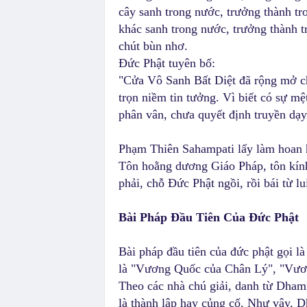
cây sanh trong nước, trưởng thành t
khác sanh trong nước, trưởng thành 
chút bùn nhơ.
Đức Phật tuyên bố:
"Cửa Vô Sanh Bất Diệt đã rộng mở ch
trọn niềm tin tưởng. Vì biết có sự mệ
phân vân, chưa quyết định truyền dạ
Phạm Thiên Sahampati lấy làm hoan 
Tôn hoằng dương Giáo Pháp, tôn kính 
phải, chỗ Đức Phật ngồi, rồi bái từ lu
Bài Pháp Đầu Tiên Của Đức Phật
Bài pháp đầu tiên của đức phật gọi 
là "Vương Quốc của Chân Lý", "Vươ
Theo các nhà chú giải, danh từ Dhamm
là thành lập hay củng cố. Như vậy, D