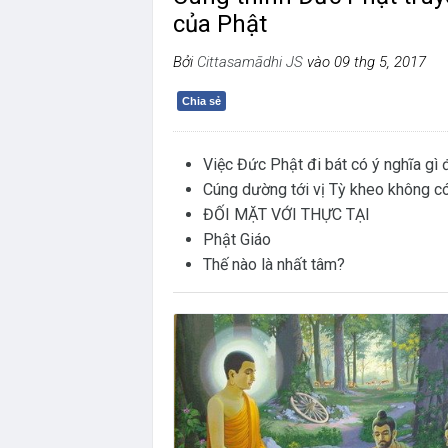
của Phật
Bởi
Cittasamādhi JS
vào 09 thg 5, 2017
Chia sẻ
Việc Đức Phật đi bát có ý nghĩa gì
Cúng dường tới vị Tỳ kheo không có 
ĐỐI MẶT VỚI THỰC TẠI
Phật Giáo
Thế nào là nhất tâm?