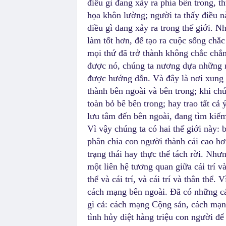
điều gì đang xảy ra phía bên trong, t
họa khôn lường; người ta thấy điều n
điều gì đang xảy ra trong thế giới. N
làm tốt hơn, để tạo ra cuộc sống chắ
mọi thứ đã trở thành không chắc chắn,
được nó, chúng ta nương dựa những n
được hướng dẫn. Và đây là nơi xung đ
thành bên ngoài và bên trong; khi chú
toàn bỏ bê bên trong; hay trao tất cả
lưu tâm đến bên ngoài, đang tìm kiếm
Vì vậy chúng ta có hai thế giới này:
phân chia con người thành cái cao hơn
trạng thái hay thực thể tách rời. Như
một liên hệ tương quan giữa cái trí và
thể và cái trí, và cái trí và thân thể
cách mạng bên ngoài. Đã có những c
gì cả: cách mạng Cộng sản, cách mạ
tình hủy diệt hàng triệu con người 