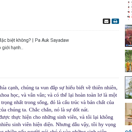
 đặc biệt không? | Pa Auk Sayadaw
giới hạnh...
ía cạnh, chúng ta vun đắp sự hiểu biết về thiên nhiên,
 khoa học, và vân vân; và có thể lại hoàn toàn lơ là một
 trọng nhất trong sống, đó là cấu trúc và bản chất của
 của chúng ta. Chắc chắn, nó là sự dốt nát.
ược thực hiện cho những sinh viên, và tôi lại không
nhiêu sinh viên hiện diện. Nhưng dẫu vậy, tôi hy vọng
g phiền nếu người nói chú ý vào những sinh viên.