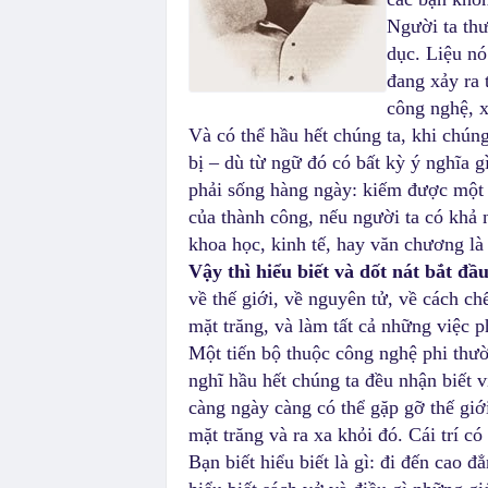
Người ta thư
dục. Liệu nó
đang xảy ra 
công nghệ, x
Và có thể hầu hết chúng ta, khi chún
bị – dù từ ngữ đó có bất kỳ ý nghĩa g
phải sống hàng ngày: kiếm được một v
của thành công, nếu người ta có khả 
khoa học, kinh tế, hay văn chương là 
Vậy thì hiểu biết và dốt nát bắt đầ
về thế giới, về nguyên tử, về cách c
mặt trăng, và làm tất cả những việc 
Một tiến bộ thuộc công nghệ phi thườ
nghĩ hầu hết chúng ta đều nhận biết v
càng ngày càng có thể gặp gỡ thế giớ
mặt trăng và ra xa khỏi đó. Cái trí có
Bạn biết hiểu biết là gì: đi đến cao 