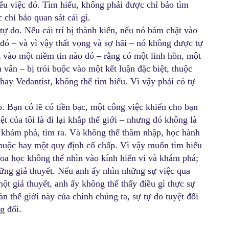
iểu việc đó. Tìm hiểu, không phải được chỉ bảo tìm
 chỉ bảo quan sát cái gì.
ự do. Nếu cái trí bị thành kiến, nếu nó bám chặt vào
 đó – và vì vậy thất vọng và sợ hãi – nó không được tự
hặt vào một niềm tin nào đó – rằng có một linh hồn, một
 vân – bị trói buộc vào một kết luận đặc biệt, thuộc
hay Vedantist, không thể tìm hiểu. Vì vậy phải có tự
. Bạn có lẽ có tiền bạc, một công việc khiến cho bạn
iệt của tôi là đi lại khắp thế giới – nhưng đó không là
, khám phá, tìm ra. Và không thể thâm nhập, học hành
 buộc hay một quy định cố chấp. Vì vậy muốn tìm hiểu
oa học không thể nhìn vào kính hiển vi và khám phá;
hững giả thuyết. Nếu anh ấy nhìn những sự việc qua
một giả thuyết, anh ấy không thể thấy điều gì thực sự
n thế giới này của chính chúng ta, sự tự do tuyệt đối
g đối.