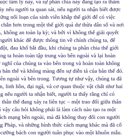
huộc tâm lý này, và sự phân chia này đang tạo ra thảm
ày nếu người ta quan sát, nếu người ta nhận biết được
hững nổi loạn của sinh viên khắp thế giới để có việc
c chắn hơn trong một thế giới quá dư thừa dân số và nơi
 không an toàn lạ kỳ; và bởi vì không thể giải quyết
gười khác để được thông tin về chính chúng ta, để
ột, đau khổ bắt đầu, khi chúng ta phân chia thế giới
ng ta hoàn toàn tập trung vào bên ngoài và lại hoàn
 ý nghĩ của chúng ta vào bên trong và hoàn toàn không
 bản thể và không màng đến sự diễn tả của bản thể đó.
 bên ngoài và bên trong. Tương tự như vậy, chúng ta đã
, linh hồn, đại ngã, và cơ quan thuộc vật chất như hai
ng nếu người ta nhận biết, người ta thấy rằng chỉ có
 thân thể đang xảy ra liên tục – một trao đổi giữa thân
. Vì vậy câu hỏi không phải là làm cách nào tạo ra một
ách mạng bên ngoài, mà đã không thay đổi con người
ng Pháp, và những hình thức cách mạng khác mà đã cố
để cưỡng bách con người tuân phục vào một khuôn mẫu.