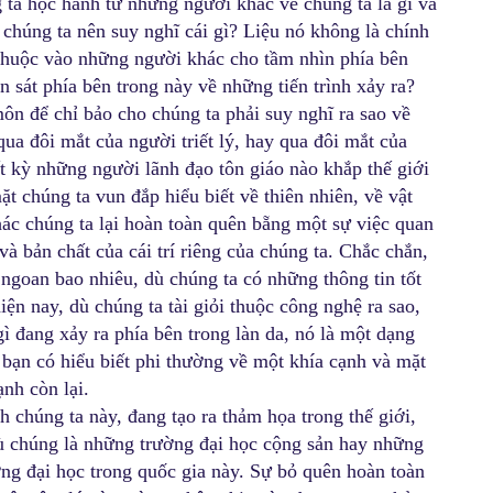
g ta học hành từ những người khác về chúng ta là gì và
 chúng ta nên suy nghĩ cái gì? Liệu nó không là chính
 thuộc vào những người khác cho tầm nhìn phía bên
an sát phía bên trong này về những tiến trình xảy ra?
n để chỉ bảo cho chúng ta phải suy nghĩ ra sao về
qua đôi mắt của người triết lý, hay qua đôi mắt của
t kỳ những người lãnh đạo tôn giáo nào khắp thế giới
t chúng ta vun đắp hiểu biết về thiên nhiên, về vật
hác chúng ta lại hoàn toàn quên bẵng một sự việc quan
và bản chất của cái trí riêng của chúng ta. Chắc chắn,
 ngoan bao nhiêu, dù chúng ta có những thông tin tốt
iện nay, dù chúng ta tài giỏi thuộc công nghệ ra sao,
ì đang xảy ra phía bên trong làn da, nó là một dạng
t bạn có hiểu biết phi thường về một khía cạnh và mặt
ạnh còn lại.
h chúng ta này, đang tạo ra thảm họa trong thế giới,
dù chúng là những trường đại học cộng sản hay những
ng đại học trong quốc gia này. Sự bỏ quên hoàn toàn