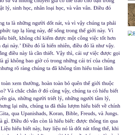
áo sư và những chuyên gia có thể trao cho bạn trong
ật lý, sinh học, nhân loại học, và vân vân. Điều đó
úng ta là những người dốt nát, và vì vậy chúng ta phải
phức tạp lạ lùng này, để sống trong thế giới này. Vì
hiểu biết, không chỉ kiếm được một công việc tốt hơn
 đại này.’ Điều đó là hiển nhiên, điều đó là như vậy.
ng điều này là cần thiết. Vậy thì, cái sự việc được gọi
 là gì không bao giờ có trong những cái trí của chúng
 nhưng rõ ràng chúng ta đã không tìm hiểu toàn lãnh
toàn xem thường, hoàn toàn bỏ quên thế giới thuộc
 sao? Và chắc chắn ở đó cũng vậy, chúng ta có hiểu biết
ên gia, những người triết lý, những người tâm lý,
ưng lại nữa, chúng ta đã thâu lượm hiểu biết về chính
ita, qua Upanishads, Koran, Bible, Freuds, và Jungs.
 gì. Điều đó vẫn còn là hiểu biết: được thông tin qua
iệu hiểu biết này, hay liệu nó là dốt nát tổng thể, khi