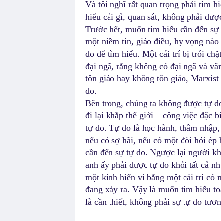
Và tôi nghĩ rất quan trọng phải tìm h
hiểu cái gì, quan sát, không phải được
Trước hết, muốn tìm hiểu cần đến sự t
một niềm tin, giáo điều, hy vọng nào
do để tìm hiểu. Một cái trí bị trói c
đại ngã, rằng không có đại ngã và vân
tôn giáo hay không tôn giáo, Marxist 
do.
Bên trong, chúng ta không được tự do
đi lại khắp thế giới – công việc đặc b
tự do. Tự do là học hành, thâm nhập
nếu có sợ hãi, nếu có một đòi hỏi ép
cần đến sự tự do. Ngược lại người kh
anh ấy phải được tự do khỏi tất cả n
một kính hiển vi bằng một cái trí có 
đang xảy ra. Vậy là muốn tìm hiểu toà
là cần thiết, không phải sự tự do tươn