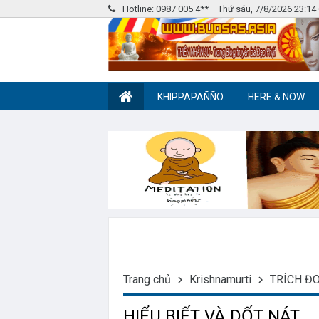
Hotline: 0987 005 4**
Thứ sáu, 7/8/2026 23:1
KHIPPAPAÑÑO
HERE & NOW
Nhóm Pháp Âm
Label tag 2
Trang chủ
Krishnamurti
TRÍCH Đ
HIỂU BIẾT VÀ DỐT NÁT