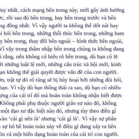
duy nhất, cách mạng bên trong này, mới gây ảnh hưởng
c, rồi sau đó bên trong, hay bên trong trước và bên
ộng đồng nhất. Vì vậy người ta không thể dốt nát hay
òi hỏi bên trong, những thôi thúc bên trong, những ham
bên trong, thay đổi bên ngoài – hình thức bên ngoài,
. Vì vậy trong thâm nhập bên trong chúng ta không đang
i rằng, nếu không có hiểu rõ bên trong, dù bạn có lẽ
ởi những luật lệ mới, những cấu trúc xã hội mới, kinh
ạn không thể giải quyết được vấn đề của con người.
n, trật tự đó rõ ràng sẽ bị hủy hoại bởi những đòi hỏi,
bạn. Vì vậy dù bạn thông thái ra sao, dù bạn có nhiều
lượng của cái trí đó mà hoàn toàn không nhận biết được
. Không phải phụ thuộc người giáo sư nào đó, không
 một đạo sư đặc biệt nào đó, nhưng tùy theo điều gì
ào ‘cái gì nên là’ nhưng ‘cái gì là’. Vì vậy sự phân
à sự bỏ bê hoàn toàn này về điều gì đang xảy ra bên
òn cả một biến dạng hoàn toàn của cái trí con người.