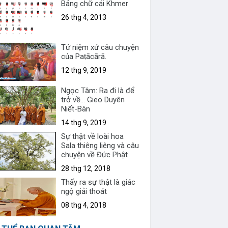
Bảng chữ cái Khmer
26 thg 4, 2013
Tứ niệm xứ câu chuyện
của Paṭācārā.
12 thg 9, 2019
Ngọc Tâm: Ra đi là để
trở về... Gieo Duyên
Niết-Bàn
14 thg 9, 2019
Sự thật về loài hoa
Sala thiêng liêng và câu
chuyện về Đức Phật
28 thg 12, 2018
Thấy ra sự thật là giác
ngộ giải thoát
08 thg 4, 2018