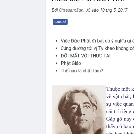
Bởi
Cittasamādhi JS
vào 10 thg 5, 2017
Chia sẻ
Việc Đức Phật đi bát có ý nghĩa gì
Cúng dường tới vị Tỳ kheo không có 
ĐỐI MẶT VỚI THỰC TẠI
Phật Giáo
Thế nào là nhất tâm?
Thuộc một kh
về vật chất,
sự việc quan
cái trí riêng
Gặp gỡ này đ
thấy có bao 
các bạn khôn