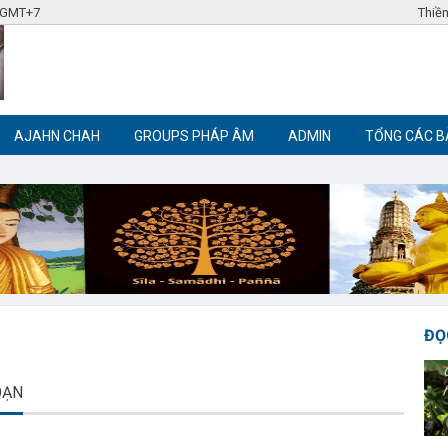
4 GMT+7
Thiền
AJAHN CHAH
GROUPS PHÁP ÂM
ADMIN
TỔNG CÁC B
Label tag 3
Label tag 4
Trích đoạn Phật giáo
Thiền Phật giáo
ĐỌ
OẠN