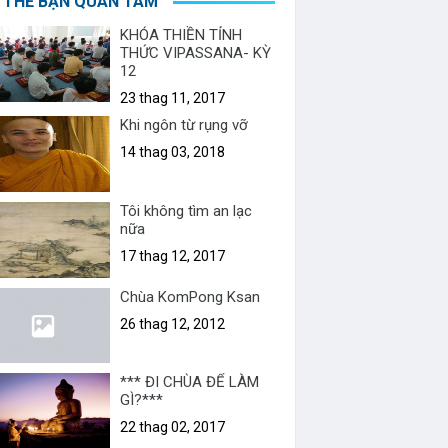
 THỂ BẠN QUAN TÂM
KHÓA THIỀN TỈNH
THỨC VIPASSANA- KỲ
12
23 thag 11, 2017
Khi ngôn từ rụng vỡ
14 thag 03, 2018
Tôi không tìm an lạc
nữa
17 thag 12, 2017
Chùa KomPong Ksan
26 thag 12, 2012
*** ĐI CHÙA ĐỂ LÀM
GÌ?***
22 thag 02, 2017