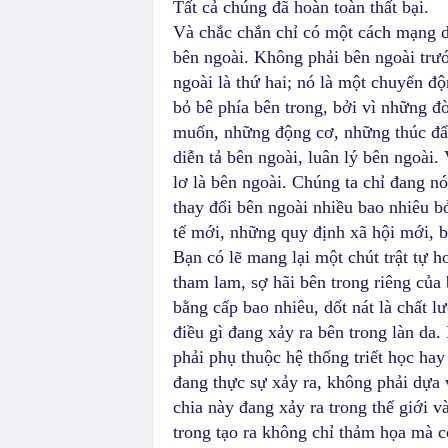
Tất cả chúng đã hoàn toàn thất bại.
Và chắc chắn chỉ có một cách mạng 
bên ngoài. Không phải bên ngoài trướ
ngoài là thứ hai; nó là một chuyển đ
bỏ bê phía bên trong, bởi vì những đ
muốn, những động cơ, những thúc đẩy 
diễn tả bên ngoài, luân lý bên ngoài
lơ là bên ngoài. Chúng ta chỉ đang nó
thay đổi bên ngoài nhiều bao nhiêu b
tế mới, những quy định xã hội mới, b
Bạn có lẽ mang lại một chút trật tự hơ
tham lam, sợ hãi bên trong riêng của 
bằng cấp bao nhiêu, dốt nát là chất 
điều gì đang xảy ra bên trong làn da
phải phụ thuộc hệ thống triết học hay
đang thực sự xảy ra, không phải dựa v
chia này đang xảy ra trong thế giới v
trong tạo ra không chỉ thảm họa mà c