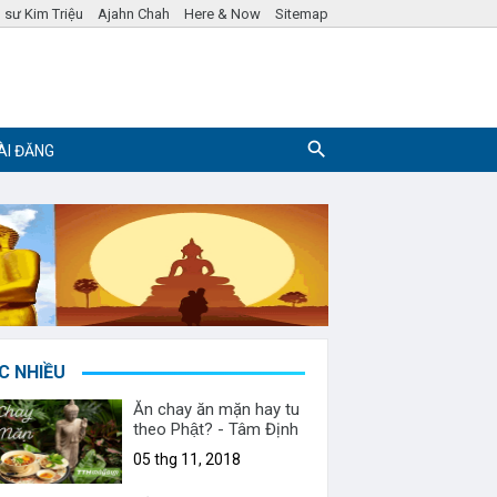
 sư Kim Triệu
Ajahn Chah
Here & Now
Sitemap
ÀI ĐĂNG
Pháp ngữ
Hỏi đáp Phật Pháp
C NHIỀU
Ăn chay ăn mặn hay tu
theo Phật? - Tâm Định
05 thg 11, 2018