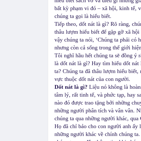
hiểu biết sách vở và điều gì những gi
bất kỳ phạm vi đó – xã hội, kinh tế, v
chúng ta gọi là hiểu biết.
Tiếp theo, dốt nát là gì? Rõ ràng, ch
thâu lượm hiểu biết để gặp gỡ xã hội 
vậy chúng ta nói, ‘Chúng ta phải có 
nhưng còn cả sống trong thế giới hiện
Tôi nghĩ hầu hết chúng ta sẽ đồng ý rằ
là dốt nát là gì? Hay tìm hiểu dốt nát
ta? Chúng ta đã thâu lượm hiểu biết,
vực thuộc dốt nát của con người.
Dốt nát là gì?
Liệu nó không là hoàn 
tâm lý, rất tinh tế, và phức tạp, hay
nào đó được trao tặng bởi những chuy
những người phân tích và vân vân. Nh
chúng ta qua những người khác, qua G
Họ đã chỉ bảo cho con người anh ấy là
những người khác về chính chúng ta. L