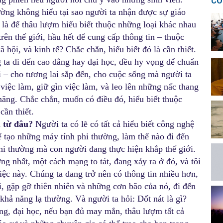
CÓ
ờng không hiểu tại sao người ta nhận được sự giáo
 là để thâu lượm hiểu biết thuộc những loại khác nhau
trên thế giới, hầu hết để cung cấp thông tin – thuộc
ã hội, và kinh tế? Chắc chắn, hiểu biết đó là cần thiết.
g ta đi đến cao đẳng hay đại học, đều hy vọng để chuẩn
ì – cho tương lai sắp đến, cho cuộc sống mà người ta
iệc làm, giữ gìn việc làm, và leo lên những nấc thang
năng. Chắc chắn, muốn có điều đó, hiểu biết thuộc
cần thiết.
u từ đâu?
Người ta có lẽ có tất cả hiểu biết công nghệ
hế tạo những máy tính phi thường, làm thế nào đi đến
phi thường mà con người đang thực hiện khắp thế giới.
ng nhất, một cách mạng to tát, đang xảy ra ở đó, và tôi
iệc này. Chúng ta đang trở nên có thông tin nhiều hơn,
i, gặp gỡ thiên nhiên và những cơn bão của nó, đi đến
 khả năng lạ thường. Và người ta hỏi: Dốt nát là gì?
đẳng, đại học, nếu bạn đủ may mắn, thâu lượm tất cả