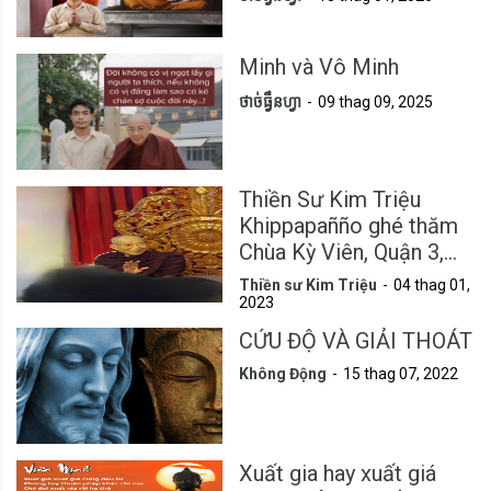
Minh và Vô Minh
ថាច់ធ្វឹនហ្វា
09 thag 09, 2025
Thiền Sư Kim Triệu
Khippapañño ghé thăm
Chùa Kỳ Viên, Quận 3,
Tp.HCM
Thiền sư Kim Triệu
04 thag 01,
2023
CỨU ĐỘ VÀ GIẢI THOÁT
Không Động
15 thag 07, 2022
Xuất gia hay xuất giá