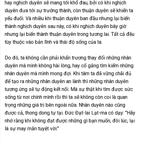
hay nghịch duyên sẽ mang tới khổ đau, bởi có khi nghịch
duyên đưa tới sự trưởng thành, còn thuận duyên sẽ khiến ta
yếu đuối. Và nhiều khi thuận duyên ban đầu nhưng lại biến
thành nghịch duyên sau này, có khi nghịch duyên bây giờ
nhưng lại biến thành thuận duyên trong tương lai. Tất cả đều
tùy thuộc vào bản lĩnh và thái độ sống của ta.
Do đó, ta không cần phải khẩn trương thay đổi những nhân
duyên mà mình không hài lòng, hay cố gắng tìm kiếm những
nhân duyên mà mình mong đợi. Khi tâm ta đã vững chãi đủ
để tạo ra những nhân duyên an lành thì những nhân duyên
tương ứng sẽ tự động kết nối. Mà sự thật khi tìm được sức
sống từ nơi chính mình rồi thì ta sẽ không còn coi là quan
trọng những giá trị bên ngoài nữa. Nhân duyên nào cũng
được cả, thong dong tự tại. Đức Đạt-lai Lạt-ma có dạy: ''Hãy
nhớ rằng khi không đạt được những gì bạn muốn, đôi lúc, lại
là sự may mắn tuyệt vời.''