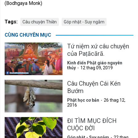
(Bodhgaya Monk)
Tags:
Câu chuyện Thiền
Góp nhặt - Suy ngẫm
CÙNG CHUYÊN MỤC
Tứ niệm xứ câu chuyện
của Paṭācārā.
Kinh điển Phật giáo nguyên
thủy
12 thag 09, 2019
Câu Chuyện Cái Kén
Bướm
Phật học cơ bản
26 thag 12,
2016
ĐI TÌM MỤC ĐÍCH
CUỘC ĐỜI
Góp nhặt - Suy ngẫm
22 thag