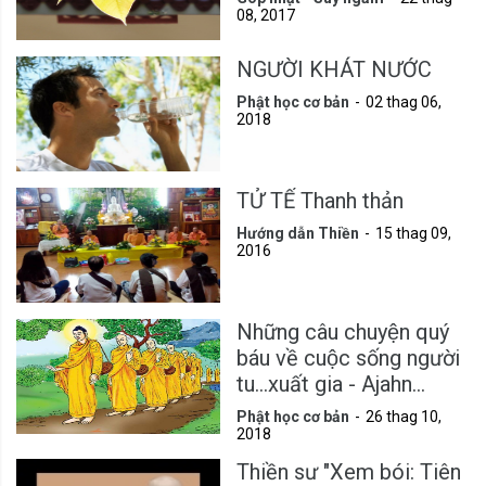
08, 2017
NGƯỜI KHÁT NƯỚC
Phật học cơ bản
02 thag 06,
2018
TỬ TẾ Thanh thản
Hướng dẫn Thiền
15 thag 09,
2016
Những câu chuyện quý
báu về cuộc sống người
tu...xuất gia - Ajahn
Fuang Jotika
Phật học cơ bản
26 thag 10,
2018
Thiền sư "Xem bói: Tiên