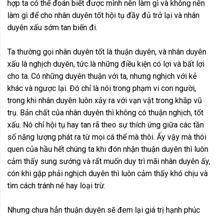
hợp ta có thể đoán biết được mình nên làm gì và không nên
làm gì để cho nhân duyên tốt hội tụ đầy đủ trở lại và nhân
duyên xấu sớm tan biến đi.
Ta thường gọi nhân duyên tốt là thuận duyên, và nhân duyên
xấu là nghịch duyên, tức là những điều kiện có lợi và bất lợi
cho ta. Có những duyên thuận với ta, nhưng nghịch với kẻ
khác và ngược lại. Đó chỉ là nói trong phạm vi con người,
trong khi nhân duyên luôn xảy ra với vạn vật trong khắp vũ
trụ. Bản chất của nhân duyên thì không có thuận nghịch, tốt
xấu. Nó chỉ hội tụ hay tan rã theo sự thích ứng giữa các tần
số năng lượng phát ra từ mọi cá thể mà thôi. Ấy vậy mà thói
quen của hầu hết chúng ta khi đón nhận thuận duyên thì luôn
cảm thấy sung sướng và rất muốn duy trì mãi nhân duyên ấy,
cón khi gặp phải nghịch duyên thì luôn cảm thấy khó chịu và
tìm cách tránh né hay loại trừ.
Nhưng chưa hẳn thuận duyên sẽ đem lại giá trị hạnh phúc