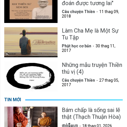
đoán được tương lai"
Câu chuyện Thiền
11 thag 09,
2018
Làm Cha Mẹ là Một Sự
Tu Tập
Phật học cơ bản
30 thag 11,
2017
Những mẫu truyện Thiền
thú vị (4)
Câu chuyện Thiền
27 thag 05,
2017
TIN MỚI
Bám chấp là sống sai lẽ
thật (Thạch Thuận Hòa)
ថាច់ធ្វឹនហ្វា
18 thag 01, 2026