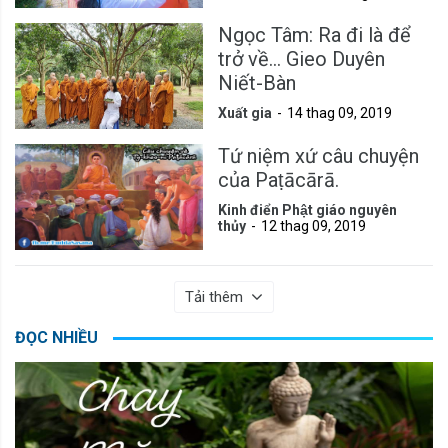
Ngọc Tâm: Ra đi là để
trở về... Gieo Duyên
Niết-Bàn
Xuất gia
14 thag 09, 2019
Tứ niệm xứ câu chuyện
của Paṭācārā.
Kinh điển Phật giáo nguyên
thủy
12 thag 09, 2019
Tải thêm
ĐỌC NHIỀU