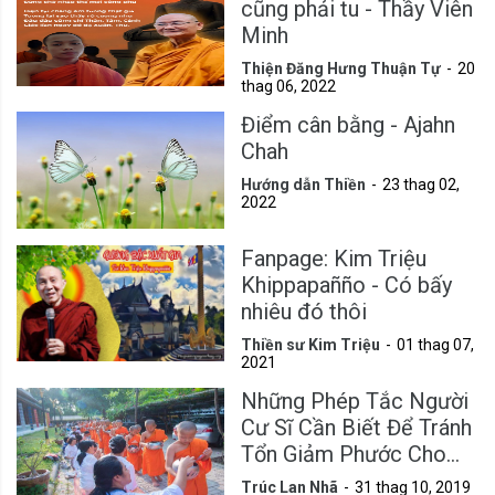
cũng phải tu - Thầy Viên
Minh
Thiện Đăng Hưng Thuận Tự
20
thag 06, 2022
Điểm cân bằng - Ajahn
Chah
Hướng dẫn Thiền
23 thag 02,
2022
Fanpage: Kim Triệu
Khippapañño - Có bấy
nhiêu đó thôi
Thiền sư Kim Triệu
01 thag 07,
2021
Những Phép Tắc Người
Cư Sĩ Cần Biết Để Tránh
Tổn Giảm Phước Cho
Mình
Trúc Lan Nhã
31 thag 10, 2019