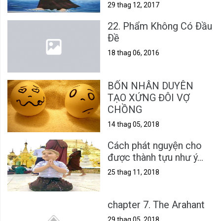
Học Việt Nam
29 thag 12, 2017
22. Phẩm Không Có Ðầu
Ðề
18 thag 06, 2016
BỐN NHÂN DUYÊN
TẠO XỨNG ĐÔI VỢ
CHỒNG
14 thag 05, 2018
Cách phát nguyện cho
được thành tựu như ý...
25 thag 11, 2018
chapter 7. The Arahant
29 thag 05, 2018