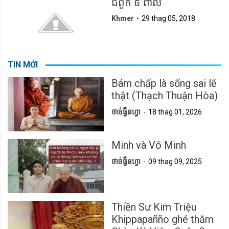
ជំពូក ៥ ពាល
Khmer
29 thag 05, 2018
TIN MỚI
Bám chấp là sống sai lẽ
thật (Thạch Thuận Hòa)
ថាច់ធ្វឹនហ្វា
18 thag 01, 2026
Minh và Vô Minh
ថាច់ធ្វឹនហ្វា
09 thag 09, 2025
Thiền Sư Kim Triệu
Khippapañño ghé thăm