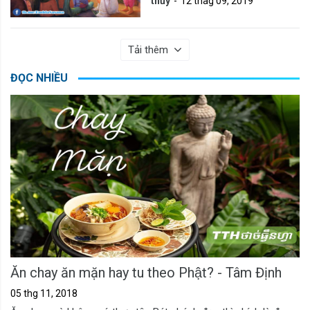
thủy
12 thag 09, 2019
Tải thêm
ĐỌC NHIỀU
Ăn chay ăn mặn hay tu theo Phật? - Tâm Định
05 thg 11, 2018