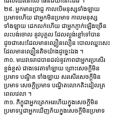
ដែលឈរនៅលើ ផែនដីយ៉ានោះឯង ។
២៩. អ្នកមានប្រាជ្ញ កាលបើមនុស្សទាំងឡាយ
ប្រមាទហើយ ជាអ្នកមិនប្រមាទ កាលមនុស្ស
ទាំងឡាយ ដេកលក់ហើយ ជាអ្នកភ្ញាក់ឡើងច្រើន
លះបង់ចោល នូវបុគ្គល ដែលល្ងង់ខ្លៅទៅបាន
ដូចជាសេះដែលមានល្បឿនលឿន បោលឈ្នះសេះ
ដែលមានល្បឿនតិចយ៉ាងដូច្នេះឯង ។
៣០. មឃវទេរាជបានដល់នូវភាពជាអ្នករប្រសើរ
ខ្ពង់ខ្ពស់ ជាងទេវតាទាំឡាយ ព្រោះសេចក្តីមិន
ប្រមាទ បណ្ឌិត ទាំងឡាយ សរសើរសេចក្តីមិន
ប្រមាទ សេចក្តីប្រមាទ បណ្ឌិតលោកតិះដៀលគ្រ
ពេលវេលា ។
៣១. ភិក្ខុជាអ្នកត្រេកអរហើយក្នុងសេចក្តីមិន
ប្រមាទឬជាអ្នកឃើញភ័យក្នុងសេចក្តីមិនប្រមាទ