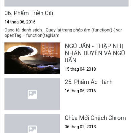
06. Phẩm Triền Cái
14 thag 06, 2016
Đang tải danh sách... Quay lại trang pháp âm (function() { var
openTag = function(tagNam
NGŨ UẨN - THẬP NHỊ
NHÂN DUYÊN VÀ NGŨ
UẨN
15 thag 04, 2018
25. Phẩm Ác Hành
16 thag 06, 2016
Chùa Mới Chệch Chrom
06 thag 02, 2013