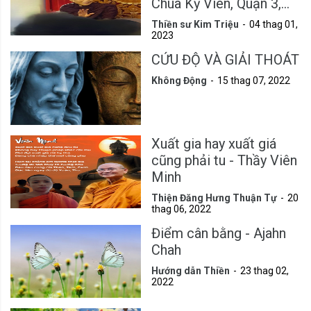
Chùa Kỳ Viên, Quận 3,
Tp.HCM
Thiền sư Kim Triệu
04 thag 01,
2023
CỨU ĐỘ VÀ GIẢI THOÁT
Không Động
15 thag 07, 2022
Xuất gia hay xuất giá
cũng phải tu - Thầy Viên
Minh
Thiện Đăng Hưng Thuận Tự
20
thag 06, 2022
Điểm cân bằng - Ajahn
Chah
Hướng dẫn Thiền
23 thag 02,
2022