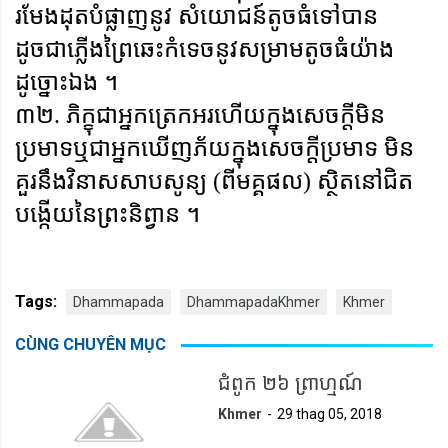
រមែងដុតបំផ្លាញនូវ សំយោជន៍តូចធំទៅបាន
ដូចជាភ្លើងព្រៃឆេះកំទេចនូវសម្រាមតូចធំយ៉ាង
ដូច្នោះឯង ។
៣២. ភិក្ខុជាអ្នកត្រេកអរហើយក្នុងសេចក្តីមិន
ប្រមាទឬជាអ្នកឃើញភ័យក្នុងសេចក្តីប្រមាទ មិន
គួរនឹងវិនាសសាបសូន្យ (ពីមគ្គផល) ស្ថិតនៅជិត
បង្កើយនៃព្រះនិព្វាន ។
Tags:
Dhammapada
DhammapadaKhmer
Khmer
CÙNG CHUYÊN MỤC
ជំពូក ២៦ ព្រាហ្មណ៍
Khmer
29 thag 05, 2018