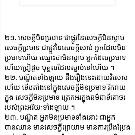
២១. សេចក្តីមិនប្រមាទ ជាផ្លូវនៃសេចក្តីមិនស្លាប់
សេចក្តីប្រមាទ ជាផ្លូវនៃសេចក្តីសាប់ អ្នកដែលមិន
ប្រមាទហើយ ឈ្មោះថាមិនស្លាប់ អ្នកដែលប្រមាទ
ហើយប្រៀដូច បុគ្គលដែលស្លាប់ទៅហើយ ។
២២. បណ្ឌិតទាំងឡាយ ដឹងរឿងនេះដោយវិសេស
ហើយ ទើបតាំងនៅក្នុងសេចក្តីមិនប្រមាទ រីករាយ
ក្នុង សេចក្តីមិនប្រមាទ ត្រេកអរក្នុងធម៌ជាទីគោចរ
របស់ព្រះអរិយៈទាំងឡាយ ។
២៣. បណ្ឌិត អ្នកមិនប្រមាទទាំងនោះ ជាអ្នក
បានឈាន មានសេចក្តីព្យាយាម មានការប្រឹងប្រែង