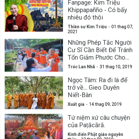
Fanpage: Kim Triệu
Khippapañño - Có bấy
nhiêu đó thôi
Thiền sư Kim Triệu
01 thag 07,
2021
Những Phép Tắc Người
Cư Sĩ Cần Biết Để Tránh
Tổn Giảm Phước Cho
Mình
Trúc Lan Nhã
31 thag 10, 2019
Ngọc Tâm: Ra đi là để
trở về... Gieo Duyên
Niết-Bàn
Xuất gia
14 thag 09, 2019
Tứ niệm xứ câu chuyện
của Paṭācārā.
Kinh điển Phật giáo nguyên