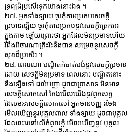
ទ្រព្យដ៏ប្រសើរទុកយ៉ាងនោះឯង ។
២៧. អ្នកទាំងឡាយ ចូរកុំតាមប្រកបសេចក្តី
ប្រមាទឡើយ ចូរកុំតាមប្រកបនូវសេចក្តីត្រេកអរ
ក្នុងកាម ឡើយព្រោះថា អ្នកដែលមិនប្រមាទហើយ
រឹពឹងពិចារណាត្រិះរិះនឹងបាន សម្រេចនូវសេចក្តី
សុខដ៏ប្រសើរ ។
២៨. ពេលណា បណ្ឌិតកំចាត់បង់នូវសេចក្តីប្រមាទ
ដោយ សេចក្តីមិនប្រមាទ ពេលនោះ បណ្ឌិតនោះ
នឹងឡើងទៅ ដល់បញ្ញា ដូចជាប្រាសាទ មិនមាន
សេចក្តីសោកសៅ តែងមើលឃើងនូវពួកសត្វ
ដែលមនសេចក្តីសោកសៅ អ្នកមានបញ្ញ រមែង
មើលឃើញនូវបុគ្គលពាល ទាំងឡាយ ដូចជាបុគ្គល
ដែលឈរនៅលើកំពូលភ្នំ មើលឃើញនូវ បុគ្គល