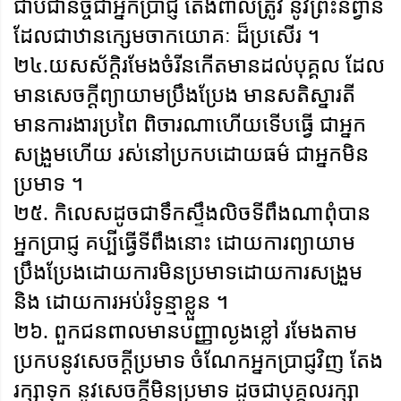
ជាប់ជានិច្ចជាអ្នកប្រាជ្ញ តែងពាល់ត្រូវ នូវព្រះនិព្វាន
ដែលជាឋានក្សេមចាកយោគៈ ដ៏ប្រសើរ ។
២៤.យសស័ក្តិរមែងចំរីនកើតមានដល់បុគ្គល ដែល
មានសេចក្តីព្យាយាមប្រឹងប្រែង មានសតិស្នារតី
មានការងារប្រពៃ ពិចារណាហើយទើបធ្វើ ជាអ្នក
សង្រួមហើយ រស់នៅប្រកបដោយធម៌ ជាអ្នកមិន
ប្រមាទ ។
២៥. កិលេសដូចជាទឹកស្ទឹងលិចទីពឹងណាពុំបាន
អ្នកប្រាជ្ញ គប្បីធ្វើទីពឹងនោះ ដោយការព្យាយាម
ប្រឹងប្រែងដោយការមិនប្រមាទដោយការសង្រួម
និង ដោយការអប់រំទូន្មាខ្លួន ។
២៦. ពួកជនពាលមានបញ្ញាល្ងងខ្លៅ រមែងតាម
ប្រកបនូវសេចក្តីប្រមាទ ចំណែកអ្នកប្រាជ្ញវិញ តែង
រក្សាទុក នូវសេចក្តីមិនប្រមាទ ដូចជាបុគ្គលរក្សា