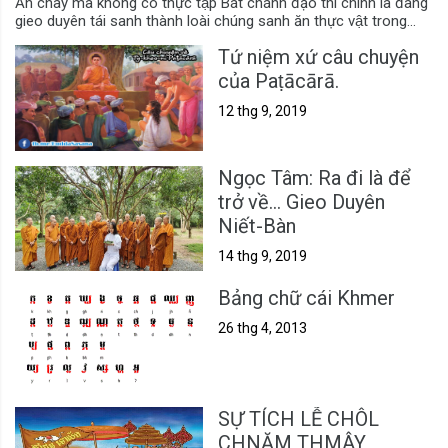
Ăn chay mà không có thực tập Bát chánh đạo thì chính là đang
gieo duyên tái sanh thành loài chúng sanh ăn thực vật trong...
Tứ niệm xứ câu chuyện
của Paṭācārā.
12 thg 9, 2019
Ngọc Tâm: Ra đi là để
trở về... Gieo Duyên
Niết-Bàn
14 thg 9, 2019
Bảng chữ cái Khmer
26 thg 4, 2013
SỰ TÍCH LỄ CHÔL
CHNĂM THMÂY