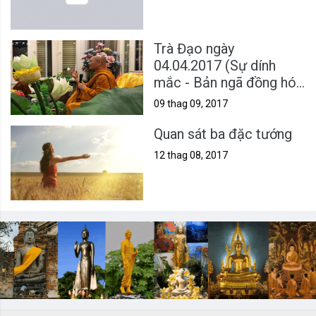
Trà Đạo ngày
04.04.2017 (Sự dính
mắc - Bản ngã đồng hóa
Tướng Biết)
09 thag 09, 2017
Quan sát ba đặc tướng
12 thag 08, 2017