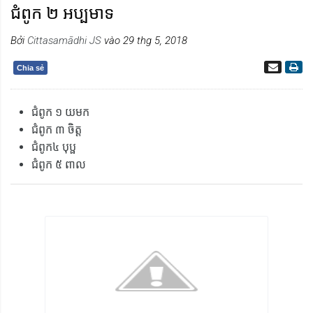
ជំពូក ២ អប្បមាទ
Bởi
Cittasamādhi JS
vào 29 thg 5, 2018
Chia sẻ
ជំពូក ១ យមក
ជំពូក ៣ ចិត្ត
ជំពូក៤ បុប្ផ
ជំពូក ៥ ពាល