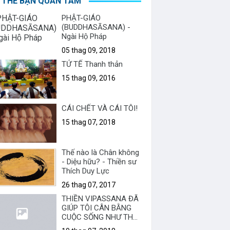
 THỂ BẠN QUAN TÂM
PHẬT-GIÁO
(BUDDHASĀSANA) -
Ngài Hộ Pháp
05 thag 09, 2018
TỬ TẾ Thanh thản
15 thag 09, 2016
CÁI CHẾT VÀ CÁI TÔI!
15 thag 07, 2018
Thế nào là Chân không
- Diệu hữu? - Thiền sư
Thích Duy Lực
26 thag 07, 2017
THIỀN VIPASSANA ĐÃ
GIÚP TÔI CÂN BẰNG
CUỘC SỐNG NHƯ THẾ
NÀO?