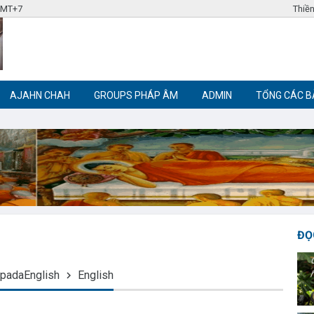
 GMT+7
Thiền
AJAHN CHAH
GROUPS PHÁP ÂM
ADMIN
TỔNG CÁC B
Label tag 3
Label tag 4
Trích đoạn Phật giáo
Thiền Phật giáo
ĐỌ
adaEnglish
English