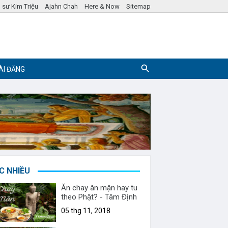
 sư Kim Triệu
Ajahn Chah
Here & Now
Sitemap
ÀI ĐĂNG
Pháp ngữ
Hỏi đáp Phật Pháp
C NHIỀU
Ăn chay ăn mặn hay tu
theo Phật? - Tâm Định
05 thg 11, 2018