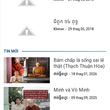
ជំពូក ១៤ ពុទ្ធ
Khmer
29 thag 05, 2018
TIN MỚI
Bám chấp là sống sai lẽ
thật (Thạch Thuận Hòa)
ថាច់ធ្វឹនហ្វា
18 thag 01, 2026
Minh và Vô Minh
ថាច់ធ្វឹនហ្វា
09 thag 09, 2025