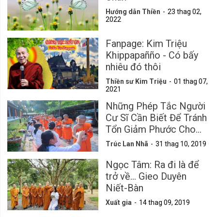
Hướng dẫn Thiền
23 thag 02,
2022
Fanpage: Kim Triệu
Khippapañño - Có bấy
nhiêu đó thôi
Thiền sư Kim Triệu
01 thag 07,
2021
Những Phép Tắc Người
Cư Sĩ Cần Biết Để Tránh
Tổn Giảm Phước Cho
Mình
Trúc Lan Nhã
31 thag 10, 2019
Ngọc Tâm: Ra đi là để
trở về... Gieo Duyên
Niết-Bàn
Xuất gia
14 thag 09, 2019