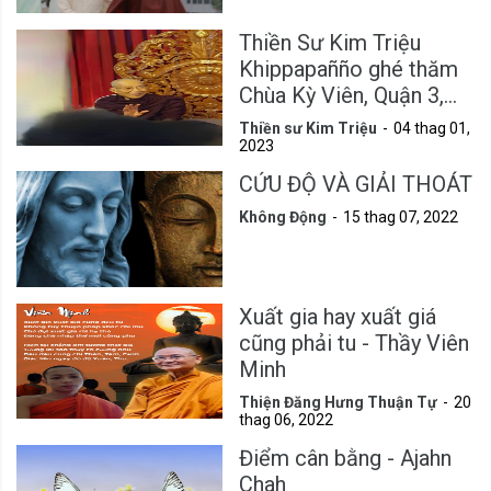
Thiền Sư Kim Triệu
Khippapañño ghé thăm
Chùa Kỳ Viên, Quận 3,
Tp.HCM
Thiền sư Kim Triệu
04 thag 01,
2023
CỨU ĐỘ VÀ GIẢI THOÁT
Không Động
15 thag 07, 2022
Xuất gia hay xuất giá
cũng phải tu - Thầy Viên
Minh
Thiện Đăng Hưng Thuận Tự
20
thag 06, 2022
Điểm cân bằng - Ajahn
Chah