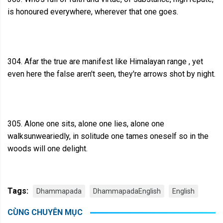
is honoured everywhere, wherever that one goes.
304. Afar the true are manifest like Himalayan range , yet
even here the false aren't seen, they're arrows shot by night.
305. Alone one sits, alone one lies, alone one
walksunweariedly, in solitude one tames oneself so in the
woods will one delight.
Tags:
Dhammapada
DhammapadaEnglish
English
CÙNG CHUYÊN MỤC