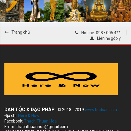
Trang chủ
Hotline: 0987 005 4**
Liên hệ góp ý
DÂN TỘC & ĐẠO PHÁP
© 2018 - 2019
www.budsas.asia
Địa chỉ:
Here & Now
Facebook:
Thạch Thuận Hòa
Email: thachthuanhoa@gmail.com