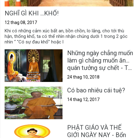
NGHĨ GÌ KHI ...KHỔ!
12 thag 08, 2017
Khi có những cảm xúc bất an, bồn chồn, lo lắng, cho tới thù
hận, thống khổ, ta có thể nhìn nhận chúng dưới 1 trong 2 góc
nhìn “ "Có sự đau khổ” hoặc l
Những ngày chẳng muốn
làm gì chẳng muốn ăn...
quán tưởng sự chết - Tu
nữ Tịnh Tín
24 thag 10, 2018
Có bao nhiêu cái tuệ?
14 thag 12, 2017
PHẬT GIÁO VÀ THẾ
GIỚI NGÀY NAY - Bổn