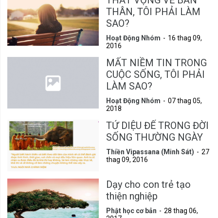
THẤT VỌNG VỀ BẢN
THÂN, TÔI PHẢI LÀM
SAO?
Hoạt Động Nhóm
16 thag 09,
2016
MẤT NIỀM TIN TRONG
CUỘC SỐNG, TÔI PHẢI
LÀM SAO?
Hoạt Động Nhóm
07 thag 05,
2018
TỨ DIỆU ĐẾ TRONG ĐỜI
SỐNG THƯỜNG NGÀY
Thiền Vipassana (Minh Sát)
27
thag 09, 2016
Dạy cho con trẻ tạo
thiện nghiệp
Phật học cơ bản
28 thag 06,