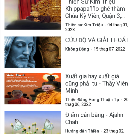
Thiền Sư Kim Triệu
Khippapañño ghé thăm
Chùa Kỳ Viên, Quận 3,
Tp.HCM
Thiền sư Kim Triệu
04 thag 01,
2023
CỨU ĐỘ VÀ GIẢI THOÁT
Không Động
15 thag 07, 2022
Xuất gia hay xuất giá
cũng phải tu - Thầy Viên
Minh
Thiện Đăng Hưng Thuận Tự
20
thag 06, 2022
Điểm cân bằng - Ajahn
Chah
Hướng dẫn Thiền
23 thag 02,