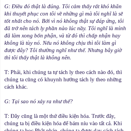
G: Ðiều đó thật là đúng. Tôi cảm thấy rất khó khăn
khi thuyết phục con tôi về những gì mà tôi nghĩ là sẽ
tốt nhất cho nó. Bởi vì nó không thật sự đáp ứng, tôi
đã trở nên tách ly phần nào lúc nầy. Tôi nghĩ là mình
đã làm xong bổn phận, và từ đó thì chấp nhận hay
không là tùy nó. Nếu nó không chịu thì tôi làm gì
được đây? Tôi thường nghĩ như thế. Nhưng bây giờ
thì tôi thấy thật là không nên.
T: Phải, khi chúng ta tự tách ly theo cách nào đó, thì
chúng ta cũng có khuynh hướng tách ly theo những
cách khác.
G: Tại sao nó xảy ra như thế?
T: Ðây cũng là một thứ điều kiện hóa. Trước đây,
chúng ta bị điều kiện hóa để bám níu vào tất cả. Khi
chúng ta học Phật pháp, chúng ta được dạy cách tách