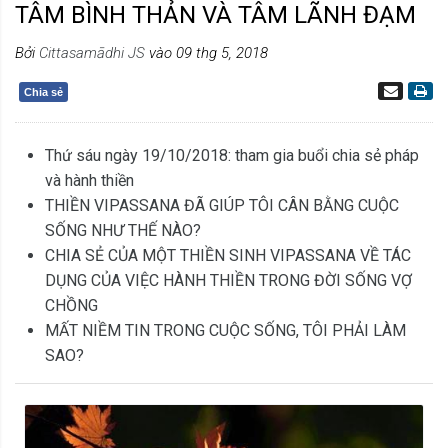
TÂM BÌNH THẢN VÀ TÂM LÃNH ĐẠM
Bởi
Cittasamādhi JS
vào 09 thg 5, 2018
Chia sẻ
Thứ sáu ngày 19/10/2018: tham gia buổi chia sẻ pháp
và hành thiền
THIỀN VIPASSANA ĐÃ GIÚP TÔI CÂN BẰNG CUỘC
SỐNG NHƯ THẾ NÀO?
CHIA SẺ CỦA MỘT THIỀN SINH VIPASSANA VỀ TÁC
DỤNG CỦA VIỆC HÀNH THIỀN TRONG ĐỜI SỐNG VỢ
CHỒNG
MẤT NIỀM TIN TRONG CUỘC SỐNG, TÔI PHẢI LÀM
SAO?