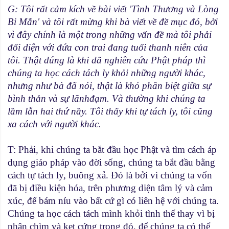
G: Tôi rất cảm kích về bài viết 'Tình Thương và Lòng
Bi Mẫn' và tôi rất mừng khi bà viết về đề mục đó, bởi
vì đây chính là một trong những vấn đề mà tôi phải
đối diện với đứa con trai đang tuổi thanh niên của
tôi. Thật đúng là khi đã nghiên cứu Phật pháp thì
chúng ta học cách tách ly khỏi những người khác,
nhưng như bà đã nói, thật là khó phân biệt giữa sự
bình thản và sự lãnhđạm. Và thường khi chúng ta
lầm lẫn hai thứ nầy. Tôi thấy khi tự tách ly, tôi cũng
xa cách với người khác.
T: Phải, khi chúng ta bắt đầu học Phật và tìm cách áp
dụng giáo pháp vào đời sống, chúng ta bắt đầu bằng
cách tự tách ly, buông xả. Ðó là bởi vì chúng ta vốn
đã bị điều kiện hóa, trên phương diện tâm lý và cảm
xúc, để bám níu vào bất cứ gì có liên hệ với chúng ta.
Chúng ta học cách tách mình khỏi tình thế thay vì bị
nhận chìm và kẹt cứng trong đó, để chúng ta có thể