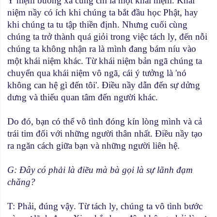
Ý niệm buông xả cũng chỉ là một khái niệm. Khái
niệm nầy có ích khi chúng ta bắt đầu học Phật, hay
khi chúng ta tu tập thiền định. Nhưng cuối cùng
chúng ta trở thành quá giỏi trong việc tách ly, đến nỗi
chúng ta không nhận ra là mình đang bám níu vào
một khái niệm khác. Từ khái niệm bản ngã chúng ta
chuyển qua khái niệm vô ngã, cái ý tưởng là 'nó
không can hệ gì đến tôi'. Ðiều nầy dẫn đến sự dửng
dưng và thiếu quan tâm đến người khác.
Do đó, bạn có thể vô tình đóng kín lòng mình và cả
trái tim đối với những người thân nhất. Ðiều nầy tạo
ra ngăn cách giữa bạn và những người liên hệ.
G: Ðây có phải là điều mà bà gọi là sự lãnh đạm
chăng?
T: Phải, đúng vậy. Từ tách ly, chúng ta vô tình bước