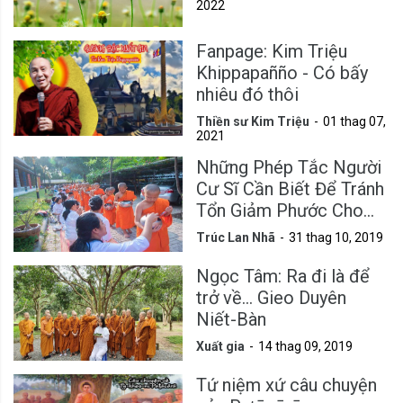
2022
Fanpage: Kim Triệu
Khippapañño - Có bấy
nhiêu đó thôi
Thiền sư Kim Triệu
01 thag 07,
2021
Những Phép Tắc Người
Cư Sĩ Cần Biết Để Tránh
Tổn Giảm Phước Cho
Mình
Trúc Lan Nhã
31 thag 10, 2019
Ngọc Tâm: Ra đi là để
trở về... Gieo Duyên
Niết-Bàn
Xuất gia
14 thag 09, 2019
Tứ niệm xứ câu chuyện