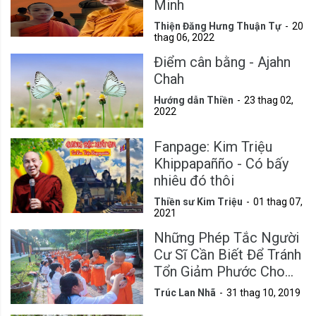
Minh
Thiện Đăng Hưng Thuận Tự
20
thag 06, 2022
Điểm cân bằng - Ajahn
Chah
Hướng dẫn Thiền
23 thag 02,
2022
Fanpage: Kim Triệu
Khippapañño - Có bấy
nhiêu đó thôi
Thiền sư Kim Triệu
01 thag 07,
2021
Những Phép Tắc Người
Cư Sĩ Cần Biết Để Tránh
Tổn Giảm Phước Cho
Mình
Trúc Lan Nhã
31 thag 10, 2019