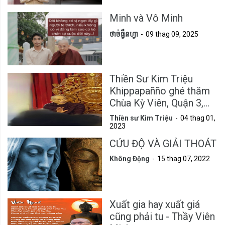
Minh và Vô Minh
ថាច់ធ្វឹនហ្វា
09 thag 09, 2025
Thiền Sư Kim Triệu
Khippapañño ghé thăm
Chùa Kỳ Viên, Quận 3,
Tp.HCM
Thiền sư Kim Triệu
04 thag 01,
2023
CỨU ĐỘ VÀ GIẢI THOÁT
Không Động
15 thag 07, 2022
Xuất gia hay xuất giá
cũng phải tu - Thầy Viên