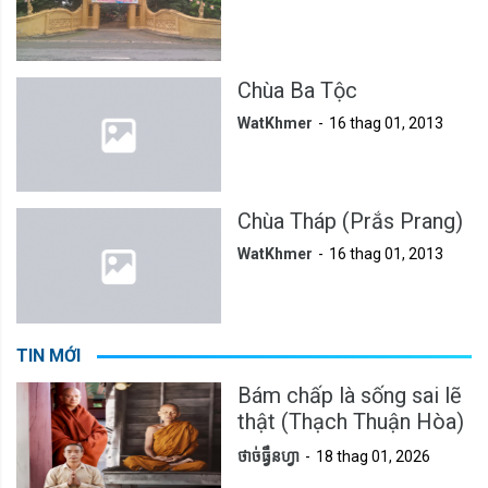
Chùa Ba Tộc
WatKhmer
16 thag 01, 2013
Chùa Tháp (Prắs Prang)
WatKhmer
16 thag 01, 2013
TIN MỚI
Bám chấp là sống sai lẽ
thật (Thạch Thuận Hòa)
ថាច់ធ្វឹនហ្វា
18 thag 01, 2026