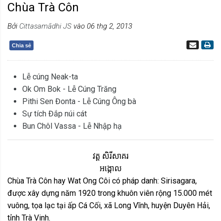
Chùa Trà Côn
Bởi
Cittasamādhi JS
vào 06 thg 2, 2013
Chia sẻ
Lễ cúng Neak-ta
Ok Om Bok - Lễ Cúng Trăng
Pithi Sen Đonta - Lễ Cúng Ông bà
Sự tích Đắp núi cát
Bun Chôl Vassa - Lễ Nhập hạ
វត្ត សិរីសាគរ
អង្កោល
Chùa Trà Côn hay Wat Ong Côi có pháp danh: Sirisagara,
được xây dựng năm 1920 trong khuôn viên rộng 15.000 mét
vuông, tọa lạc tại ấp Cá Cối, xã Long Vĩnh, huyện Duyên Hải,
tỉnh Trà Vinh.