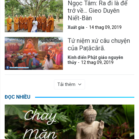
Ngọc Tâm: Ra đi là để
trở về... Gieo Duyên
Niết-Bàn
Xuất gia
14 thag 09, 2019
Tứ niệm xứ câu chuyện
của Paṭācārā.
Kinh điển Phật giáo nguyên
thủy
12 thag 09, 2019
Tải thêm
ĐỌC NHIỀU