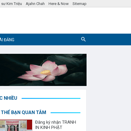
 sư Kim Triệu
Ajahn Chah
Here & Now
Sitemap
ÀI ĐĂNG
Pháp ngữ
Hỏi đáp Phật Pháp
C NHIỀU
 THỂ BẠN QUAN TÂM
Đăng ký nhận TRANH
IN KINH PHẬT