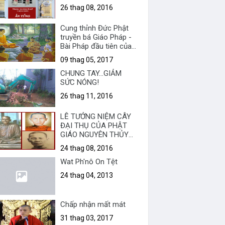
26 thag 08, 2016
Cung thỉnh Đức Phật
truyền bá Giáo Pháp -
Bài Pháp đầu tiên của
Phật
09 thag 05, 2017
CHUNG TAY...GIẢM
SỨC NÓNG!
26 thag 11, 2016
LỄ TƯỞNG NIỆM CÂY
ĐẠI THỤ CỦA PHẬT
GIÁO NGUYÊN THỦY
VIỆT NAM.
24 thag 08, 2016
Wat Ph'nô On Tệt
24 thag 04, 2013
Chấp nhận mất mát
31 thag 03, 2017