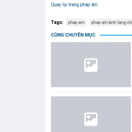
Quay lại trang pháp âm
Tags:
phap am
phap am kinh tang chi
CÙNG CHUYÊN MỤC