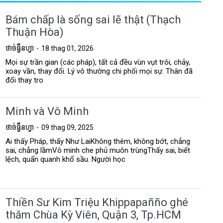
Bám chấp là sống sai lẽ thật (Thạch
Thuận Hòa)
ថាច់ធ្វឹនហ្វា
18 thag 01, 2026
Mọi sự trần gian (các pháp), tất cả đều vùn vụt trôi, chảy,
xoay vần, thay đổi. Lý vô thường chi phối mọi sự. Thân đã
đổi thay tro
Minh và Vô Minh
ថាច់ធ្វឹនហ្វា
09 thag 09, 2025
Ai thấy Pháp, thấy Như LaiKhông thêm, không bớt, chẳng
sai, chẳng lầmVô minh che phủ muôn trùngThấy sai, biết
lệch, quẩn quanh khổ sầu. Người học
Thiền Sư Kim Triệu Khippapañño ghé
thăm Chùa Kỳ Viên, Quận 3, Tp.HCM