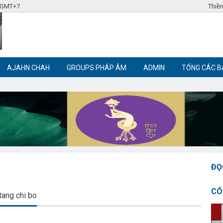
8 GMT+7
Thiền
AJAHN CHAH
GROUPS PHÁP ÂM
ADMIN
TỔNG CÁC B
Label tag 3
Label tag 4
Trích đoạn Phật giáo
Thiền Phật giáo
ĐỌ
CÓ
tang chi bo