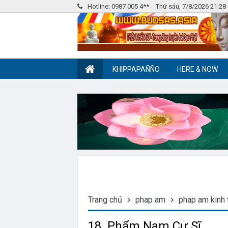
Hotline: 0987 005 4**
Thứ sáu, 7/8/2026 21:2
KHIPPAPAÑÑO
HERE & NOW
Nhóm Pháp Âm
Label tag 2
Trang chủ
phap am
phap am kinh 
18. Phẩm Nam Cư Sĩ