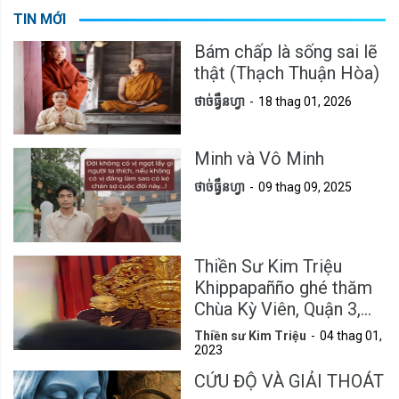
TIN MỚI
Bám chấp là sống sai lẽ
thật (Thạch Thuận Hòa)
ថាច់ធ្វឹនហ្វា
18 thag 01, 2026
Minh và Vô Minh
ថាច់ធ្វឹនហ្វា
09 thag 09, 2025
Thiền Sư Kim Triệu
Khippapañño ghé thăm
Chùa Kỳ Viên, Quận 3,
Tp.HCM
Thiền sư Kim Triệu
04 thag 01,
2023
CỨU ĐỘ VÀ GIẢI THOÁT