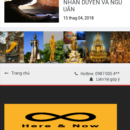
NHÂN DUYÊN VÀ NGŨ
UẨN
15 thag 04, 2018
Trang chủ
Hotline: 0987 005 4**
Liên hệ góp ý