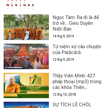
Ngọc Tâm: Ra đi là để
trở về... Gieo Duyên
Niết-Bàn
14 thg 9, 2019
Tứ niệm xứ câu chuyện
của Paṭācārā.
12 thg 9, 2019
Thầy Viên Minh: 427
pháp thoại (mp3) trong
các khóa Thiền
Vipassanā & Sách nói
12 thg 10, 2018
SỰ TÍCH LỄ CHÔL