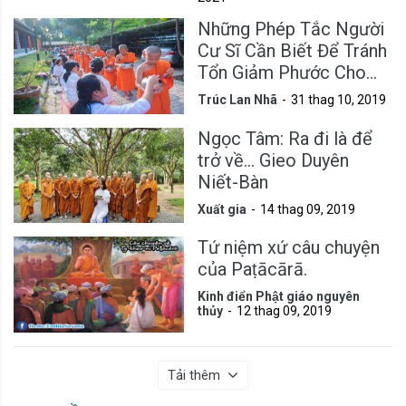
Những Phép Tắc Người
Cư Sĩ Cần Biết Để Tránh
Tổn Giảm Phước Cho
Mình
Trúc Lan Nhã
31 thag 10, 2019
Ngọc Tâm: Ra đi là để
trở về... Gieo Duyên
Niết-Bàn
Xuất gia
14 thag 09, 2019
Tứ niệm xứ câu chuyện
của Paṭācārā.
Kinh điển Phật giáo nguyên
thủy
12 thag 09, 2019
Tải thêm