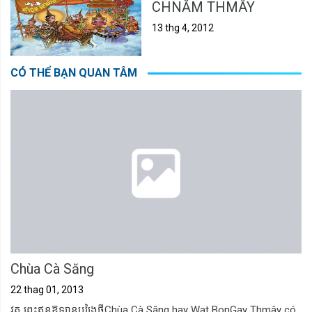
CHNĂM THMÂY
13 thg 4, 2012
CÓ THỂ BẠN QUAN TÂM
Chùa Cà Săng
22 thag 01, 2013
វត្ត ព្រះឥន្ទឱទ្យានបង្រៃថ្មីChùa Cà Săng hay Wat BonGay Thmây có