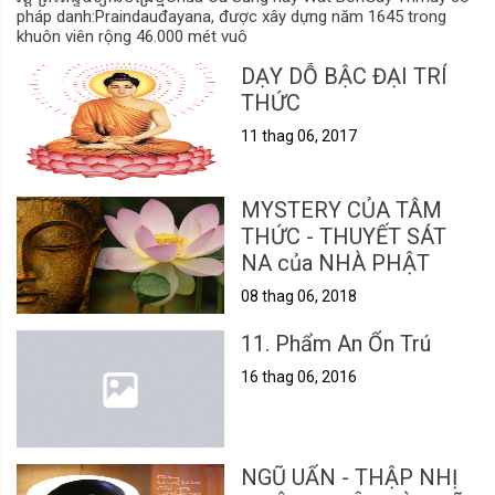
pháp danh:Praindauđayana, được xây dựng năm 1645 trong
khuôn viên rộng 46.000 mét vuô
DẠY DỖ BẬC ĐẠI TRÍ
THỨC
11 thag 06, 2017
MYSTERY CỦA TÂM
THỨC - THUYẾT SÁT
NA của NHÀ PHẬT
08 thag 06, 2018
11. Phẩm An Ổn Trú
16 thag 06, 2016
NGŨ UẨN - THẬP NHỊ