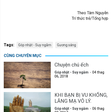
Theo Tâm Nguyễn
Trí thức trẻ/Tổng hợp
Tags:
Góp nhặt - Suy ngẫm
Gương sáng
CÙNG CHUYÊN MỤC
Chuyện chú ếch
Góp nhặt - Suy ngẫm
04 thag
06, 2018
KHI BẠN BỊ VU KHỐNG,
LĂNG MẠ VÔ LÝ.
Góp nhặt - Suy ngẫm
06 thag