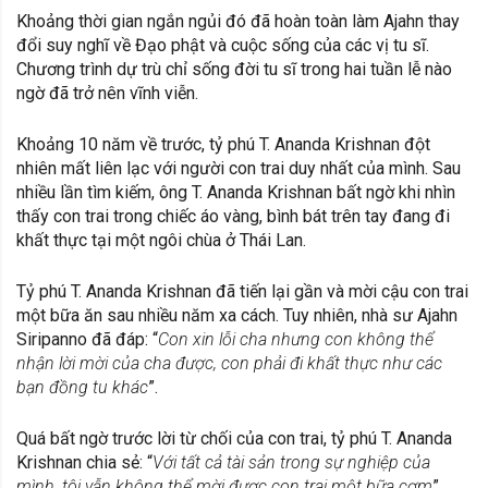
Khoảng thời gian ngắn ngủi đó đã hoàn toàn làm Ajahn thay
đổi suy nghĩ về Đạo phật và cuộc sống của các vị tu sĩ.
Chương trình dự trù chỉ sống đời tu sĩ trong hai tuần lễ nào
ngờ đã trở nên vĩnh viễn.
Khoảng 10 năm về trước, tỷ phú T. Ananda Krishnan đột
nhiên mất liên lạc với người con trai duy nhất của mình. Sau
nhiều lần tìm kiếm, ông T. Ananda Krishnan bất ngờ khi nhìn
thấy con trai trong chiếc áo vàng, bình bát trên tay đang đi
khất thực tại một ngôi chùa ở Thái Lan.
Tỷ phú T. Ananda Krishnan đã tiến lại gần và mời cậu con trai
một bữa ăn sau nhiều năm xa cách. Tuy nhiên, nhà sư Ajahn
Siripanno đã đáp: “
Con xin lỗi cha nhưng con không thể
nhận lời mời của cha được, con phải đi khất thực như các
bạn đồng tu khác
”.
Quá bất ngờ trước lời từ chối của con trai, tỷ phú T. Ananda
Krishnan chia sẻ: “
Với tất cả tài sản trong sự nghiệp của
mình, tôi vẫn không thể mời được con trai một bữa cơm
”.