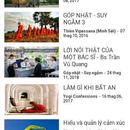
08, 2017
GÓP NHẶT - SUY
NGẪM 3
Thiền Vipassana (Minh Sát)
07
thag 10, 2016
LỜI NÓI THẬT CỦA
MỘT BÁC SĨ - Bs Trần
Vũ Quang
Góp nhặt - Suy ngẫm
24 thag
11, 2018
LÀM GÌ KHI BẤT AN
Yogi Confessions
16 thag 06,
2017
Hiểu và quản lý cảm xúc