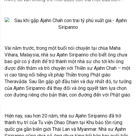
Vài năm trước, trong một buổi nói chuyện tại chùa Maha
Vihara, Malaysia, nhà sư Ajahn Siripanno cho biết ông chưa
bao giờ có ý định để trở thành một nhà sư cho tới khi ông
được đến thăm và trò chuyện với Thiền sư Ajahn Chah – một
vị cao tăng nổi tiếng về pháp Thiền trong Phật giáo
Theravāda. Sau lần gặp gỡ đầu tiên và duy nhất đó, tư tưởng
của Ajahn Siripanno đã thay đổi và ông quyết tâm lựa chọn
con đường riêng cho bản thân, con đường đến với Phật giáo.
Hiện nay, sau hơn 20 năm, nhà sư Ajahn Siripanno đã trở
thành trụ trì của Tu viện Dhao Dham tại Khu bảo tồn rừng
quốc gia gần biên giới Thái Lan và Myanmar. Nhà sư Ajahn
Siripanno cũng chia sẻ, ông chưa từng hối hận hay nuối tiếc