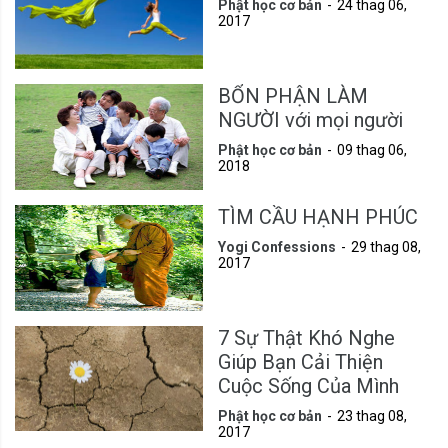
Phật học cơ bản
24 thag 06,
2017
BỔN PHẬN LÀM
NGƯỜI với mọi người
Phật học cơ bản
09 thag 06,
2018
TÌM CẦU HẠNH PHÚC
Yogi Confessions
29 thag 08,
2017
7 Sự Thật Khó Nghe
Giúp Bạn Cải Thiện
Cuộc Sống Của Mình
Phật học cơ bản
23 thag 08,
2017