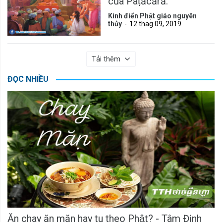
của Paṭācārā.
Kinh điển Phật giáo nguyên
thủy
12 thag 09, 2019
Tải thêm
ĐỌC NHIỀU
Ăn chay ăn mặn hay tu theo Phật? - Tâm Định