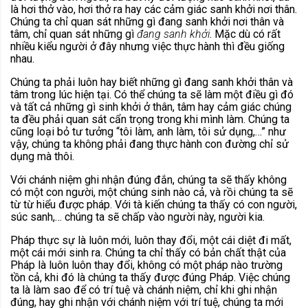
là hơi thở vào, hơi thở ra hay các cảm giác sanh khởi nơi thân.
Chúng ta chỉ quan sát những gì đang sanh khởi nơi thân và
tâm, chỉ quan sát những gì
đang sanh khởi
. Mặc dù có rất
nhiều kiểu người ở đây nhưng việc thực hành thì đều giống
nhau.
Chúng ta phải luôn hay biết những gì đang sanh khởi thân và
tâm trong lúc hiện tại. Có thể chúng ta sẽ làm một điều gì đó
và tất cả những gì sinh khởi ở thân, tâm hay cảm giác chúng
ta đều phải quan sát cẩn trọng trong khi mình làm. Chúng ta
cũng loại bỏ tư tưởng “tôi làm, anh làm, tôi sử dụng,…” như
vậy, chúng ta không phải đang thực hành con đường chỉ sử
dụng mà thôi.
Với chánh niệm ghi nhận đúng đắn, chúng ta sẽ thấy không
có một con người, một chúng sinh nào cả, và rồi chúng ta sẽ
từ từ hiểu được pháp. Với tà kiến chúng ta thấy có con người,
súc sanh,… chúng ta sẽ chấp vào người này, người kia.
Pháp thực sự là luôn mới, luôn thay đổi, một cái diệt đi mất,
một cái mới sinh ra. Chúng ta chỉ thấy có bản chất thật của
Pháp là luôn luôn thay đổi, không có một pháp nào trường
tồn cả, khi đó là chúng ta thấy được đúng Pháp. Việc chúng
ta là làm sao để có trí tuệ và chánh niệm, chỉ khi ghi nhận
đúng, hay ghi nhận với chánh niệm với trí tuệ, chúng ta mới