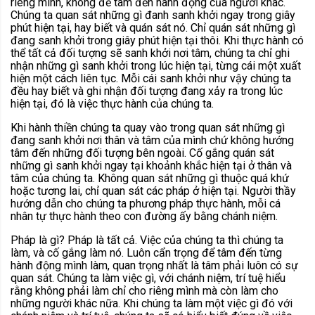
riêng mình, không để tâm đến hành động của người khác.
Chúng ta quan sát những gì đanh sanh khởi ngay trong giây
phút hiện tại, hay biết và quán sát nó. Chỉ quán sát những gì
đang sanh khởi trong giây phút hiện tại thôi. Khi thực hành có
thể tất cả đối tượng sẽ sanh khởi nơi tâm, chúng ta chỉ ghi
nhận những gì sanh khởi trong lúc hiện tại, từng cái một xuất
hiện một cách liên tục. Mỗi cái sanh khởi như vậy chúng ta
đều hay biết và ghi nhận đối tượng đang xảy ra trong lúc
hiện tại, đó là việc thực hành của chúng ta.
Khi hành thiền chúng ta quay vào trong quan sát những gì
đang sanh khởi nơi thân và tâm của mình chứ không hướng
tâm đến những đối tượng bên ngoài. Cố gắng quán sát
những gì sanh khởi ngay tại khoảnh khắc hiện tại ở thân và
tâm của chúng ta. Không quan sát những gì thuộc quá khứ
hoặc tương lai, chỉ quan sát các pháp ở hiện tại. Người thầy
hướng dẫn cho chúng ta phương pháp thực hành, mỗi cá
nhân tự thực hành theo con đường ấy bằng chánh niệm.
Pháp là gì? Pháp là tất cả. Việc của chúng ta thì chúng ta
làm, và cố gắng làm nó. Luôn cẩn trọng để tâm đến từng
hành động mình làm, quan trọng nhất là tâm phải luôn có sự
quan sát. Chúng ta làm việc gì, với chánh niệm, trí tuệ hiểu
rằng không phải làm chỉ cho riêng mình mà còn làm cho
những người khác nữa. Khi chúng ta làm một việc gì đó với