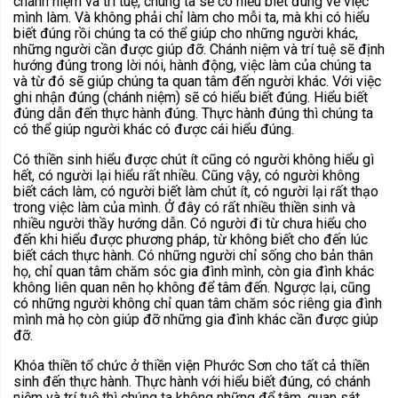
chánh niệm và trí tuệ, chúng ta sẽ có hiểu biết đúng về việc
mình làm. Và không phải chỉ làm cho mỗi ta, mà khi có hiểu
biết đúng rồi chúng ta có thể giúp cho những người khác,
những người cần được giúp đỡ. Chánh niệm và trí tuệ sẽ định
hướng đúng trong lời nói, hành động, việc làm của chúng ta
và từ đó sẽ giúp chúng ta quan tâm đến người khác. Với việc
ghi nhận đúng (chánh niệm) sẽ có hiểu biết đúng. Hiểu biết
đúng dẫn đến thực hành đúng. Thực hành đúng thì chúng ta
có thể giúp người khác có được cái hiểu đúng.
Có thiền sinh hiểu được chút ít cũng có người không hiểu gì
hết, có người lại hiểu rất nhiều. Cũng vậy, có người không
biết cách làm, có người biết làm chút ít, có người lại rất thạo
trong việc làm của mình. Ở đây có rất nhiều thiền sinh và
nhiều người thầy hướng dẫn. Có người đi từ chưa hiểu cho
đến khi hiểu được phương pháp, từ không biết cho đến lúc
biết cách thực hành. Có những người chỉ sống cho bản thân
họ, chỉ quan tâm chăm sóc gia đình mình, còn gia đình khác
không liên quan nên họ không để tâm đến. Ngược lại, cũng
có những người không chỉ quan tâm chăm sóc riêng gia đình
mình mà họ còn giúp đỡ những gia đình khác cần được giúp
đỡ.
Khóa thiền tổ chức ở thiền viện Phước Sơn cho tất cả thiền
sinh đến thực hành. Thực hành với hiểu biết đúng, có chánh
niệm và trí tuệ thì chúng ta không những để tâm, quan sát