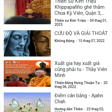
Thiền Sư Kim Triệu
Khippapañño ghé thăm
Chùa Kỳ Viên, Quận 3,
Tp.HCM
Thiền sư Kim Triệu
04 thag 01,
2023
CỨU ĐỘ VÀ GIẢI THOÁT
Không Động
15 thag 07, 2022
Xuất gia hay xuất giá
cũng phải tu - Thầy Viên
Minh
Thiện Đăng Hưng Thuận Tự
20
thag 06, 2022
Điểm cân bằng - Ajahn
Chah
Hướng dẫn Thiền
23 thag 02,