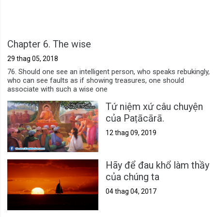
Chapter 6. The wise
29 thag 05, 2018
76. Should one see an intelligent person, who speaks rebukingly,
who can see faults as if showing treasures, one should
associate with such a wise one
Tứ niệm xứ câu chuyện
của Paṭācārā.
12 thag 09, 2019
Hãy để đau khổ làm thầy
của chúng ta
04 thag 04, 2017