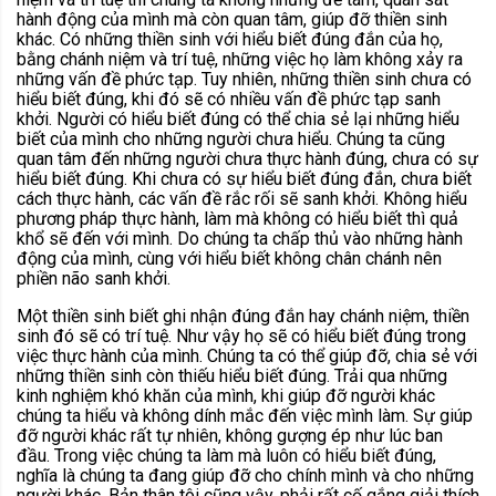
hành động của mình mà còn quan tâm, giúp đỡ thiền sinh
khác. Có những thiền sinh với hiểu biết đúng đắn của họ,
bằng chánh niệm và trí tuệ, những việc họ làm không xảy ra
những vấn đề phức tạp. Tuy nhiên, những thiền sinh chưa có
hiểu biết đúng, khi đó sẽ có nhiều vấn đề phức tạp sanh
khởi. Người có hiểu biết đúng có thể chia sẻ lại những hiểu
biết của mình cho những người chưa hiểu. Chúng ta cũng
quan tâm đến những người chưa thực hành đúng, chưa có sự
hiểu biết đúng. Khi chưa có sự hiểu biết đúng đắn, chưa biết
cách thực hành, các vấn đề rắc rối sẽ sanh khởi. Không hiểu
phương pháp thực hành, làm mà không có hiểu biết thì quả
khổ sẽ đến với mình. Do chúng ta chấp thủ vào những hành
động của mình, cùng với hiểu biết không chân chánh nên
phiền não sanh khởi.
Một thiền sinh biết ghi nhận đúng đắn hay chánh niệm, thiền
sinh đó sẽ có trí tuệ. Như vậy họ sẽ có hiểu biết đúng trong
việc thực hành của mình. Chúng ta có thể giúp đỡ, chia sẻ với
những thiền sinh còn thiếu hiểu biết đúng. Trải qua những
kinh nghiệm khó khăn của mình, khi giúp đỡ người khác
chúng ta hiểu và không dính mắc đến việc mình làm. Sự giúp
đỡ người khác rất tự nhiên, không gượng ép như lúc ban
đầu. Trong việc chúng ta làm mà luôn có hiểu biết đúng,
nghĩa là chúng ta đang giúp đỡ cho chính mình và cho những
người khác. Bản thân tôi cũng vậy, phải rất cố gắng giải thích