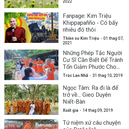
2022
Fanpage: Kim Triệu
Khippapañño - Có bấy
nhiêu đó thôi
Thiền sư Kim Triệu
01 thag 07,
2021
Những Phép Tắc Người
Cư Sĩ Cần Biết Để Tránh
Tổn Giảm Phước Cho
Mình
Trúc Lan Nhã
31 thag 10, 2019
Ngọc Tâm: Ra đi là để
trở về... Gieo Duyên
Niết-Bàn
Xuất gia
14 thag 09, 2019
Tứ niệm xứ câu chuyện