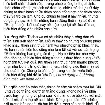
hiểu biết chân chánh về phương pháp chúng ta thực hành,
chắc chắn việc thực hành sẽ đem lại nhiều thành tựu. Ở đây
chúng ta thực hành nhiều thiện pháp, tổng hợp các thiện pháp
thầy và trò đã làm. Cho dù chúng ta biết ít hay nhiều, nhưng
cố gắng thực hành thì những hành động thiện này sẽ đưa
đến quả thiện. Kết quả này nếu tập hợp lại sẽ đưa đến sự
hiểu biết đúng đắn nhiều hơn nữa.
Ở trường thiền Thabarwa có rất nhiều thầy hướng dẫn và
thiền sinh đến hành thiền. Mỗi vị thầy có những phương pháp
khác nhau, thiền sinh thực hành với phương pháp khác nhau.
Họ hành thiền liên tục cũng như làm tất cả với sự cẩn trọng,
để tâm, không bao giờ gián đoạn. Họ cứ tiếp tục như vậy,
dần dần họ có hiểu biết đúng trong sự thực hành đúng và rồi
họ thành tựu kết quả. Khi thiền sinh thực hành những phước
thiện như bố thí, trì giới, hành thiền… những việc thiện này sẽ
cho quả thiện. Chúng ta cần thận trọng khi làm việc thiện,
hiểu biết đúng khi đó là
“chỉ làm, chỉ sử dụng thôi, không
dính mắc vào hành động”
.
Thư giãn cơ bắp toàn thân, thư giãn tâm và nhắm mắt lại. Giữ
lưng và cổ thẳng, giữ thân thẳng đứng, không ngả về phía
trước hay nghiêng về phía sau. Khi thân dưới tiếp xúc với mặt
bên dưới, cảm thọ sẽ sanh khởi. Đừng quan tâm đến những
đối tượng bên ngoài, dù bất kỳ đối tượng nào sanh khởi, dù