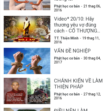
Phật học cơ bản
21 thag 06,
2016
Video* 20/10: Hãy
thương yêu vợ đúng
cách - CỐ THƯỢNG
TỌA THÍCH THIỆN
TT. Thiện Minh
19 thag 11,
MINH (1969 - 2018)
2016
VẤN ĐỀ NGHIỆP
Phật học cơ bản
30 thag 04,
2017
CHÁNH KIẾN VỀ LÀM
THIỆN PHÁP
Phật học cơ bản
27 thag 12,
2016
ĐIỀU NÊN LÀM