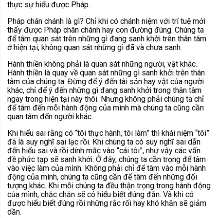
thực sự hiểu được Pháp.
Pháp chân chánh là gì? Chỉ khi có chánh niệm với trí tuệ mới
thấy được Pháp chân chánh hay con đường đúng. Chúng ta
để tâm quan sát trên những gì đang sanh khởi trên thân tâm
ở hiện tại, không quan sát những gì đã và chưa sanh.
Hành thiền không phải là quan sát những người, vật khác.
Hành thiền là quay về quan sát những gì sanh khởi trên thân
tâm của chúng ta. Đừng để ý đến tài sản hay vật của người
khác, chỉ để ý đến những gì đang sanh khởi trong thân tâm
ngay trong hiện tại này thôi. Nhưng không phải chúng ta chỉ
để tâm đến mỗi hành động của mình mà chúng ta cũng cần
quan tâm đến người khác.
Khi hiểu sai rằng có “tôi thực hành, tôi làm” thì khái niệm “tôi”
đã là suy nghĩ sai lạc rồi. Khi chúng ta có suy nghĩ sai dẫn
đến hiểu sai và rồi dính mắc vào “cái tôi”, như vậy các vấn
đề phức tạp sẽ sanh khởi. Ở đây, chúng ta cần trọng để tâm
vào việc làm của mình. Không phải chỉ để tâm vào mỗi hành
động của mình, chúng ta cũng cần để tâm đến những đối
tượng khác. Khi mỗi chúng ta đều thận trọng trong hành động
của mình, chắc chắn sẽ có hiểu biết đúng đắn. Và khi có
được hiểu biết đúng rồi những rắc rối hay khó khăn sẽ giảm
dần.