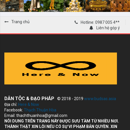
Trang chủ
Hotline: 0987 005 4**
Liên hệ góp ý
DÂN TỘC & ĐẠO PHÁP
© 2018 - 2019
www.budsas.asia
Địa chỉ:
Here & Now
Facebook:
Thạch Thuận Hòa
Email: thachthuanhoa@gmail.com
NÔI DUNG TRÊN TRANG NÀY ĐƯỢC SƯU TẦM TỪ NHIỀU NƠI.
THÀNH THẬT XIN LỖI NẾU CÓ SỰ VI PHẠM BẢN QUYỀN. XIN