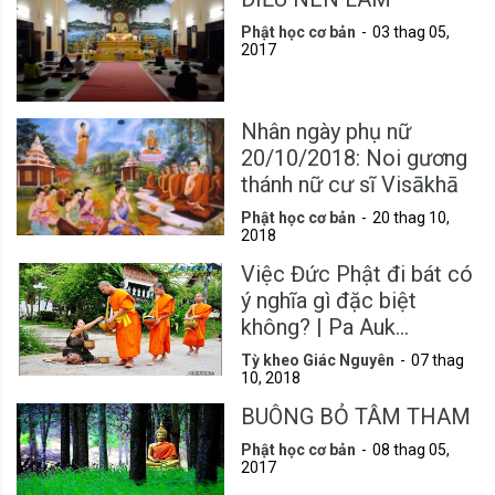
Phật học cơ bản
03 thag 05,
2017
Nhân ngày phụ nữ
20/10/2018: Noi gương
thánh nữ cư sĩ Visākhā
Phật học cơ bản
20 thag 10,
2018
Việc Đức Phật đi bát có
ý nghĩa gì đặc biệt
không? | Pa Auk
Sayadaw
Tỳ kheo Giác Nguyên
07 thag
10, 2018
BUÔNG BỎ TÂM THAM
Phật học cơ bản
08 thag 05,
2017