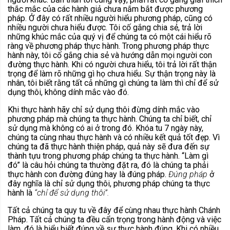
thắc mắc của các hành giả chưa nắm bắt được phương
pháp. Ở đây có rất nhiều người hiểu phương pháp, cũng có
nhiều người chưa hiểu được. Tôi cố gắng chia sẻ, trả lời
những khúc mắc của quý vị để chúng ta có một cái hiểu rõ
ràng về phương pháp thực hành. Trong phương pháp thực
hành này, tôi cố gắng chia sẻ và hướng dẫn mọi người con
đường thực hành. Khi có người chưa hiểu, tôi trả lời rất thận
trọng để làm rõ những gì họ chưa hiểu. Sự thận trọng này là
nhân, tôi biết rằng tất cả những gì chúng ta làm thì chỉ để sử
dụng thôi, không dính mắc vào đó.
Khi thực hành hãy chỉ sử dụng thôi đừng dính mắc vào
phương pháp mà chúng ta thực hành. Chúng ta chỉ biết, chỉ
sử dụng mà không có ai ở trong đó. Khóa tu 7 ngày này,
chúng ta cùng nhau thực hành và có nhiều kết quả tốt đẹp. Vì
chúng ta đã thực hành thiện pháp, quả này sẽ đưa đến sự
thành tựu trong phương pháp chúng ta thực hành. “Làm gì
đó” là câu hỏi chúng ta thường đặt ra, đó là chúng ta phải
thực hành con đường đúng hay là đúng pháp.
Đúng pháp
ở
đây nghĩa là chỉ sử dụng thôi, phương pháp chúng ta thực
hành là
“chỉ để sử dụng thôi”.
Tất cả chúng ta quy tu về đây để cùng nhau thực hành Chánh
Pháp. Tất cả chúng ta đều cẩn trọng trong hành động và việc
làm, đó là hiểu biết đúng về sự thực hành đúng. Khi có nhiều