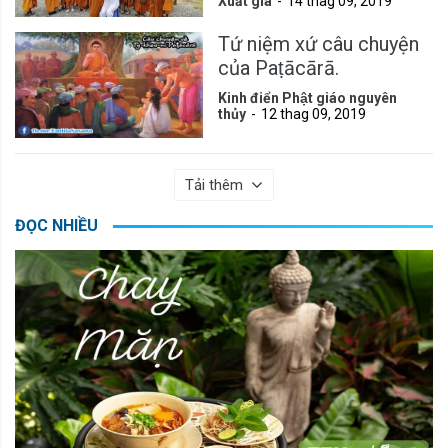
Xuất gia
14 thag 09, 2019
Tứ niệm xứ câu chuyện
của Paṭācārā.
Kinh điển Phật giáo nguyên
thủy
12 thag 09, 2019
Tải thêm
ĐỌC NHIỀU