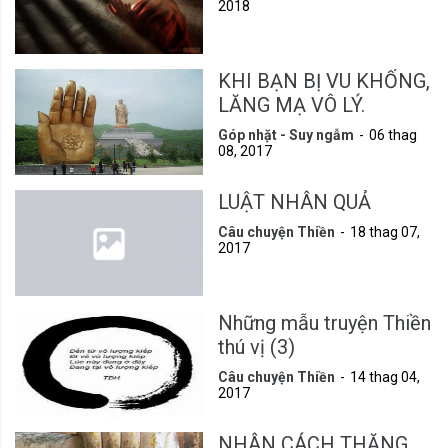
2018
KHI BẠN BỊ VU KHỐNG,
LĂNG MẠ VÔ LÝ.
Góp nhặt - Suy ngẫm
06 thag
08, 2017
LUẬT NHÂN QUẢ
Câu chuyện Thiền
18 thag 07,
2017
Những mẫu truyện Thiền
thú vị (3)
Câu chuyện Thiền
14 thag 04,
2017
NHÂN CÁCH THĂNG