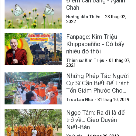
Điểm cân bằng - Ajahn
Chah
Hướng dẫn Thiền
23 thag 02,
2022
Fanpage: Kim Triệu
Khippapañño - Có bấy
nhiêu đó thôi
Thiền sư Kim Triệu
01 thag 07,
2021
Những Phép Tắc Người
Cư Sĩ Cần Biết Để Tránh
Tổn Giảm Phước Cho
Mình
Trúc Lan Nhã
31 thag 10, 2019
Ngọc Tâm: Ra đi là để
trở về... Gieo Duyên
Niết-Bàn