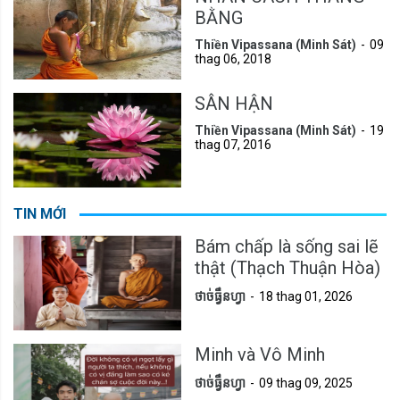
BẰNG
Thiền Vipassana (Minh Sát)
09
thag 06, 2018
SÂN HẬN
Thiền Vipassana (Minh Sát)
19
thag 07, 2016
TIN MỚI
Bám chấp là sống sai lẽ
thật (Thạch Thuận Hòa)
ថាច់ធ្វឹនហ្វា
18 thag 01, 2026
Minh và Vô Minh
ថាច់ធ្វឹនហ្វា
09 thag 09, 2025