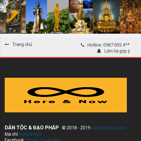
Trang chủ
Hotline: 0987 005 4**
Liên hệ góp ý
DÂN TỘC & ĐẠO PHÁP
© 2018 - 2019
www.budsas.asia
Địa chỉ:
Here & Now
Facebook:
Thạch Thuận Hòa