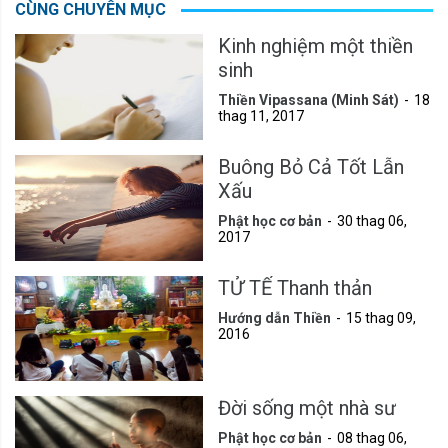
CÙNG CHUYÊN MỤC
Kinh nghiệm một thiền
sinh
Thiền Vipassana (Minh Sát)
18
thag 11, 2017
Buông Bỏ Cả Tốt Lẫn
Xấu
Phật học cơ bản
30 thag 06,
2017
TỬ TẾ Thanh thản
Hướng dẫn Thiền
15 thag 09,
2016
Đời sống một nhà sư
Phật học cơ bản
08 thag 06,