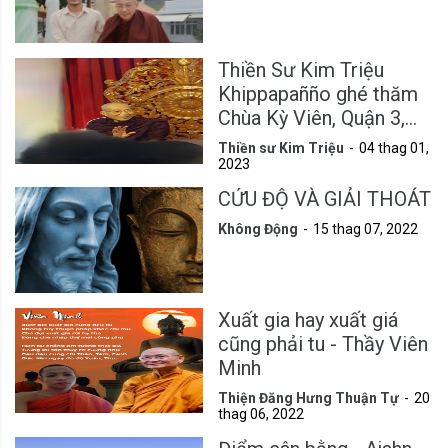
Thiền Sư Kim Triệu
Khippapañño ghé thăm
Chùa Kỳ Viên, Quận 3,
Tp.HCM
Thiền sư Kim Triệu
04 thag 01,
2023
CỨU ĐỘ VÀ GIẢI THOÁT
Không Động
15 thag 07, 2022
Xuất gia hay xuất giá
cũng phải tu - Thầy Viên
Minh
Thiện Đăng Hưng Thuận Tự
20
thag 06, 2022