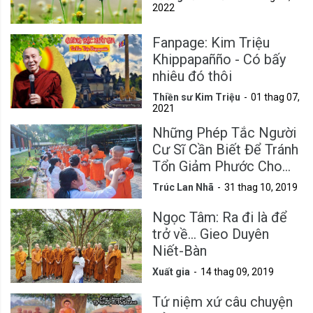
2022
Fanpage: Kim Triệu
Khippapañño - Có bấy
nhiêu đó thôi
Thiền sư Kim Triệu
01 thag 07,
2021
Những Phép Tắc Người
Cư Sĩ Cần Biết Để Tránh
Tổn Giảm Phước Cho
Mình
Trúc Lan Nhã
31 thag 10, 2019
Ngọc Tâm: Ra đi là để
trở về... Gieo Duyên
Niết-Bàn
Xuất gia
14 thag 09, 2019
Tứ niệm xứ câu chuyện