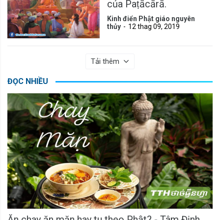
của Paṭācārā.
Kinh điển Phật giáo nguyên
thủy
12 thag 09, 2019
Tải thêm
ĐỌC NHIỀU
Ăn chay ăn mặn hay tu theo Phật? - Tâm Định