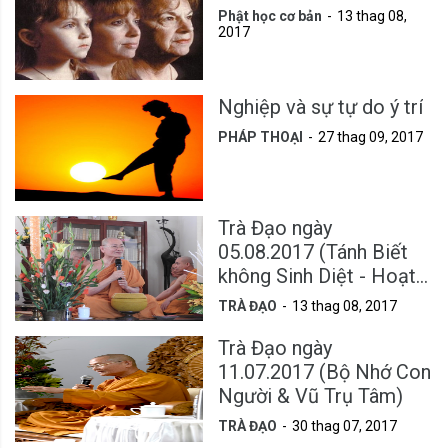
Phật học cơ bản
13 thag 08,
2017
Nghiệp và sự tự do ý trí
PHÁP THOẠI
27 thag 09, 2017
Trà Đạo ngày
05.08.2017 (Tánh Biết
không Sinh Diệt - Hoạt
động của bản ngã &
TRÀ ĐẠO
13 thag 08, 2017
Tâm Từ)
Trà Đạo ngày
11.07.2017 (Bộ Nhớ Con
Người & Vũ Trụ Tâm)
TRÀ ĐẠO
30 thag 07, 2017