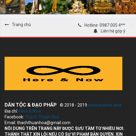
Trang chủ
Hotline: 0987 005 4**
Liên hệ góp ý
DÂN TỘC & ĐẠO PHÁP
© 2018 - 2019
www.budsas.asia
Địa chỉ:
Here & Now
Facebook:
Thạch Thuận Hòa
Email: thachthuanhoa@gmail.com
NÔI DUNG TRÊN TRANG NÀY ĐƯỢC SƯU TẦM TỪ NHIỀU NƠI.
THÀNH THẬT XIN LỖI NẾU CÓ SỰ VI PHẠM BẢN QUYỀN. XIN