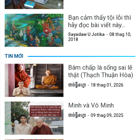
Bạn cảm thấy tội lỗi thì
hãy đọc bài viết này...
Sayadaw U Jotika
08 thag 10,
2018
TIN MỚI
Bám chấp là sống sai lẽ
thật (Thạch Thuận Hòa)
ថាច់ធ្វឹនហ្វា
18 thag 01, 2026
Minh và Vô Minh
ថាច់ធ្វឹនហ្វា
09 thag 09, 2025