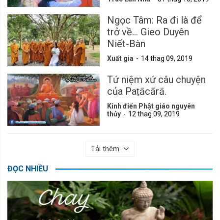
Ngọc Tâm: Ra đi là để
trở về... Gieo Duyên
Niết-Bàn
Xuất gia
14 thag 09, 2019
Tứ niệm xứ câu chuyện
của Paṭācārā.
Kinh điển Phật giáo nguyên
thủy
12 thag 09, 2019
Tải thêm
ĐỌC NHIỀU