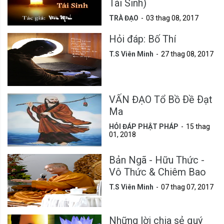
Tái Sinh)
TRÀ ĐẠO
03 thag 08, 2017
Hỏi đáp: Bố Thí
T.S Viên Minh
27 thag 08, 2017
VẤN ĐẠO Tổ Bồ Ðề Ðạt
Ma
HỎI ĐÁP PHẬT PHÁP
15 thag
01, 2018
Bản Ngã - Hữu Thức -
Vô Thức & Chiêm Bao
T.S Viên Minh
07 thag 07, 2017
Những lời chia sẻ quý