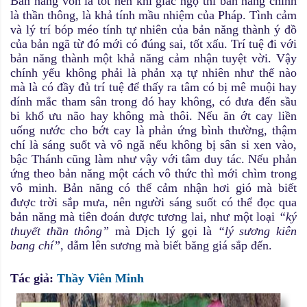
Bản năng vốn là tốt nên khi giác ngộ thì bản năng chính
là thần thông, là khả tính mầu nhiệm của Pháp. Tình cảm
và lý trí bóp méo tính tự nhiên của bản năng thành ý đồ
của bản ngã từ đó mới có đúng sai, tốt xấu. Trí tuệ đi với
bản năng thành một khả năng cảm nhận tuyệt vời. Vậy
chính yếu không phải là phản xạ tự nhiên như thế nào
mà là có đầy đủ trí tuệ để thấy ra tâm có bị mê muội hay
dính mắc tham sân trong đó hay không, có đưa đến sầu
bi khổ ưu não hay không mà thôi. Nếu ăn ớt cay liền
uống nước cho bớt cay là phản ứng bình thường, thậm
chí là sáng suốt và vô ngã nếu không bị sân si xen vào,
bậc Thánh cũng làm như vậy với tâm duy tác. Nếu phản
ứng theo bản năng một cách vô thức thì mới chìm trong
vô minh. Bản năng có thể cảm nhận hơi gió mà biết
được trời sắp mưa, nên người sáng suốt có thể đọc qua
bản năng mà tiên đoán được tương lai, như một loại
“ký
thuyết thần thông”
mà Dịch lý gọi là
“lý sương kiên
bang chí”
, dẫm lên sương mà biết băng giá sắp đến.
Tác giả:
Thầy Viên Minh