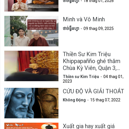
ថាច់ធ្វឹនហ្វា
18 thag 01, 2026
Minh và Vô Minh
ថាច់ធ្វឹនហ្វា
09 thag 09, 2025
Thiền Sư Kim Triệu
Khippapañño ghé thăm
Chùa Kỳ Viên, Quận 3,
Tp.HCM
Thiền sư Kim Triệu
04 thag 01,
2023
CỨU ĐỘ VÀ GIẢI THOÁT
Không Động
15 thag 07, 2022
Xuất gia hay xuất giá