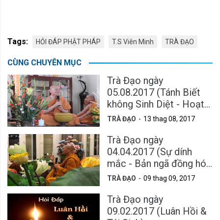
Tags:
HỎI ĐÁP PHẬT PHÁP
T.S Viên Minh
TRÀ ĐẠO
CÙNG CHUYÊN MỤC
Trà Đạo ngày
05.08.2017 (Tánh Biết
không Sinh Diệt - Hoạt
động của bản ngã &
TRÀ ĐẠO
13 thag 08, 2017
Tâm Từ)
Trà Đạo ngày
04.04.2017 (Sự dính
mắc - Bản ngã đồng hóa
Tướng Biết)
TRÀ ĐẠO
09 thag 09, 2017
Trà Đạo ngày
09.02.2017 (Luân Hồi &