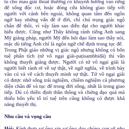
tu cho mau giải thoát thường có khuynh hướng vào rừng
để sống độc cư, hoặc đóng cửa không giao tiếp với
người với cảnh bên ngoài, không quan tâm đến ngôn
ngữ hay những vấn đề ở đời, chỉ chú trọng giác ngộ
chân đế thôi, vì vậy làm sao diễn đạt cho người khác
hiểu được. Cũng như Thầy không rành tiếng Anh sang
Mỹ giảng pháp, người Mỹ đến hỏi đạo làm sao thầy nói,
mặc dù tiếng Anh chỉ là ngôn ngữ chế định trong tục đế.
Trong Phật giáo những vị giác ngộ nhưng không có bốn
tuệ phân tích (tứ vô ngại giải-paṭisambhidā) thì vẫn
không thuyết giảng được. Người có tứ vô ngại giải là
người biết rành rẽ về sự thật, về ngữ nghĩa, về trình bày
văn cú và về cách thuyết minh sự thật. Tứ vô ngại giải
có được nhờ sống trải nghiệm, chiêm nghiệm cả phương
diện chân đế và tục đế trong đời sống, nhất là trong giao
tiếp. Dù có thiền định thần thông và chứng đạo quả mà
thiếu bốn yếu tố trí tuệ trên cũng không có được khả
năng thuyết thị.
Nhu cầu và vọng cầu
Hỏi:
Kính thưa sư ông xin sư ông dạy chúng con về nhu