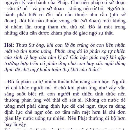
nguyên lý vận hành của Pháp. Cho nên pháp có sở đoạn
- cần từ bỏ - và phi sở đoạn - không nên từ bỏ. Người tu
hành phải biết rõ đòi hỏi nào thuộc nhu cầu (phi sở
đoạn), đòi hỏi nào thuộc vọng cầu (sở đoạn) mới không
bị nhầm lẫn trong tham ưu, thủ xả. Đó là một trong
những điều cần được khám phá để giác ngộ sự thật.
Hỏi:
Thưa Sư ông, khi con lỡ ăn trúng ớt con liền nhăn
mặt và tìm nước uống. Phản ứng đó là phản xạ tự nhiên
của sinh lý hay của tâm lý ạ? Các bậc giác ngộ khi gặp
trường hợp trên có phản ứng như con hay các ngài dùng
định để chế ngự hoàn toàn thọ khổ của thân?
- Đó là phản xạ tự nhiên thuần bản năng sinh học. Người
trí chỉ khác người mê ở chỗ khi phản ứng như vậy vẫn
sáng suốt biết rõ, còn người mê thiếu tỉnh thức nên
thường phản ứng với thái độ sân si. Không có nước để
uống mới phải dùng định lực để chế ngự, thực ra dùng
định lực chế ngự còn cơ tâm nên mệt hơn là chỉ đơn
giản lấy nước uống tự nhiên. Nên Phật thường đi bộ hơn
bay là vậy!