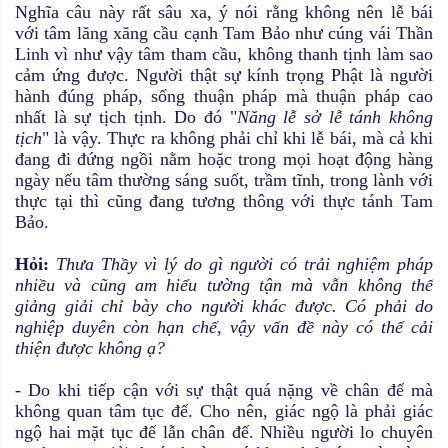
Nghĩa câu này rất sâu xa, ý nói rằng không nên lễ bái
với tâm lăng xăng cầu cạnh Tam Bảo như cúng vái Thần
Linh vì như vậy tâm tham cầu, không thanh tịnh làm sao
cảm ứng được. Người thật sự kính trọng Phật là người
hành đúng pháp, sống thuận pháp mà thuận pháp cao
nhất là sự tịch tịnh. Do đó "
Năng lễ sở lễ tánh không
tịch
" là vậy. Thực ra không phải chỉ khi lễ bái, mà cả khi
đang đi đứng ngồi nằm hoặc trong mọi hoạt động hàng
ngày nếu tâm thường sáng suốt, trầm tĩnh, trong lành với
thực tại thì cũng đang tương thông với thực tánh Tam
Bảo.
Hỏi:
Thưa Thầy vì lý do gì người có trải nghiệm pháp
nhiều và cũng am hiểu tường tận mà vẫn không thể
giảng giải chỉ bày cho người khác được. Có phải do
nghiệp duyên còn hạn chế, vậy vấn đề này có thể cải
thiện được không ạ?
- Do khi tiếp cận với sự thật quá nặng về chân đế mà
không quan tâm tục đế. Cho nên, giác ngộ là phải giác
ngộ hai mặt tục đế lẫn chân đế. Nhiều người lo chuyên