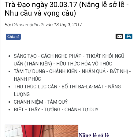
Trà Đạo ngày 30.03.17 (Năng lễ sở lễ -
Nhu cầu và vọng cầu)
Bởi
Cittasamādhi JS
vào 13 thg 9, 2017
Chia sẻ
SÁNG TẠO - CÁCH NGHE PHÁP - THOÁT KHỎI NGŨ
UẨN (THÂN KIẾN) - HỮU THỨC HÓA VÔ THỨC
TÂM TỰ DỤNG - CHÁNH KIẾN - NHÂN QUẢ - BẤT NHỊ -
HẠNH PHÚC
THU THÚC LỤC CĂN - BỐ THÍ BA-LA-MẬT - NĂNG
LƯỢNG
CHÁNH NIỆM - TÀM QUÝ
BIẾT - THẤY - TƯỞNG - CHÁNH TƯ DUY
Năng lễ sở lễ