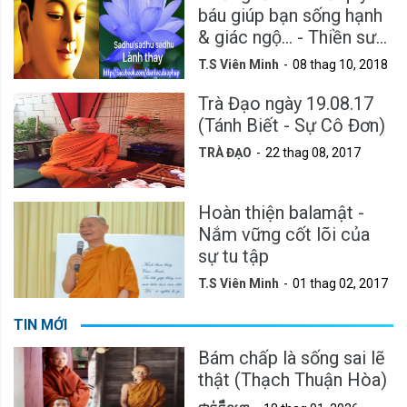
báu giúp bạn sống hạnh
& giác ngộ... - Thiền sư
Viên Minh
T.S Viên Minh
08 thag 10, 2018
Trà Đạo ngày 19.08.17
(Tánh Biết - Sự Cô Đơn)
TRÀ ĐẠO
22 thag 08, 2017
Hoàn thiện balamật -
Nắm vững cốt lõi của
sự tu tập
T.S Viên Minh
01 thag 02, 2017
TIN MỚI
Bám chấp là sống sai lẽ
thật (Thạch Thuận Hòa)