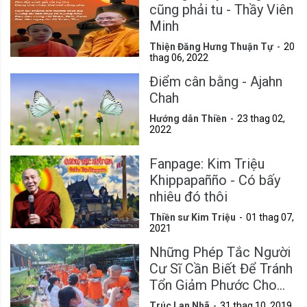
cũng phải tu - Thầy Viên
Minh
Thiện Đăng Hưng Thuận Tự
20
thag 06, 2022
Điểm cân bằng - Ajahn
Chah
Hướng dẫn Thiền
23 thag 02,
2022
Fanpage: Kim Triệu
Khippapañño - Có bấy
nhiêu đó thôi
Thiền sư Kim Triệu
01 thag 07,
2021
Những Phép Tắc Người
Cư Sĩ Cần Biết Để Tránh
Tổn Giảm Phước Cho
Mình
Trúc Lan Nhã
31 thag 10, 2019