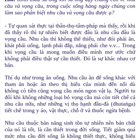
cầu và vọng cầu, trong cuộc sống hàng ngày chúng con
làm sao phân biệt nhu cầu và vọng cầu được ạ?
- Tự quan sát thực tại thân-thọ-tâm-pháp mà thấy, rồi khi
đã thấy rõ thì tự nhiên biết được đâu là nhu cầu đâu là
vọng cầu. Nhu cầu thì không thể thiếu, như đói phải ăn,
khát phải uống, lạnh phải đắp, nắng phải che v.v... Trong
khi vọng cầu là mong muốn điều mình mơ ước chứ
không phải điều thật sự cần thiết. Đó là sự khác nhau cơ
bản.
Thí dụ như trong ăn uống. Nhu cầu ăn để sống khác với
tham ăn hoặc ăn theo thị hiếu của mình đến nổi dù
không có tiền cũng vọng cầu món ngon vật lạ. Người tu
đôi khi không những loại bỏ vọng cầu mà còn tiết chế cả
nhu cầu nữa, như những vị thọ hạnh đầu-đà (dhutaṅga)
tiết chế trong y áo, vật thực, chỗ ở và thuốc ngừa bệnh.
Nhu cầu thuộc bản năng sinh tồn tự nhiên nên bản chất
của nó là tốt, là cần thiết trong đời sống. Tiết giảm quá
mức nhu cầu đời sống là không thiết thực, không hiểu