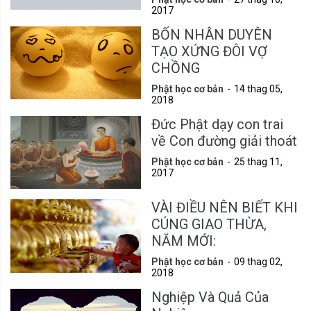
2017
BỐN NHÂN DUYÊN
TẠO XỨNG ĐÔI VỢ
CHỒNG
Phật học cơ bản
14 thag 05,
2018
Đức Phật dạy con trai
về Con đường giải thoát
Phật học cơ bản
25 thag 11,
2017
VÀI ĐIỀU NÊN BIẾT KHI
CÚNG GIAO THỪA,
NĂM MỚI:
Phật học cơ bản
09 thag 02,
2018
Nghiệp Và Quả Của