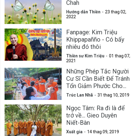
Chah
Hướng dẫn Thiền
23 thag 02,
2022
Fanpage: Kim Triệu
Khippapañño - Có bấy
nhiêu đó thôi
Thiền sư Kim Triệu
01 thag 07,
2021
Những Phép Tắc Người
Cư Sĩ Cần Biết Để Tránh
Tổn Giảm Phước Cho
Mình
Trúc Lan Nhã
31 thag 10, 2019
Ngọc Tâm: Ra đi là để
trở về... Gieo Duyên
Niết-Bàn
Xuất gia
14 thag 09, 2019