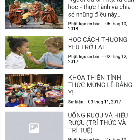
học - thực hành và chia
sẻ những điều này...
Phật học cơ bản
06 thag 10,
2018
HỌC CÁCH THƯƠNG
YÊU TRỞ LẠI
Phật học cơ bản
02 thag 12,
2017
KHÓA THIỀN TỈNH
THỨC MỪNG LỄ DÂNG
Y!
Sự kiện
03 thag 11, 2017
UỐNG RƯỢU VÀ HIỂU
RƯỢU (TRÍ THỨC VÀ
TRÍ TUỆ)
Phật học cơ bản
27 thag 10,