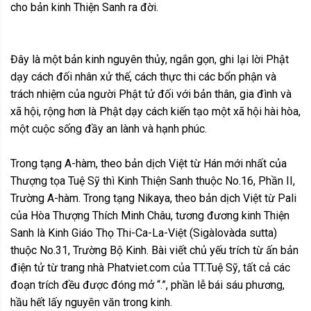
cho bản kinh Thiện Sanh ra đời.
Đây là một bản kinh nguyên thủy, ngắn gọn, ghi lại lời Phật
dạy cách đối nhân xử thế, cách thực thi các bổn phận và
trách nhiệm của người Phật tử đối với bản thân, gia đình và
xã hội, rộng hơn là Phật dạy cách kiến tạo một xã hội hài hòa,
một cuộc sống đầy an lành và hạnh phúc.
Trong tạng A-hàm, theo bản dịch Việt từ Hán mới nhất của
Thượng tọa Tuệ Sỹ thì Kinh Thiện Sanh thuộc No.16, Phần II,
Trường A-hàm. Trong tạng Nikaya, theo bản dịch Việt từ Pali
của Hòa Thượng Thích Minh Châu, tương đương kinh Thiện
Sanh là Kinh Giáo Thọ Thi-Ca-La-Việt (Sigàlovàda sutta)
thuộc No.31, Trường Bộ Kinh. Bài viết chủ yếu trích từ ấn bản
điện tử từ trang nhà Phatviet.com của TT.Tuệ Sỹ, tất cả các
đoạn trích đều được đóng mở “.”, phần lễ bái sáu phương,
hầu hết lấy nguyên văn trong kinh.