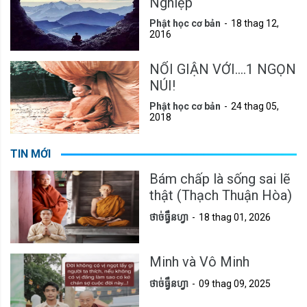
Nghiệp
Phật học cơ bản
18 thag 12,
2016
NỔI GIẬN VỚI....1 NGỌN
NÚI!
Phật học cơ bản
24 thag 05,
2018
TIN MỚI
Bám chấp là sống sai lẽ
thật (Thạch Thuận Hòa)
ថាច់ធ្វឹនហ្វា
18 thag 01, 2026
Minh và Vô Minh
ថាច់ធ្វឹនហ្វា
09 thag 09, 2025