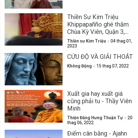
Thiền Sư Kim Triệu
Khippapañño ghé thăm
Chùa Kỳ Viên, Quận 3,
Tp.HCM
Thiền sư Kim Triệu
04 thag 01,
2023
CỨU ĐỘ VÀ GIẢI THOÁT
Không Động
15 thag 07, 2022
Xuất gia hay xuất giá
cũng phải tu - Thầy Viên
Minh
Thiện Đăng Hưng Thuận Tự
20
thag 06, 2022
Điểm cân bằng - Ajahn