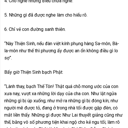
4. Cho nghe những điều chưa nghe.
5. Những gì đã được nghe làm cho hiểu rõ.
6. Chỉ vẻ con đường sanh thiên.
“Này Thiện Sinh, nếu đàn việt kính phụng hàng Sa-môn, Bà-
la-môn như thế thì phương ấy được an ổn không điều gì lo
sợ”.
Bấy giờ Thiện Sinh bạch Phật:
“Lành thay, bạch Thế Tôn! Thật quá chỗ mong ước của con
xưa nay, vượt xa những lời dạy của cha con. Như lật ngửa
những gì bị úp xuống; như mở ra những gì bị đóng kín; như
người mê được tỏ, đang ở trong nhà tối được gặp đèn, có
mắt liền thấy. Những gì được Như Lai thuyết giảng cũng như
thế; bằng vô số phương tiện khai ngộ cho kẻ ngu tối; làm rõ