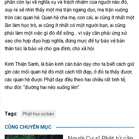
phần còn lại về nghĩa vụ và trách nhiệm của người nào đó,
suy ra sẽ nhìn thấy một ma trận ngang dọc, ma trận vuông
tròn các quan hệ. Quan hệ cha mẹ, con cái, ai cũng ít nhất một
lần làm học trò, ai cũng ít nhất có một người bạn, ai cũng
phải làm một việc gì đó để sống… vì vậy cần phải ứng xử
sao cho hợp đạo hợp nghĩa, đúng mực để tự bảo vệ bản
thân tức là bảo vệ cho gia đình, cho xã hội.
Kinh Thiện Sanh, là bản kinh căn bản dạy cho ta biết cách giữ
gìn các mối quan hệ đó một cách tốt đẹp, ở đó ta thấy được
các quan hệ được Phật dạy đều theo hai chiều rất tinh tế,
như đời: “đường hai nẻo xuống lên”.
Tags:
Phật học cơ bản
CÙNG CHUYÊN MỤC
Người Cư sĩ Phật tử cần