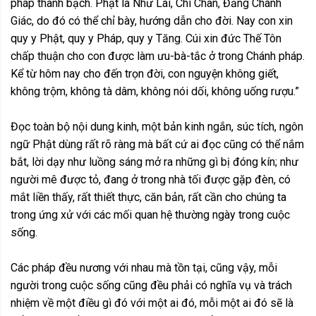
pháp thanh bạch. Phật là Như Lai, Chí Chân, Đẳng Chánh
Giác, do đó có thể chỉ bày, hướng dẫn cho đời. Nay con xin
quy y Phật, quy y Pháp, quy y Tăng. Cúi xin đức Thế Tôn
chấp thuận cho con được làm ưu-bà-tắc ở trong Chánh pháp.
Kể từ hôm nay cho đến trọn đời, con nguyện không giết,
không trộm, không tà dâm, không nói dối, không uống rượu.”
Đọc toàn bộ nội dung kinh, một bản kinh ngắn, súc tích, ngôn
ngữ Phật dùng rất rõ ràng mà bất cứ ai đọc cũng có thể nắm
bắt, lời dạy như luồng sáng mở ra những gì bị đóng kín; như
người mê được tỏ, đang ở trong nhà tối được gặp đèn, có
mắt liền thấy, rất thiết thực, căn bản, rất cần cho chúng ta
trong ứng xử với các mối quan hệ thường ngày trong cuộc
sống.
Các pháp đều nương với nhau mà tồn tại, cũng vậy, mỗi
người trong cuộc sống cũng đều phải có nghĩa vụ và trách
nhiệm về một điều gì đó với một ai đó, mỗi một ai đó sẽ là