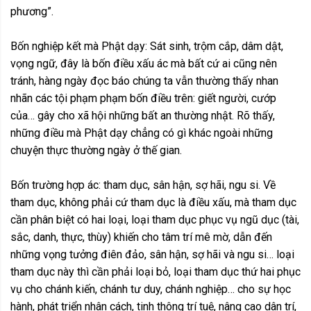
phương”.
Bốn nghiệp kết mà Phật dạy: Sát sinh, trộm cắp, dâm dật,
vọng ngữ, đây là bốn điều xấu ác mà bất cứ ai cũng nên
tránh, hàng ngày đọc báo chúng ta vẫn thường thấy nhan
nhãn các tội phạm phạm bốn điều trên: giết người, cướp
của… gây cho xã hội những bất an thường nhật. Rõ thấy,
những điều mà Phật dạy chẳng có gì khác ngoài những
chuyện thực thường ngày ở thế gian.
Bốn trường hợp ác: tham dục, sân hận, sợ hãi, ngu si. Về
tham dục, không phải cứ tham dục là điều xấu, mà tham dục
cần phân biệt có hai loại, loại tham dục phục vụ ngũ dục (tài,
sắc, danh, thực, thùy) khiến cho tâm trí mê mờ, dẫn đến
những vọng tưởng điên đảo, sân hận, sợ hãi và ngu si… loại
tham dục này thì cần phải loại bỏ, loại tham dục thứ hai phục
vụ cho chánh kiến, chánh tư duy, chánh nghiệp… cho sự học
hành, phát triển nhân cách, tinh thông trí tuệ, nâng cao dân trí,