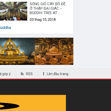
SÓNG GIÓ CÂY BỒ ĐỀ
Ở THÁP ĐẠI GIÁC –
BODDHI TREE AT
BODHGAYA
03 thag 10, 2018
 góp ý
RSS
Lên đầu trang