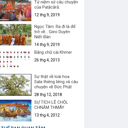
Tứ niệm xứ câu chuyện
của Paṭācārā.
12 thg 9, 2019
Ngọc Tâm: Ra đi là để
trở về... Gieo Duyên
Niết-Bàn
14 thg 9, 2019
Bảng chữ cái Khmer
26 thg 4, 2013
Sự thật về loài hoa
Sala thiêng liêng và câu
chuyện về Đức Phật
28 thg 12, 2018
SỰ TÍCH LỄ CHÔL
CHNĂM THMÂY
13 thg 4, 2012