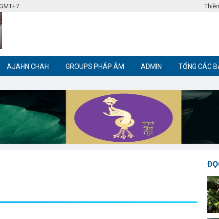
4 GMT+7
Thiền
AJAHN CHAH
GROUPS PHÁP ÂM
ADMIN
TỔNG CÁC B
Label tag 3
Label tag 4
Trích đoạn Phật giáo
Thiền Phật giáo
ĐỌ