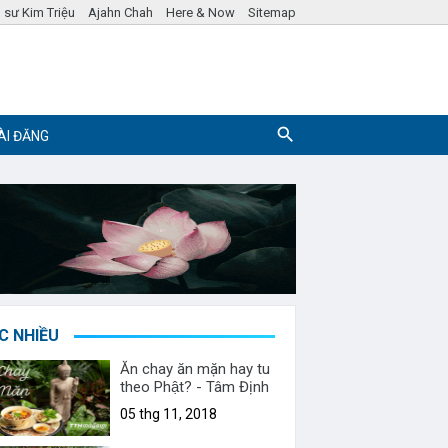
 sư Kim Triệu
Ajahn Chah
Here & Now
Sitemap
ÀI ĐĂNG
Pháp ngữ
Hỏi đáp Phật Pháp
C NHIỀU
Ăn chay ăn mặn hay tu
theo Phật? - Tâm Định
05 thg 11, 2018