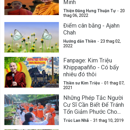
Minh
Thiện Đăng Hưng Thuận Tự
20
thag 06, 2022
Điểm cân bằng - Ajahn
Chah
Hướng dẫn Thiền
23 thag 02,
2022
Fanpage: Kim Triệu
Khippapañño - Có bấy
nhiêu đó thôi
Thiền sư Kim Triệu
01 thag 07,
2021
Những Phép Tắc Người
Cư Sĩ Cần Biết Để Tránh
Tổn Giảm Phước Cho
Mình
Trúc Lan Nhã
31 thag 10, 2019