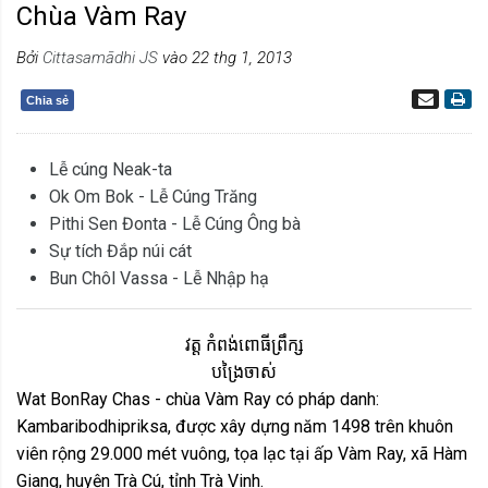
Chùa Vàm Ray
Bởi
Cittasamādhi JS
vào 22 thg 1, 2013
Chia sẻ
Lễ cúng Neak-ta
Ok Om Bok - Lễ Cúng Trăng
Pithi Sen Đonta - Lễ Cúng Ông bà
Sự tích Đắp núi cát
Bun Chôl Vassa - Lễ Nhập hạ
វត្ត កំពង់ពោធីព្រឹក្ស
បង្រៃចាស់
Wat BonRay Chas - chùa Vàm Ray có pháp danh:
Kambaribodhipriksa, được xây dựng năm 1498 trên khuôn
viên rộng 29.000 mét vuông, tọa lạc tại ấp Vàm Ray, xã Hàm
Giang, huyện Trà Cú, tỉnh Trà Vinh.