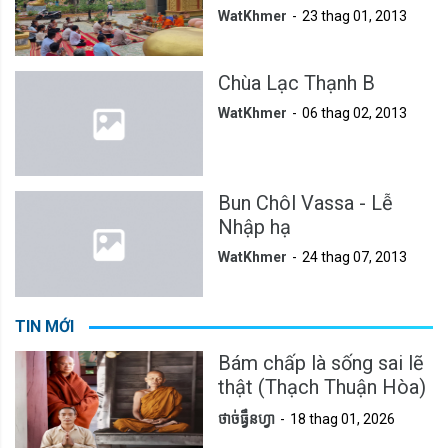
WatKhmer
23 thag 01, 2013
Chùa Lạc Thạnh B
WatKhmer
06 thag 02, 2013
Bun Chôl Vassa - Lễ
Nhập hạ
WatKhmer
24 thag 07, 2013
TIN MỚI
Bám chấp là sống sai lẽ
thật (Thạch Thuận Hòa)
ថាច់ធ្វឹនហ្វា
18 thag 01, 2026