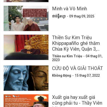
Minh và Vô Minh
ថាច់ធ្វឹនហ្វា
09 thag 09, 2025
Thiền Sư Kim Triệu
Khippapañño ghé thăm
Chùa Kỳ Viên, Quận 3,
Tp.HCM
Thiền sư Kim Triệu
04 thag 01,
2023
CỨU ĐỘ VÀ GIẢI THOÁT
Không Động
15 thag 07, 2022
Xuất gia hay xuất giá
cũng phải tu - Thầy Viên