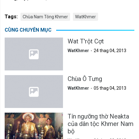
Tags:
Chùa Nam Tông Khmer
WatKhmer
CÙNG CHUYÊN MỤC
Wat T'rột Cợt
WatKhmer
24 thag 04, 2013
Chùa Ô Tưng
WatKhmer
05 thag 04, 2013
Tín ngưỡng thờ Neakta
của dân tộc Khmer Nam
bộ