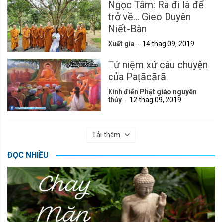
Ngọc Tâm: Ra đi là để
trở về... Gieo Duyên
Niết-Bàn
Xuất gia
14 thag 09, 2019
Tứ niệm xứ câu chuyện
của Paṭācārā.
Kinh điển Phật giáo nguyên
thủy
12 thag 09, 2019
Tải thêm
ĐỌC NHIỀU