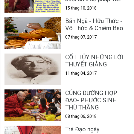
hành thiền
15 thag 10, 2018
Bản Ngã - Hữu Thức -
Vô Thức & Chiêm Bao
07 thag 07, 2017
CỐT TỦY NHỮNG LỜI
THUYẾT GIẢNG
11 thag 04, 2017
CÚNG DƯỜNG HỢP
ĐẠO- PHƯỚC SINH
THÙ THẮNG
08 thag 06, 2018
Trà Đạo ngày