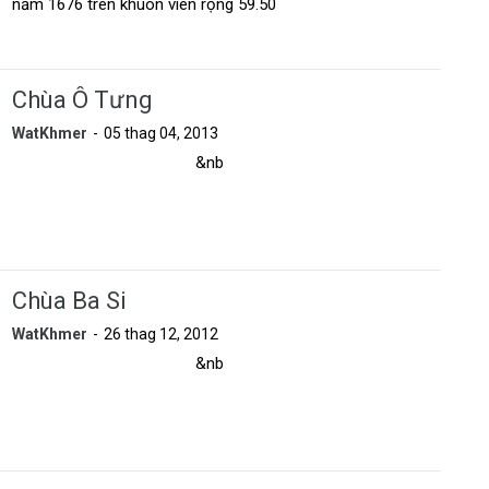
năm 1676 trên khuôn viên rộng 59.50
Chùa Ô Tưng
WatKhmer
05 thag 04, 2013
&nb
Chùa Ba Si
WatKhmer
26 thag 12, 2012
&nb