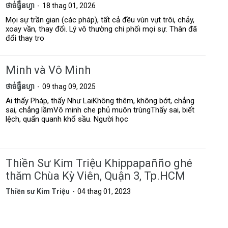
ថាច់ធ្វឹនហ្វា
18 thag 01, 2026
Mọi sự trần gian (các pháp), tất cả đều vùn vụt trôi, chảy,
xoay vần, thay đổi. Lý vô thường chi phối mọi sự. Thân đã
đổi thay tro
Minh và Vô Minh
ថាច់ធ្វឹនហ្វា
09 thag 09, 2025
Ai thấy Pháp, thấy Như LaiKhông thêm, không bớt, chẳng
sai, chẳng lầmVô minh che phủ muôn trùngThấy sai, biết
lệch, quẩn quanh khổ sầu. Người học
Thiền Sư Kim Triệu Khippapañño ghé
thăm Chùa Kỳ Viên, Quận 3, Tp.HCM
Thiền sư Kim Triệu
04 thag 01, 2023