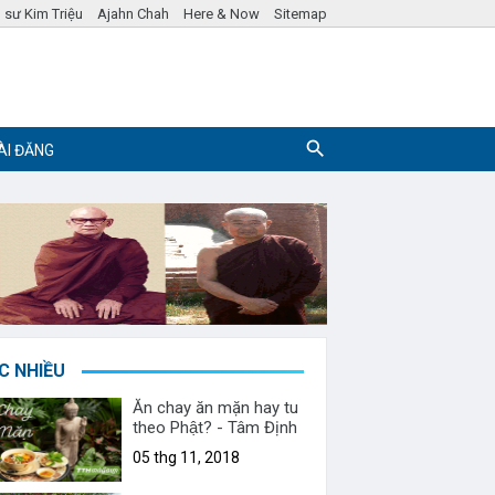
 sư Kim Triệu
Ajahn Chah
Here & Now
Sitemap
ÀI ĐĂNG
Pháp ngữ
Hỏi đáp Phật Pháp
C NHIỀU
Ăn chay ăn mặn hay tu
theo Phật? - Tâm Định
05 thg 11, 2018