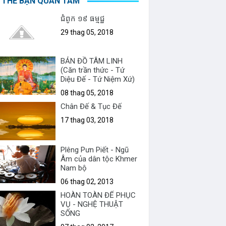
 THỂ BẠN QUAN TÂM
ជំពូក ១៩ ធម្មជ្ឋ
29 thag 05, 2018
BẢN ĐỒ TÂM LINH
(Căn trần thức - Tứ
Diệu Đế - Tứ Niệm Xứ)
08 thag 05, 2018
Chân Đế & Tục Đế
17 thag 03, 2018
Plêng Pưn Piết - Ngũ
Âm của dân tộc Khmer
Nam bộ
06 thag 02, 2013
HOÀN TOÀN ĐỂ PHỤC
VỤ - NGHỆ THUẬT
SỐNG