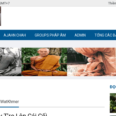
 GMT+7
Thiền
AJAHN CHAH
GROUPS PHÁP ÂM
ADMIN
TỔNG CÁC B
Label tag 3
Label tag 4
Trích đoạn Phật giáo
Thiền Phật giáo
ĐỌ
WatKhmer