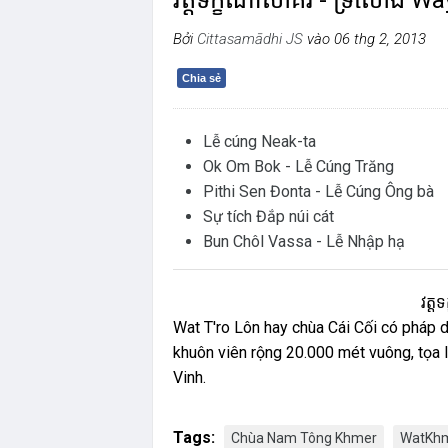
វត្តទក្ខិណាសាគរ - ទ្រលោង Wa
Bởi
Cittasamādhi JS
vào 06 thg 2, 2013
Chia sẻ
Lễ cúng Neak-ta
Ok Om Bok - Lễ Cúng Trăng
Pithi Sen Đonta - Lễ Cúng Ông bà
Sự tích Đắp núi cát
Bun Chôl Vassa - Lễ Nhập hạ
វត្តទក្ខិណាសាគរ 
Wat T'ro Lôn hay chùa Cái Cối có pháp
khuôn viên rộng 20.000 mét vuông, tọa l
Vinh.
Tags:
Chùa Nam Tông Khmer
WatKh