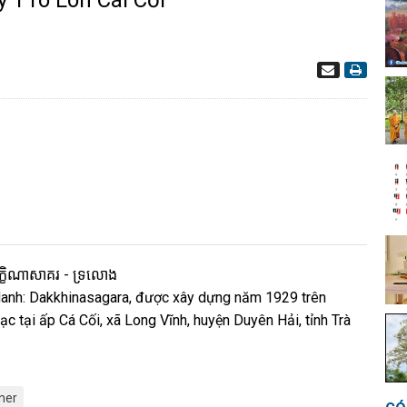
y T'ro Lôn Cái Cối
- ទ្រលោង
 danh: Dakkhinasagara, được xây dựng năm 1929 trên
ạc tại ấp Cá Cối, xã Long Vĩnh, huyện Duyên Hải, tỉnh Trà
mer