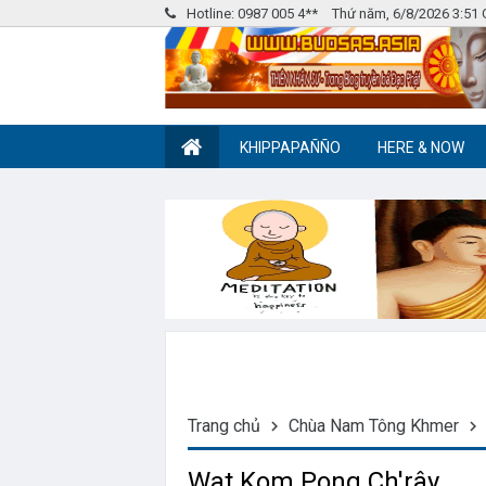
Hotline: 0987 005 4**
Thứ năm, 6/8/2026 3:51
KHIPPAPAÑÑO
HERE & NOW
Nhóm Pháp Âm
Label tag 2
Trang chủ
Chùa Nam Tông Khmer
Wat Kom Pong Ch'rây