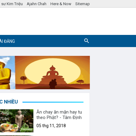
 sư Kim Triệu
Ajahn Chah
Here & Now
Sitemap
ÀI ĐĂNG
Pháp ngữ
Hỏi đáp Phật Pháp
C NHIỀU
Ăn chay ăn mặn hay tu
theo Phật? - Tâm Định
05 thg 11, 2018