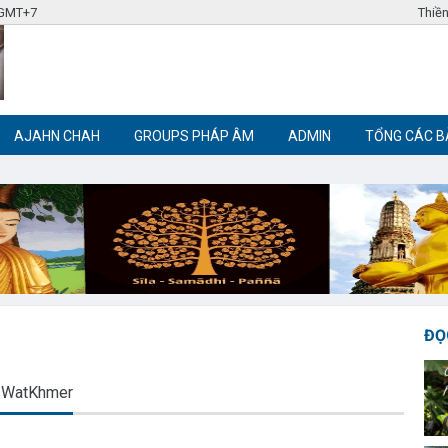
 GMT+7
Thiền
AJAHN CHAH
GROUPS PHÁP ÂM
ADMIN
TỔNG CÁC B
Label tag 3
Label tag 4
Trích đoạn Phật giáo
Thiền Phật giáo
ĐỌ
WatKhmer