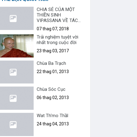
CHIA SẺ CỦA MỘT
THIỀN SINH
VIPASSANA VỀ TÁC
DỤNG CỦA VIỆC HÀNH
07 thag 07, 2018
THIỀN TRONG ĐỜI
SỐNG VỢ CHỒNG
Trải nghiệm tuyệt vời
nhất trong cuộc đời
23 thag 03, 2017
Chùa Ba Trạch
22 thag 01, 2013
Chùa Sóc Cục
06 thag 02, 2013
Wat Th'mo Thầl
24 thag 04, 2013