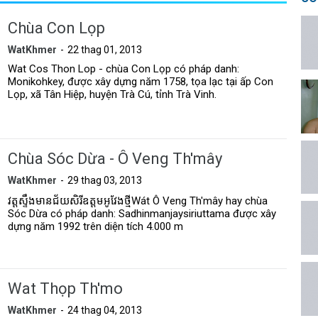
Chùa Con Lọp
WatKhmer
22 thag 01, 2013
Wat Cos Thon Lop - chùa Con Lọp có pháp danh:
Monikohkey, được xây dựng năm 1758, tọa lạc tại ấp Con
Lọp, xã Tân Hiệp, huyện Trà Cú, tỉnh Trà Vinh.
Chùa Sóc Dừa - Ô Veng Th'mây
WatKhmer
29 thag 03, 2013
វត្តស្ទឹងមានជ័យសិរីឧត្តមឣូវែងថ្មីWát Ô Veng Th'mây hay chùa
Sóc Dừa có pháp danh: Sadhinmanjaysiriuttama được xây
dựng năm 1992 trên diện tích 4.000 m
Wat Thọp Th'mo
WatKhmer
24 thag 04, 2013