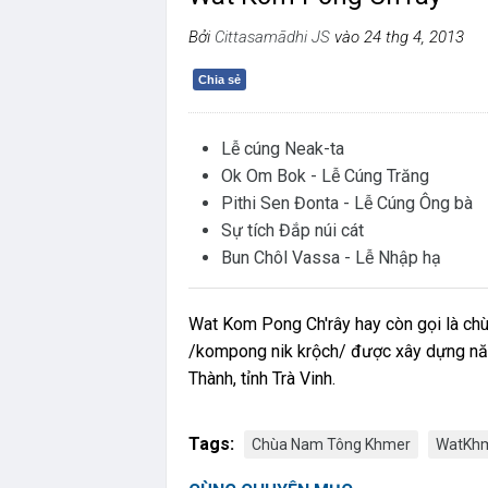
Bởi
Cittasamādhi JS
vào 24 thg 4, 2013
Chia sẻ
Lễ cúng Neak-ta
Ok Om Bok - Lễ Cúng Trăng
Pithi Sen Đonta - Lễ Cúng Ông bà
Sự tích Đắp núi cát
Bun Chôl Vassa - Lễ Nhập hạ
Wat Kom Pong Ch'rây hay còn gọi là c
/kompong nik krộch/ được xây dựng năm 
Thành, tỉnh Trà Vinh.
Tags:
Chùa Nam Tông Khmer
WatKh