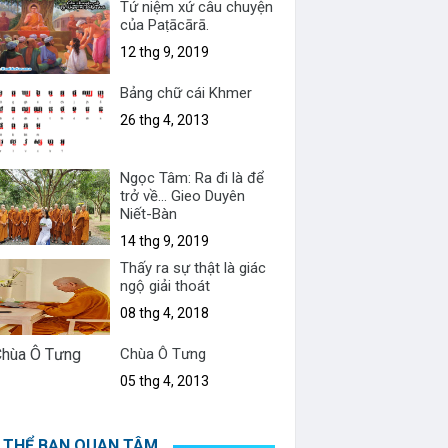
Tứ niệm xứ câu chuyện
của Paṭācārā.
12 thg 9, 2019
Bảng chữ cái Khmer
26 thg 4, 2013
Ngọc Tâm: Ra đi là để
trở về... Gieo Duyên
Niết-Bàn
14 thg 9, 2019
Thấy ra sự thật là giác
ngộ giải thoát
08 thg 4, 2018
Chùa Ô Tưng
05 thg 4, 2013
 THỂ BẠN QUAN TÂM