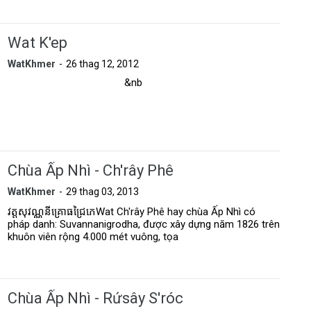
Wat K'ep
WatKhmer
26 thag 12, 2012
&nb
Chùa Ấp Nhì - Ch'rây Phê
WatKhmer
29 thag 03, 2013
វត្តសុវណ្ណនីគ្រោធជ្រៃភេWat Ch'rây Phê hay chùa Ấp Nhì có
pháp danh: Suvannanigrodha, được xây dựng năm 1826 trên
khuôn viên rộng 4.000 mét vuông, tọa
Chùa Ấp Nhì - Rứsây S'róc