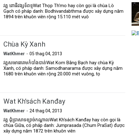
វត្ត ពោធិវង្សទ័ពទ្មWat Thọp Th'mo hay còn gọi là chùa Lò
Gạch có pháp danh: Bodhivandabthma được xây dựng năm
1894 trên khuôn viên rộng 15.110 mét vuô
Chùa Kỳ Xanh
WatKhmer
05 thag 04, 2013
វត្តសមោធារាមកំបាំងបាត់Wat Kom Bằng Bạch hay chùa Kỳ
Xanh, có pháp danh: Samodhanarama được xây dựng năm
1680 trên khuôn viên rộng 20.000 mét vuông, tọ
Wat Kh'sách Kanđay
WatKhmer
24 thag 04, 2013
វត្ត ជុំប្រាសាទខ្សាច់កណ្តាលWat Kh'sách Kanđay hay còn gọi là
chùa Giữa, có pháp danh: Jumprasada (Chum PraSat) được
xây dựng năm 1872 trên khuôn viên