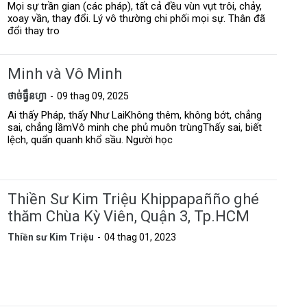
Mọi sự trần gian (các pháp), tất cả đều vùn vụt trôi, chảy,
xoay vần, thay đổi. Lý vô thường chi phối mọi sự. Thân đã
đổi thay tro
Minh và Vô Minh
ថាច់ធ្វឹនហ្វា
09 thag 09, 2025
Ai thấy Pháp, thấy Như LaiKhông thêm, không bớt, chẳng
sai, chẳng lầmVô minh che phủ muôn trùngThấy sai, biết
lệch, quẩn quanh khổ sầu. Người học
Thiền Sư Kim Triệu Khippapañño ghé
thăm Chùa Kỳ Viên, Quận 3, Tp.HCM
Thiền sư Kim Triệu
04 thag 01, 2023