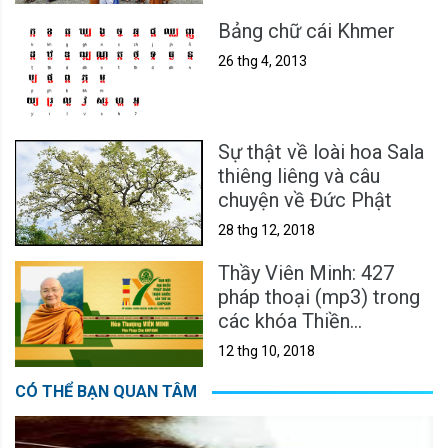
Bảng chữ cái Khmer
26 thg 4, 2013
Sự thật về loài hoa Sala
thiêng liêng và câu
chuyện về Đức Phật
28 thg 12, 2018
Thầy Viên Minh: 427
pháp thoại (mp3) trong
các khóa Thiền
Vipassanā & Sách nói
12 thg 10, 2018
CÓ THỂ BẠN QUAN TÂM