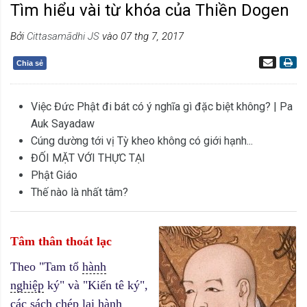
Tìm hiểu vài từ khóa của Thiền Dogen
Bởi
Cittasamādhi JS
vào 07 thg 7, 2017
Chia sẻ
Việc Đức Phật đi bát có ý nghĩa gì đặc biệt không? | Pa
Auk Sayadaw
Cúng dường tới vị Tỳ kheo không có giới hạnh...
ĐỐI MẶT VỚI THỰC TẠI
Phật Giáo
Thế nào là nhất tâm?
Tâm thân thoát lạc
Theo "Tam tổ
hành
nghiệp
ký" và "Kiến tê ký",
các sách chép lại
hành