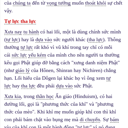
của
chúng ta
đến từ
vọng tưởng
muốn
thoát khỏi
sự chết
vậy.
Tự lực tha lực
Xưa nay
tu hành
có hai lối, một là dùng chính sức mình
(
tự lực
) hay là
dựa vào
sức người khác (
tha lực
). Thông
thường
tự lực
rất khó vì vũ khí trong tay chỉ có mỗi
cái
sức lực
yếu kém
của mình cho nên người ta thường
kêu gọi Phật giúp đỡ bằng cách "xưng danh niệm Phật"
(như
giáo lý
của Hônen, Shinran hay Nichiren) chẳng
hạn. Lối hiểu của Dôgen lại khác họ vì ông xem
tự
lực
hay
tha lực
đều phải
dựa vào
sức Phật.
Xưa kia
, trong
thần học
Ấn giáo (Hinduism), có hai
đường lối, gọi là "phương thức của khỉ" và "phương
thức của mèo". Khi khỉ mẹ muốn giúp khỉ con thì khỉ
con phải bám chặt vào bụng mẹ mà
di chuyển
. Sự
bám
víu
của khỉ con là một hành động "tự lực" vì nó đang