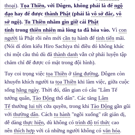
thoại
).
Tọa Thiền
, với Dôgen, không phải là để
ngộ
đạo
hay để được
thành Phật
(phải là
vô sở đắc
,
vô
sở
ngộ).
Tu Thiền
nhằm
gìn giữ
cái
Phật
tính
trong
thiên nhiên
mà lòng ta đã hòa vào.
Vì
con
người
là Phật rồi nên mới
cần tu
hành để
tinh tiến
mãi.
(Nói dí dỏm kiểu Hiro Sachiya thì điều đó không khác
chi một cầu thủ dù đã
thành danh
vẫn cứ phải luyện tập
chăm chỉ để được có mặt trong đội hình).
Tuy coi trọng việc
tọa Thiền
ở
tăng đường
, Dôgen còn
khuyến khích người ta
tọa Thiền
khi làm việc, giữa cuộc
sống
hằng ngày
. Thời đó, dân gian có câu "Lâm Tế
tướng quân,
Tào Động
thổ dân". Các tăng
Lâm
Tế
thường
lui tới
cửa quyền, trong khi
Tào Động
gần gũi
với
thường dân
. Cách
tu hành
"ngồi xuống" rất giản dị,
dễ dàng
thực hiện
, dù không có
trình độ
trí thức
cao
nên
thích hợp
với cả những người không có
văn hóa
.