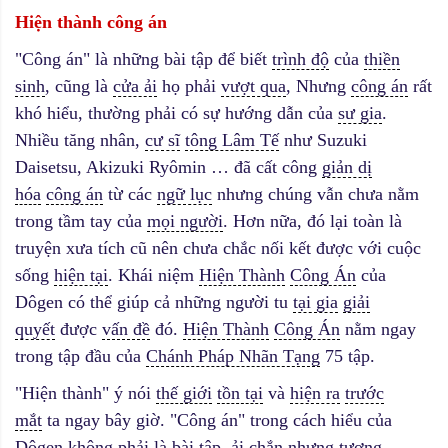
Hi
ện th
ành c
ông
án
"Công án" là những bài tập để biết
trình độ
của
thiền
sinh
, cũng là
cửa ải
họ phải
vượt qua
, Nhưng
công án
rất
khó hiểu, thường phải có sự hướng dẫn của
sư gia
.
Nhiều tăng nhân,
cư sĩ
tông Lâm Tế
như Suzuki
Daisetsu, Akizuki Ryômin … đã cất công
giản dị
hóa
công án
từ các
ngữ lục
nhưng chúng vẫn chưa nằm
trong tầm tay của
mọi người
. Hơn nữa, đó lại toàn là
truyện xưa tích cũ nên chưa chắc nối kết được với cuộc
sống
hiện tại
. Khái niệm
Hiện Thành
Công Án
của
Dôgen có thể giúp cả những người tu
tại gia
giải
quyết
được
vấn đề
đó.
Hiện Thành
Công Án
nằm ngay
trong tập đầu của
Chánh Pháp Nhãn Tạng
75 tập.
"Hiện thành" ý nói
thế giới
tồn tại
và
hiện ra
trước
mắt
ta ngay bây giờ. "Công án" trong cách hiểu của
Dôgen không phải là bài tập, ải chắn nhưng tương