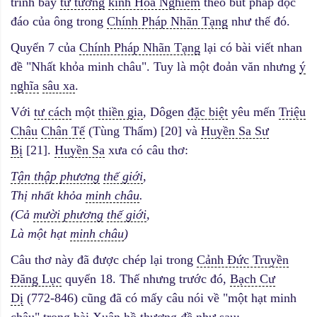
trình bày
tư tưởng
kinh Hoa Nghiêm
theo bút pháp độc
đáo của ông trong
Chính Pháp Nhãn Tạng
như thế đó.
Quyển 7 của
Chính Pháp Nhãn Tạng
lại có bài viết nhan
đề "Nhất khỏa minh châu". Tuy là một đoản văn nhưng
ý
nghĩa
sâu xa
.
Với
tư cách
một
thiền gia
, Dôgen
đặc biệt
yêu mến
Triệu
Châu
Chân Tế
(Tùng Thẩm) [20] và
Huyền Sa Sư
Bị
[21].
Huyền Sa
xưa có câu thơ:
Tận thập phương
thế giới
,
Thị nhất khỏa
minh châu
.
(Cả
mười phương
thế giới
,
Là một hạt
minh châu
)
Câu thơ này đã được chép lại trong
Cảnh Đức Truyền
Đăng Lục
quyển 18. Thế nhưng trước đó,
Bạch Cư
Dị
(772-846) cũng đã có mấy câu nói về "một hạt minh