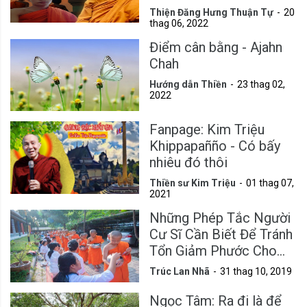
Thiện Đăng Hưng Thuận Tự
20
thag 06, 2022
Điểm cân bằng - Ajahn
Chah
Hướng dẫn Thiền
23 thag 02,
2022
Fanpage: Kim Triệu
Khippapañño - Có bấy
nhiêu đó thôi
Thiền sư Kim Triệu
01 thag 07,
2021
Những Phép Tắc Người
Cư Sĩ Cần Biết Để Tránh
Tổn Giảm Phước Cho
Mình
Trúc Lan Nhã
31 thag 10, 2019
Ngọc Tâm: Ra đi là để