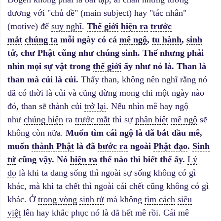
đương với "chủ đề" (main subject) hay "tác nhân"
(motive) để
suy nghĩ
.
Thế giới
hiện ra
trước
mắt
chúng ta
mỗi ngày có cả
mê ngộ
,
tu hành
,
sinh
tử
, chư Phật cũng như
chúng sinh
. Thế nhưng phải
nhìn mọi sự vật trong
thế giới
ấy như nó là. Than là
than mà củi là củi.
Thấy than, không nên nghĩ rằng nó
đã có thời là củi và cũng đừng mong chi một ngày nào
đó, than sẽ thành củi
trở lại
. Nếu nhìn mê hay ngộ
như
chúng hiện
ra
trước mắt
thì sự
phân biệt
mê ngộ
sẽ
không còn nữa.
Muốn tìm cái ngộ là đã bắt đầu mê,
muốn
thành Phật
là đã
bước ra
ngoài
Phật đạo
.
Sinh
tử
cũng vậy. Nó
hiện ra
thế nào thì biết thế ấy.
Lý
do
là khi ta đang sống thì ngoài sự sống không có gì
khác, mà khi ta chết thì ngoài cái chết cũng không có gì
khác. Ở
trong vòng
sinh tử
mà không
tìm cách
siêu
việt
lên hay khắc phục nó là đã hết mê rồi. Cái mê