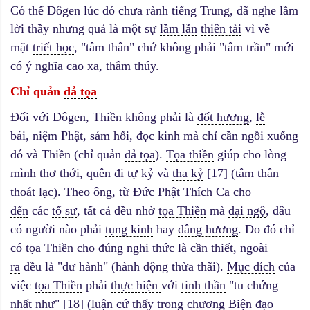
Có thể Dôgen lúc đó chưa rành tiếng Trung, đã nghe lầm
lời thầy nhưng quả là một sự
lầm lẫn
thiên tài
vì về
mặt
triết học
, "tâm thân" chứ không phải "tâm trần" mới
có
ý nghĩa
cao xa,
thâm thúy
.
Chỉ quản
đả tọa
Đối với Dôgen, Thiền không phải là
đốt hương
,
lễ
bái
,
niệm Phật
,
sám hối
,
đọc kinh
mà chỉ cần ngồi xuống
đó và Thiền (chỉ quản
đả tọa
).
Tọa thiền
giúp cho lòng
mình thơ thới, quên đi tự kỷ và
tha kỷ
[17] (tâm thân
thoát lạc). Theo ông, từ
Đức Phật
Thích Ca
cho
đến
các
tổ sư
, tất cả đều nhờ
tọa Thiền
mà
đại ngộ
, đâu
có người nào phải
tụng kinh
hay
dâng hương
. Do đó chỉ
có
tọa Thiền
cho đúng
nghi thức
là
cần thiết
,
ngoài
ra
đều là "dư hành" (hành động thừa thãi).
Mục đích
của
việc
tọa Thiền
phải
thực hiện
với
tinh thần
"tu chứng
nhất như" [18] (luận cứ thấy trong chương
Biện đạo