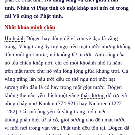
tính
. Nhân vì
Phật tính
có mặt khắp nơi nên cả trong
cái Vô cũng có
Phật tính
.
Nhất khỏa
minh châu
Hình ảnh
Dôgen hay dùng để ví von về đạo là vầng
trăng. Vầng trăng ấy tuy ngụ trên mặt nước nhưng không
dính một giọt nước, nó không hề bị ướt. Ánh sáng của
nó tỏa chiếu khắp nơi, chỉ có một khoảnh nhỏ là nằm
trên mặt nước chứ nó vẫn
lồng lộng
giữa khung trời. Cả
vầng trăng lẫn bầu trời đều có thể ngụ nơi một
hạt
sương
trên đầu lá cỏ hay trong một giọt nước. Dôgen
không thể nào yêu thích một vầng
thái dương
đỏ rực và
nồng cháy như Kuukai (774-921) hay Nichiren (1222-
1282). Cái mà ông yêu là vầng trăng, nó chiếu
không
phân biệt
từ lá cỏ, giọt sương
cho đến
mặt nước
vì mỗi nơi trong
vạn vật
,
Phật tính
đều
tồn tại
. Dôgen đã