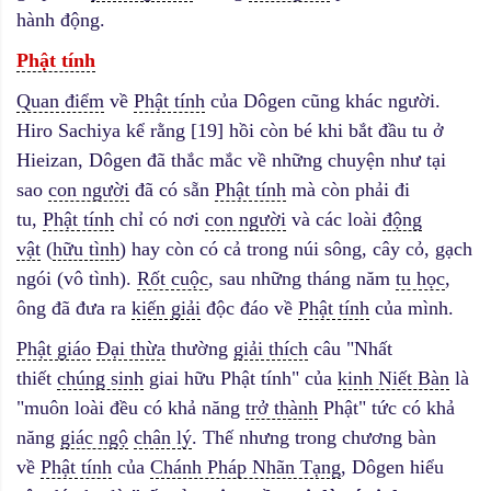
hành động.
Phật tính
Quan điểm
về
Phật tính
của Dôgen cũng khác người.
Hiro Sachiya kể rằng [19] hồi còn bé khi bắt đầu tu ở
Hieizan, Dôgen đã thắc mắc về những chuyện như tại
sao
con người
đã có sẵn
Phật tính
mà còn phải đi
tu,
Phật tính
chỉ có nơi
con người
và các loài
động
vật
(
hữu tình
) hay còn có cả trong núi sông, cây cỏ, gạch
ngói (vô tình).
Rốt cuộc
, sau những tháng năm
tu học
,
ông đã đưa ra
kiến giải
độc đáo về
Phật tính
của mình.
Phật giáo
Đại thừa
thường
giải thích
câu "Nhất
thiết
chúng sinh
giai hữu Phật tính" của
kinh Niết Bàn
là
"muôn loài đều có khả năng
trở thành
Phật" tức có khả
năng
giác ngộ
chân lý
. Thế nhưng trong chương bàn
về
Phật tính
của
Chánh Pháp Nhãn Tạng
, Dôgen hiểu