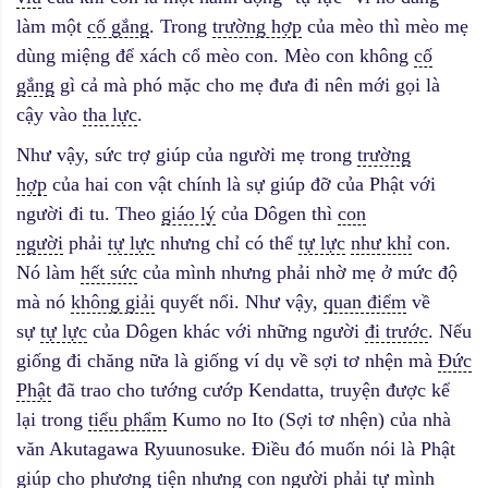
làm một
cố gắng
. Trong
trường hợp
của mèo thì mèo mẹ
dùng miệng để xách cổ mèo con. Mèo con không
cố
gắng
gì cả mà phó mặc cho mẹ đưa đi nên mới gọi là
cậy vào
tha lực
.
Như vậy, sức trợ giúp của người mẹ trong
trường
hợp
của hai con vật chính là sự giúp đỡ của Phật với
người đi tu. Theo
giáo lý
của Dôgen thì
con
người
phải
tự lực
nhưng chỉ có thể
tự lực
như khỉ
con.
Nó làm
hết sức
của mình nhưng phải nhờ mẹ ở mức độ
mà nó
không giải
quyết nổi. Như vậy,
quan điểm
về
sự
tự lực
của Dôgen khác với những người
đi trước
. Nếu
giống đi chăng nữa là giống ví dụ về sợi tơ nhện mà
Đức
Phật
đã trao cho tướng cướp Kendatta, truyện được kể
lại trong
tiểu phẩm
Kumo no Ito (Sợi tơ nhện) của nhà
văn Akutagawa Ryuunosuke. Điều đó muốn nói là Phật
giúp cho
phương tiện
nhưng
con người
phải tự mình