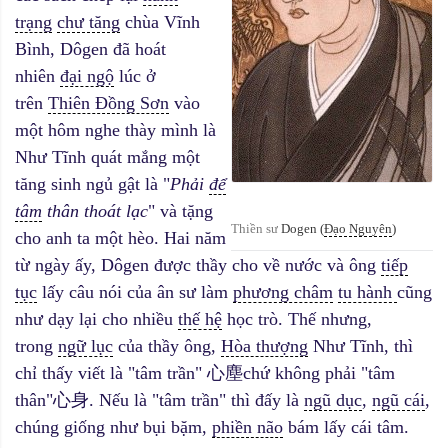
trạng
chư tăng
chùa Vĩnh
Bình, Dôgen đã hoát
nhiên
đại ngộ
lúc ở
trên
Thiên Đồng Sơn
vào
một hôm nghe thày mình là
Như Tĩnh quát mắng một
tăng sinh ngủ gật là "
Phải
để
tâm
thân thoát lạc
" và tặng
Thiền sư
Dogen (
Đạo Nguyên
)
cho anh ta một hèo. Hai năm
từ ngày ấy, Dôgen được th
ầ
y cho về nước và ông
tiếp
tục
lấy câu nói của ân sư làm
phương châm
tu hành
cũng
như dạy lại cho nhiều
thế hệ
học trò. Thế nhưng,
trong
ngữ lục
của th
ầ
y ông,
Hòa thượng
Như Tĩnh, thì
chỉ thấy viết là "tâm trần" 心塵chứ không phải "tâm
thân"心身. Nếu là "tâm trần" thì đấy là
ngũ dục
,
ngũ cái
,
chúng giống như bụi bặm,
phiền não
bám lấy cái tâm.