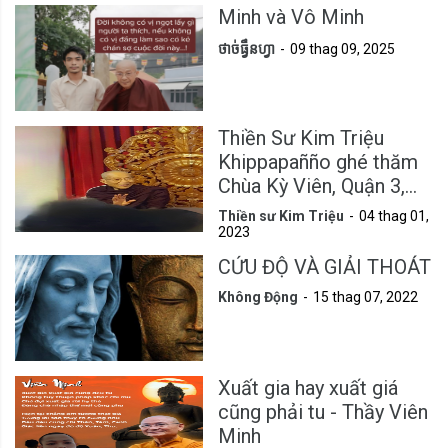
Minh và Vô Minh
ថាច់ធ្វឹនហ្វា
09 thag 09, 2025
Thiền Sư Kim Triệu
Khippapañño ghé thăm
Chùa Kỳ Viên, Quận 3,
Tp.HCM
Thiền sư Kim Triệu
04 thag 01,
2023
CỨU ĐỘ VÀ GIẢI THOÁT
Không Động
15 thag 07, 2022
Xuất gia hay xuất giá
cũng phải tu - Thầy Viên
Minh