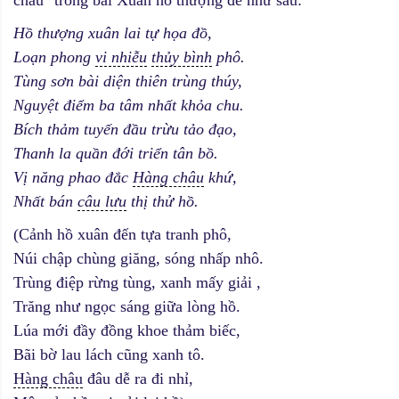
châu" trong bài Xuân hồ thượng đề như sau:
Hồ thượng xuân lai tự họa đồ,
Loạn phong
vi nhiễu
thủy bình
phô.
Tùng sơn bài diện thiên trùng thúy,
Nguyệt điểm ba tâm nhất khỏa chu.
Bích thảm tuyến đầu trừu tảo đạo,
Thanh la quần đới triển tân bồ.
Vị năng phao đắc
Hàng châu
khứ,
Nhất bán
câu lưu
thị thử hồ.
(Cảnh hồ xuân đến tựa tranh phô,
Núi chập chùng giăng, sóng nhấp nhô.
Trùng điệp rừng tùng, xanh mấy giải ,
Trăng như ngọc sáng giữa lòng hồ.
Lúa mới đầy đồng khoe thảm biếc,
Bãi bờ lau lách cũng xanh tô.
Hàng châu
đâu dễ ra đi nhỉ,