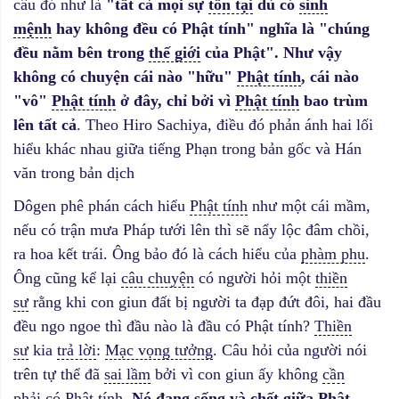
câu đó như là
"tất cả mọi sự
tồn tại
dù có
sinh
mệnh
hay không đều có Phật tính" nghĩa là "chúng
đều nằm bên trong
thế giới
của Phật". Như vậy
không có chuyện cái nào "hữu"
Phật tính
, cái nào
"vô"
Phật tính
ở đây, chỉ bởi vì
Phật tính
bao trùm
lên tất cả
. Theo Hiro Sachiya, điều đó phản ánh hai lối
hiểu khác nhau giữa tiếng Phạn trong bản gốc và Hán
văn trong bản dịch
Dôgen phê phán cách hiểu
Phật tính
như một cái mầm,
nếu có trận mưa Pháp tưới lên thì sẽ nẩy lộc đâm chồi,
ra hoa kết trái. Ông bảo đó là cách hiểu của
phàm phu
.
Ông cũng kể lại
câu chuyện
có người hỏi một
thiền
sư
rằng khi con giun đất bị người ta đạp đứt đôi, hai đầu
đều ngo ngoe thì đầu nào là đầu có Phật tính?
Thiền
sư
kia
trả lời
:
Mạc vọng tưởng
. Câu hỏi của người nói
trên tự thể đã
sai lầm
bởi vì con giun ấy không
cần
phải
có
Phật tính
.
Nó đang sống và chết giữa
Phật