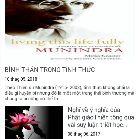
BÌNH THẢN TRONG TỈNH THỨC
10 thag 05, 2018
Theo Thiền sư Munindra (1915- 2003), tỉnh thức không phải là
điều gì huyền bí nhưng đó là một một trạng thái bình thường mà
chúng ta ai cững có thể th
Nghĩ về ý nghĩa của
Phật giáoThiền tông qua
vài suy luận triết học
Heidegger
08 thag 06, 2017