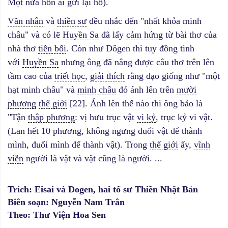
Một nửa hồn ai gửi lại hồ).
Văn nhân
và
thiền sư
đều nhắc đến "nhất khỏa minh
châu" và có lẽ
Huyền Sa
đã lấy
cảm hứng
từ bài thơ của
nhà thơ
tiền bối
. Còn như Dôgen thì tuy đồng tình
với
Huyền Sa
nhưng ông đã nâng được câu thơ trên lên
tầm cao của
triết học
,
giải thích
rằng đạo giống như "một
hạt minh châu" và
minh châu
đó ánh lên trên
mười
phương
thế giới
[22]. Ánh lên thế nào thì ông bảo là
"Tận
thập phương
: vị hưu trục vật
vi kỷ
, trục kỷ vi vật.
(Lan hết 10 phương, không ngưng đuổi vật để thành
mình, đuổi mình để thành vật). Trong
thế giới
ấy,
vĩnh
viễn
người là vật và vật cũng là người. ...
Trích: Eisai và Dogen, hai tổ sư Thiền Nhật Bản
Biên soạn: Nguyễn Nam Trân
Theo: Thư Viện Hoa Sen