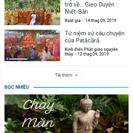
trở về... Gieo Duyên
Niết-Bàn
Xuất gia
14 thag 09, 2019
Tứ niệm xứ câu chuyện
của Paṭācārā.
Kinh điển Phật giáo nguyên
thủy
12 thag 09, 2019
Tải thêm
ĐỌC NHIỀU