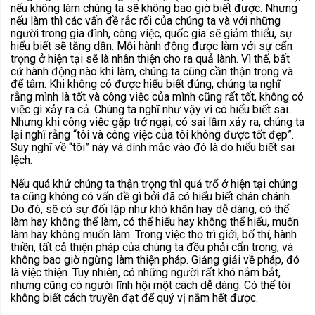
nếu không làm chúng ta sẽ không bao giờ biết được. Nhưng
nếu làm thì các vấn đề rắc rối của chúng ta và với những
người trong gia đình, công việc, quốc gia sẽ giảm thiểu, sự
hiểu biết sẽ tăng dần. Mỗi hành động được làm với sự cẩn
trọng ở hiện tại sẽ là nhân thiện cho ra quả lành. Vì thế, bất
cứ hành động nào khi làm, chúng ta cũng cần thận trọng và
để tâm. Khi không có được hiểu biết đúng, chúng ta nghĩ
rằng mình là tốt và công việc của mình cũng rất tốt, không có
việc gì xảy ra cả. Chúng ta nghĩ như vậy vì có hiểu biết sai.
Nhưng khi công việc gặp trở ngại, có sai lầm xảy ra, chúng ta
lại nghĩ rằng “tôi và công việc của tôi không được tốt đẹp”.
Suy nghĩ về “tôi” này và dính mắc vào đó là do hiểu biết sai
lệch.
Nếu quá khứ chúng ta thận trọng thì quả trổ ở hiện tại chúng
ta cũng không có vấn đề gì bởi đã có hiểu biết chân chánh.
Do đó, sẽ có sự đối lập như khó khăn hay dễ dàng, có thể
làm hay không thể làm, có thể hiểu hay không thể hiểu, muốn
làm hay không muốn làm. Trong việc thọ trì giới, bố thí, hành
thiền, tất cả thiện pháp của chúng ta đều phải cẩn trọng, và
không bao giờ ngừng làm thiện pháp. Giảng giải về pháp, đó
là việc thiện. Tuy nhiên, có những người rất khó nắm bắt,
nhưng cũng có người lĩnh hội một cách dễ dàng. Có thể tôi
không biết cách truyền đạt để quý vị nắm hết được.