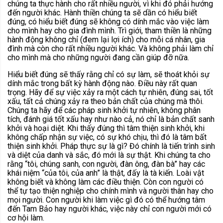
chúng ta thực hành cho rất nhiều người, vì khi đó phải hướng
đến người khác. Hành thiền chúng ta sẽ dần có hiểu biết
đúng, có hiểu biết đúng sẽ không có dính mắc vào việc làm
cho mình hay cho gia đình mình. Trì giới, tham thiền là những
hành động không chỉ (đem lại lợi ích) cho mỗi cá nhân, gia
đình mà còn cho rất nhiều người khác. Và không phải làm chỉ
cho mình mà cho những người đang cần giúp đỡ nữa.
Hiểu biết đúng sẽ thấy rằng chỉ có sự làm, sẽ thoát khỏi sự
dính mắc trong bất kỳ hành động nào. Điều này rất quan
trọng. Hãy để sự việc xảy ra một cách tự nhiên, đúng sai, tốt
xấu, tất cả chúng xảy ra theo bản chất của chúng mà thôi.
Chúng ta hãy để các pháp sinh khởi tự nhiên, không phân
tích, đánh giá tốt xấu hay như nào cả, nó chỉ là bản chất sanh
khởi và hoại diệt. Khi thấy đúng thì tâm thiện sinh khởi, khi
không chấp nhận sự việc, có sự khó chịu, thì đó là tâm bất
thiện sinh khởi. Pháp thực sự là gì? Đó chính là tiến trình sinh
và diệt của danh và sắc, đó mới là sự thật. Khi chúng ta cho
rằng “tôi, chúng sanh, con người, đàn ông, đàn bà” hay các
khái niệm “của tôi, của anh” là thật, đấy là tà kiến. Loài vật
không biết và không làm các điều thiện. Còn con người có
thể tự tạo thiện nghiệp cho chính mình và người thân hay cho
mọi người. Con người khi làm việc gì đó có thể hướng tâm
đến Tam Bảo hay người khác, việc này chỉ con người mới có
cơ hội làm.