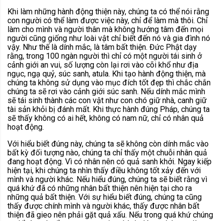
Khi làm những hành động thiện này, chúng ta có thể nói rằng
con người có thể làm được việc này, chỉ để làm mà thôi. Chỉ
làm cho mình và người thân mà không hướng tâm đến mọi
người cũng giống như loài vật chỉ biết đến nó và gia đình nó
vậy. Như thế là dính mắc, là tâm bất thiện. Đức Phật dạy
rằng, trong 100 ngàn người thì chỉ có một người tái sinh ở
cảnh giới an vui, số lượng còn lại rơi vào cõi khổ như địa
ngục, ngạ quỷ, súc sanh, atula. Khi tạo hành động thiện, mà
chúng ta không sử dụng vào mục đích tốt đẹp thì chắc chắn
chúng ta sẽ rơi vào cảnh giới súc sanh. Nếu dính mắc mình
sẽ tái sinh thành các con vật như con chó giữ nhà, canh giữ
tài sản khỏi bị đánh mất. Khi thực hành đúng Pháp, chúng ta
sẽ thấy không có ai hết, không có nam nữ, chỉ có nhân quả
hoạt động.
Với hiểu biết đúng này, chúng ta sẽ không còn dính mắc vào
bất kỳ đối tượng nào, chúng ta chỉ thấy một chuỗi nhân quả
đang hoạt động. Vì có nhân nên có quả sanh khởi. Ngay kiếp
hiện tại, khi chúng ta nhìn thấy điều không tốt xảy đến với
mình và người khác. Nếu hiểu đúng, chúng ta sẽ biết rằng vì
quá khứ đã có những nhân bất thiện nên hiện tại cho ra
những quả bất thiện. Với sự hiểu biết đúng, chúng ta cũng
thấy được chính mình và người khác, thấy được nhân bất
thiện đã gieo nên phải gặt quả xấu. Nếu trong quá khứ chúng