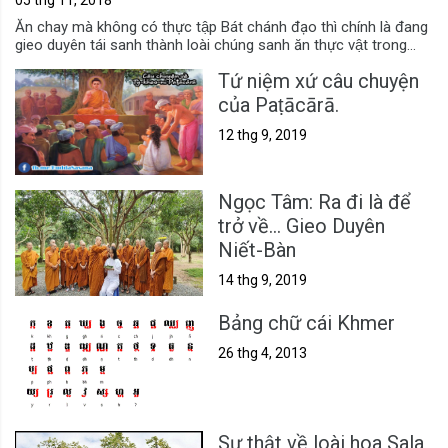
05 thg 11, 2018
Ăn chay mà không có thực tập Bát chánh đạo thì chính là đang
gieo duyên tái sanh thành loài chúng sanh ăn thực vật trong...
Tứ niệm xứ câu chuyện
của Paṭācārā.
12 thg 9, 2019
Ngọc Tâm: Ra đi là để
trở về... Gieo Duyên
Niết-Bàn
14 thg 9, 2019
Bảng chữ cái Khmer
26 thg 4, 2013
Sự thật về loài hoa Sala