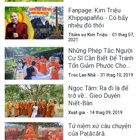
Fanpage: Kim Triệu
Khippapañño - Có bấy
nhiêu đó thôi
Thiền sư Kim Triệu
01 thag 07,
2021
Những Phép Tắc Người
Cư Sĩ Cần Biết Để Tránh
Tổn Giảm Phước Cho
Mình
Trúc Lan Nhã
31 thag 10, 2019
Ngọc Tâm: Ra đi là để
trở về... Gieo Duyên
Niết-Bàn
Xuất gia
14 thag 09, 2019
Tứ niệm xứ câu chuyện
của Paṭācārā.