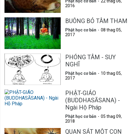
Phật học cơ bản
22 thag 06,
2016
BUÔNG BỎ TÂM THAM
Phật học cơ bản
08 thag 05,
2017
PHÓNG TÂM - SUY
NGHĨ
Phật học cơ bản
10 thag 05,
2017
PHẬT-GIÁO
(BUDDHASĀSANA) -
Ngài Hộ Pháp
Phật học cơ bản
05 thag 09,
2018
QUAN SÁT MỘT CON