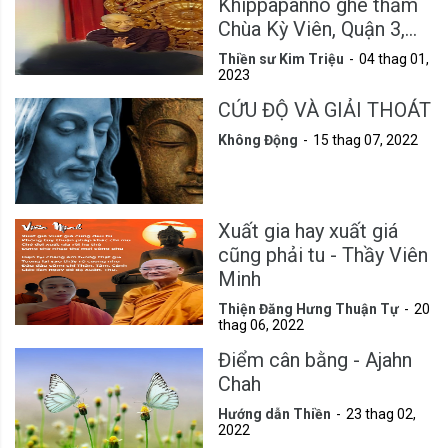
Khippapañño ghé thăm
Chùa Kỳ Viên, Quận 3,
Tp.HCM
Thiền sư Kim Triệu
04 thag 01,
2023
CỨU ĐỘ VÀ GIẢI THOÁT
Không Động
15 thag 07, 2022
Xuất gia hay xuất giá
cũng phải tu - Thầy Viên
Minh
Thiện Đăng Hưng Thuận Tự
20
thag 06, 2022
Điểm cân bằng - Ajahn
Chah
Hướng dẫn Thiền
23 thag 02,
2022