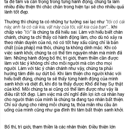
ta để tâm và cẩn trọng trong từng hành động, chúng ta làm
nhiều điều thiện thì chắc chắn trong hiện tại sẽ cho nhiều quả
lành tốt đẹp.
Thường thì chúng ta có những tư tưởng sai lạc như
“tôi có cái
này, anh ta có cái kia, vật này của tôi, vật kia của bạn”
… khi
chấp vào
“tôi”
là chúng ta đã hiểu sai. Làm với hiểu biết chân
chánh, chúng ta chỉ thấy có hành động làm, cho dù nó xảy ra
theo nhân duyên của nó, nó có tốt hay xấu cũng chỉ là bản
chất (của pháp) mà thôi, chúng ta không dính mắc. Khi có
việc sanh khởi, chúng ta có thể tìm nguyên nhân mà mình đã
làm. Những hành động bố thí, trì giới, tham thiền cần được
làm với tác ý không chỉ cho mỗi người mà còn cho mọi
người. Làm với tác ý chân chánh như vậy, chúng ta phải
hướng tâm đến sự dứt bỏ. Khi làm thiện cho người khác với
hiểu biết đúng, chúng ta sẽ thấy từng hành động của mình
sanh khởi và diệt đi, khi đó ta thấy được Khổ đế hay Sự thật
của khổ. Mỗi chúng ta ai cũng có thể làm được như vậy là
điều rất tốt đẹp. Làm việc mà chỉ nghĩ đến lợi ích cá nhân hay
cho người thân của mình là chúng ta đang tạo nhân bất thiện.
Chỉ sử dụng cho riêng mỗi chúng ta, thỏa mãn nhu cầu ăn
uống của mình cũng như gia đình thì tâm bất thiện sanh khởi.
Bố thí, trì giới, tham thiền là các nhân thiện. Điều thiện lớn