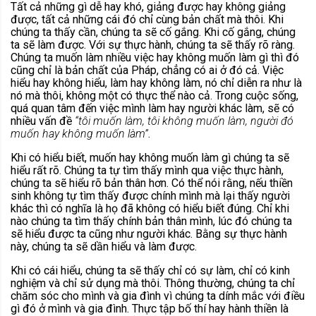
Tất cả những gì dễ hay khó, giảng được hay không giảng
được, tất cả những cái đó chỉ cùng bản chất mà thôi. Khi
chúng ta thấy cần, chúng ta sẽ cố gắng. Khi cố gắng, chúng
ta sẽ làm được. Với sự thực hành, chúng ta sẽ thấy rõ ràng.
Chúng ta muốn làm nhiều việc hay không muốn làm gì thì đó
cũng chỉ là bản chất của Pháp, chẳng có ai ở đó cả. Việc
hiểu hay không hiểu, làm hay không làm, nó chỉ diễn ra như là
nó mà thôi, không một có thực thể nào cả. Trong cuộc sống,
quá quan tâm đến việc mình làm hay người khác làm, sẽ có
nhiều vấn đề
“tôi muốn làm, tôi không muốn làm, người đó
muốn hay không muốn làm”
.
Khi có hiểu biết, muốn hay không muốn làm gì chúng ta sẽ
hiểu rất rõ. Chúng ta tự tìm thấy mình qua việc thực hành,
chúng ta sẽ hiểu rõ bản thân hơn. Có thể nói rằng, nếu thiền
sinh không tự tìm thấy được chính mình mà lại thấy người
khác thì có nghĩa là họ đã không có hiểu biết đúng. Chỉ khi
nào chúng ta tìm thấy chính bản thân mình, lúc đó chúng ta
sẽ hiểu được ta cũng như người khác. Bằng sự thực hành
này, chúng ta sẽ dần hiểu và làm được.
Khi có cái hiểu, chúng ta sẽ thấy chỉ có sự làm, chỉ có kinh
nghiệm và chỉ sử dụng mà thôi. Thông thường, chúng ta chỉ
chăm sóc cho mình và gia đình vì chúng ta dính mắc với điều
gì đó ở mình và gia đình. Thực tập bố thí hay hành thiền là