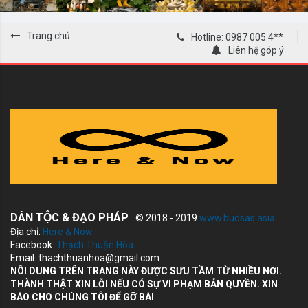
Trang chủ
Hotline: 0987 005 4**
Liên hệ góp ý
DÂN TỘC & ĐẠO PHÁP
© 2018 - 2019
www.budsas.asia
Địa chỉ:
Here & Now
Facebook:
Thạch Thuận Hòa
Email: thachthuanhoa@gmail.com
NÔI DUNG TRÊN TRANG NÀY ĐƯỢC SƯU TẦM TỪ NHIỀU NƠI.
THÀNH THẬT XIN LỖI NẾU CÓ SỰ VI PHẠM BẢN QUYỀN. XIN
BÁO CHO CHÚNG TÔI ĐỂ GỠ BÀI