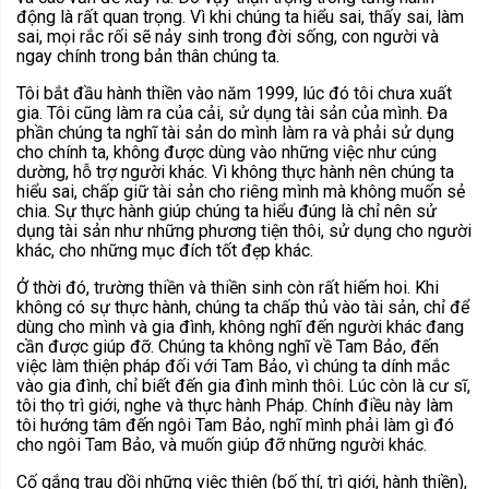
động là rất quan trọng. Vì khi chúng ta hiểu sai, thấy sai, làm
sai, mọi rắc rối sẽ nảy sinh trong đời sống, con người và
ngay chính trong bản thân chúng ta.
Tôi bắt đầu hành thiền vào năm 1999, lúc đó tôi chưa xuất
gia. Tôi cũng làm ra của cải, sử dụng tài sản của mình. Đa
phần chúng ta nghĩ tài sản do mình làm ra và phải sử dụng
cho chính ta, không được dùng vào những việc như cúng
dường, hỗ trợ người khác. Vì không thực hành nên chúng ta
hiểu sai, chấp giữ tài sản cho riêng mình mà không muốn sẻ
chia. Sự thực hành giúp chúng ta hiểu đúng là chỉ nên sử
dụng tài sản như những phương tiện thôi, sử dụng cho người
khác, cho những mục đích tốt đẹp khác.
Ở thời đó, trường thiền và thiền sinh còn rất hiếm hoi. Khi
không có sự thực hành, chúng ta chấp thủ vào tài sản, chỉ để
dùng cho mình và gia đình, không nghĩ đến người khác đang
cần được giúp đỡ. Chúng ta không nghĩ về Tam Bảo, đến
việc làm thiện pháp đối với Tam Bảo, vì chúng ta dính mắc
vào gia đình, chỉ biết đến gia đình mình thôi. Lúc còn là cư sĩ,
tôi thọ trì giới, nghe và thực hành Pháp. Chính điều này làm
tôi hướng tâm đến ngôi Tam Bảo, nghĩ mình phải làm gì đó
cho ngôi Tam Bảo, và muốn giúp đỡ những người khác.
Cố gắng trau dồi những việc thiện (bố thí, trì giới, hành thiền),