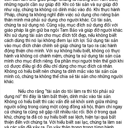
những người cần sự giúp đỡ. Khi có tài sản và sự giúp đỡ
như vậy, chúng ta không có dính mắc vào đó. Khi thực hành
Pháp, chúng ta không nghĩ đến việc sử dụng cho riêng bản
thân mình mà phải sử dụng cho người khác. Có tài sản,
chúng ta sử dụng nó. Cũng vậy, mục đích sử dụng đối với
giáo pháp là gìn giữ ba ngôi Tam Bảo và giúp đỡ người khác.
Khi sử dụng tài sản cho mục đích tốt đẹp, nếu không biết
cách dùng thì nó lại không đem lại ích lợi. Sử dụng tài sản
vào mục đích chân chính sẽ giúp chúng ta tạo ra các hành
động thiện cho mình. Với sự không hiểu biết, không có thực
hành và không có chánh niệm, chúng ta sử dụng tài sản của
mình cho mục đích riêng. Đa phần mọi người trên thế giới khi
có được điều gì đó đều chỉ dùng cho mục đích cá nhân.
Không có hiểu biết nên chúng ta dính mắc vào tài sản của
mình có, chúng ta không thể chia sẻ tài sản cho những người
khác.
Nếu cho rằng “tài sản do tôi làm ra thì tôi phải sử
dụng nó” thì đây là tâm bất thiện, dính mắc vào tài sản.
Không có hiểu biết thì các vấn đề sẽ khởi sinh giữa những
người sống trong cùng một cộng đồng xã hội, thậm chí ngay
cả chúng ta cũng sẽ gặp rất nhiều rắc rối. Bởi ở trong quá
khứ, chúng ta đã có sự hiểu biết sai lệch, hiện tại quả bất
thiện đến với chúng ta. Với hiểu biết sai lạc, chúng ta làm sai
và các vấn đề xảy ra. Do vậy thận trọng trong từng hành