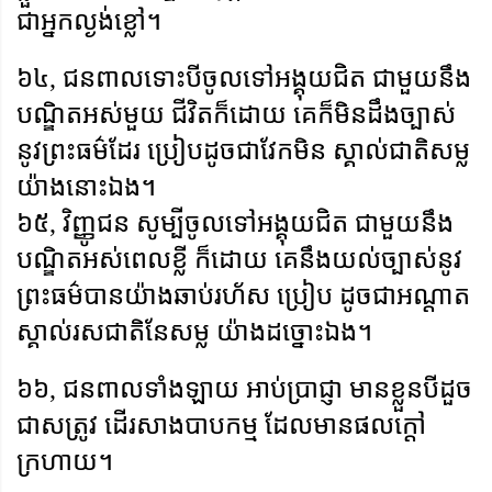
ជាអ្នកល្ងង់ខ្លៅ។
៦៤
,
ជនពាលទោះបីចូលទៅអង្គុយជិត ជាមួយនឹង
បណ្ឌិតអស់មួយ ជីវិតក៏ដោយ គេក៏មិនដឹងច្បាស់
នូវព្រះធម៌ដែរ ប្រៀបដូចជាវែកមិន ស្គាល់ជាតិសម្ល
យ៉ាងនោះឯង។
៦៥
,
វិញ្ញូជន សូម្បីចូលទៅអង្គុយជិត ជាមួយនឹង
បណ្ឌិតអស់ពេលខ្លី ក៏ដោយ គេនឹងយល់ច្បាស់នូវ
ព្រះធម៌បានយ៉ាងឆាប់រហ័ស ប្រៀប ដូចជាអណ្តាត
ស្គាល់រសជាតិនែសម្ល យ៉ាងដច្នោះឯង។
៦៦
,
ជនពាលទាំងឡាយ អាប់ប្រាជ្ញា មានខ្លួនបីដួច
ជាសត្រូវ ដើរសាងបាបកម្ម ដែលមានផលក្តៅ
ក្រហាយ។