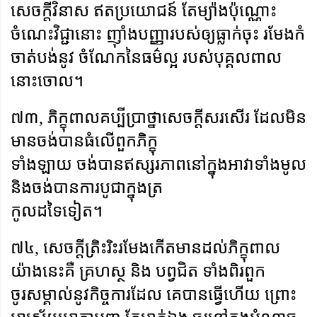
សេចក្តីវិនាស ឥតប្រយោជន៍ តែម្យ៉ាងប៉ុណ្ណោះ
ចំណេះវិជ្ជានោះ ញ៉ាំងបញ្ញារបស់ឲ្យធ្លាក់ចុះ រមែងកំ
ចាត់បង់នូវ ចំណែកនៃធម៌ល្អ របស់បុគ្គលពាល
នោះចោល។
៧៣
,
ភិក្ខុពាលគប្បីប្រាថ្នាសេចក្តីសរសើរ ដែលមិន
មានចង់បានធំលើពួកភិក្ខុ
ទាំងឡាយ ចង់បានឥស្សរភាពនៅក្នុងអាវាទាំងមូល
និងចង់បានការបូជាក្នុងត្រ
កូលដទៃទៀត។
៧៤
,
សេចក្តីត្រិះរិះរមែងកើតមានដល់ភិក្ខុពាល
យ៉ាងនេះគឺ គ្រហស្ថ និង បព្វជិត ទាំងពិរពួក
ចូរសម្គាល់នូវកិច្ចការដែល គេបានធ្វើហើយ ព្រោះ