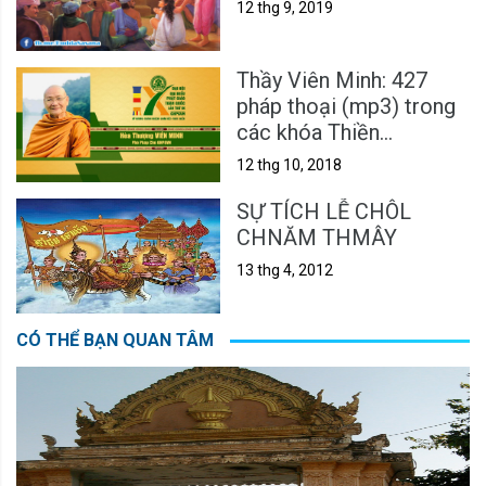
12 thg 9, 2019
Thầy Viên Minh: 427
pháp thoại (mp3) trong
các khóa Thiền
Vipassanā & Sách nói
12 thg 10, 2018
SỰ TÍCH LỄ CHÔL
CHNĂM THMÂY
13 thg 4, 2012
CÓ THỂ BẠN QUAN TÂM