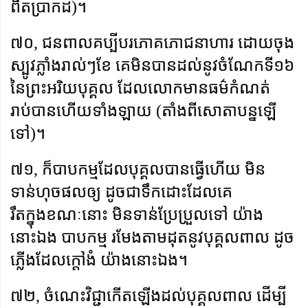
ពិតប្រាកដ)។
៧០
,
ជនពាលគប្បីបរភោគភោជនាហារ ដោយចុង
ស្បូវភ្លាំងរាល់ៗខែ គេមិនបានដល់នូវចំណែកទី១៦
នៃព្រះអរិយបុគ្គល ដែលលោកមានធម៌កំណត់
រាប់បានហើយទាំងឡាយ (តាំងពីសោតាបន្នឡើ
ទៅ)។
៧១
,
ក៏បាបកម្មដែលបុគ្គលបានធ្វើហើយ មិន
ទាន់ហុចផលឲ្យ ដូចជាទឹកដោះដែលគេ
រឹតក្នុងខណៈនោះ មិនទាន់ប្រែប្រួលទៅ យ៉ាង
នោះឯង បាបកម្ម រមែងតាមដុតនូវបុគ្គលពាល ដូច
ភ្លើងដែលក្តៅងំ យ៉ាងនោះឯង។
៧២
,
ចំណេះវិជ្ជាកើតឡើងដល់បុគ្គលពាល ដើម្បី