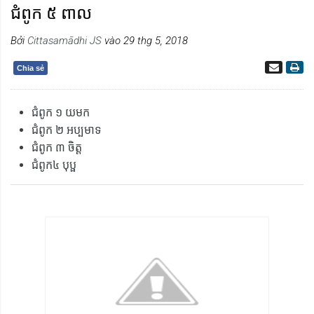
ជំពូក ៥ ពាល
Bởi
Cittasamādhi JS
vào 29 thg 5, 2018
Chia sẻ
ជំពូក ១ យមក
ជំពូក ២ អប្បមាទ
ជំពូក ៣ ចិត្ត
ជំពូក៤ បុប្ផ