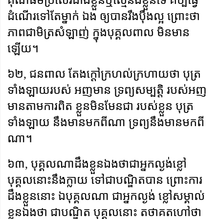
គុណធម៌ប្រសើរជាងខ្លួនឬស្មើនឹងខ្លួនទេ គប្បីធ្វើ
ដំណើរទៅតែម្នាក់ ឯង ឲ្យបានរឹងប៉ឹងល្អ ព្រោះថា
ភាពជាមិត្រសំឡាញ់ ក្នុងបុគ្គលពាល មិនមាន
ឡើយ។
៦២
,
ជនពាល តែងក្តៅក្រហល់ក្រហាយថា បុត្រ
ទាំងឡាយរបស់ អញមាន ទ្រព្យសម្បត្តិ របស់អញ
មានតាមការពិត ខ្លួនមិនមែនជា របស់ខ្លួន បុត្រ
ទាំងឡាយ នឹងមានមកពីណា ទ្រព្យនឹងមានមកពី
ណា។
៦៣
,
បុគ្គលណាដឹងខ្លួនឯងថាជាអ្នកល្ងង់ខ្លៅ
បុគ្គលនោះនឹងក្លាយ ទៅជាបណ្ឌិតបាន ព្រោះការ
ដឹងខ្លួននោះ ឯបុគ្គលណា ជាអ្នកល្ងង់ ខ្លៅសម្គាល់
ខ្លួនឯងថា ជាបណ្ឌិត បុគ្គលនោះ តថាគតហៅថា