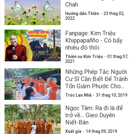
Chah
Hướng dẫn Thiền
23 thag 02,
2022
Fanpage: Kim Triệu
Khippapañño - Có bấy
nhiêu đó thôi
Thiền sư Kim Triệu
01 thag 07,
2021
Những Phép Tắc Người
Cư Sĩ Cần Biết Để Tránh
Tổn Giảm Phước Cho
Mình
Trúc Lan Nhã
31 thag 10, 2019
Ngọc Tâm: Ra đi là để
trở về... Gieo Duyên
Niết-Bàn
Xuất gia
14 thag 09, 2019