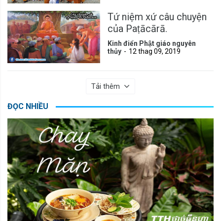
Tứ niệm xứ câu chuyện
của Paṭācārā.
Kinh điển Phật giáo nguyên
thủy
12 thag 09, 2019
Tải thêm
ĐỌC NHIỀU