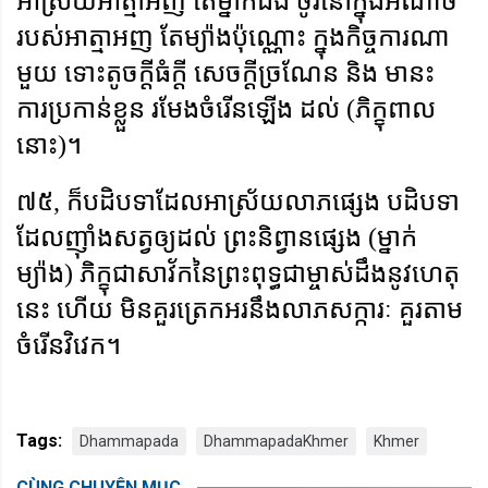
អាស្រ័យអាត្មាអញ តែម្នាក់ឯង ចូរនៅក្នុងអំណាច
របស់អាត្មាអញ តែម្យ៉ាងប៉ុណ្ណោះ ក្នុងកិច្ចការណា
មួយ ទោះតូចក្តីធំក្តី សេចក្តីច្រណែន និង មានះ
ការប្រកាន់ខ្លួន រមែងចំរើនឡើង ដល់ (ភិក្ខុពាល
នោះ)។
៧៥
,
ក៏បដិបទាដែលអាស្រ័យលាភផ្សេង បដិបទា
ដែលញ៉ាំងសត្វឲ្យដល់ ព្រះនិព្វានផ្សេង (ម្នាក់
ម្យ៉ាង) ភិក្ខុជាសាវ័កនៃព្រះពុទ្ធជាម្ចាស់ដឹងនូវហេតុ
នេះ ហើយ មិនគួរត្រេកអរនឹងលាភសក្ការៈ គួរតាម
ចំរើនវិវេក។
Tags:
Dhammapada
DhammapadaKhmer
Khmer
CÙNG CHUYÊN MỤC