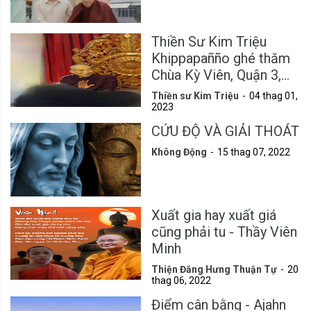
Thiền Sư Kim Triệu
Khippapañño ghé thăm
Chùa Kỳ Viên, Quận 3,
Tp.HCM
Thiền sư Kim Triệu
04 thag 01,
2023
CỨU ĐỘ VÀ GIẢI THOÁT
Không Động
15 thag 07, 2022
Xuất gia hay xuất giá
cũng phải tu - Thầy Viên
Minh
Thiện Đăng Hưng Thuận Tự
20
thag 06, 2022
Điểm cân bằng - Ajahn