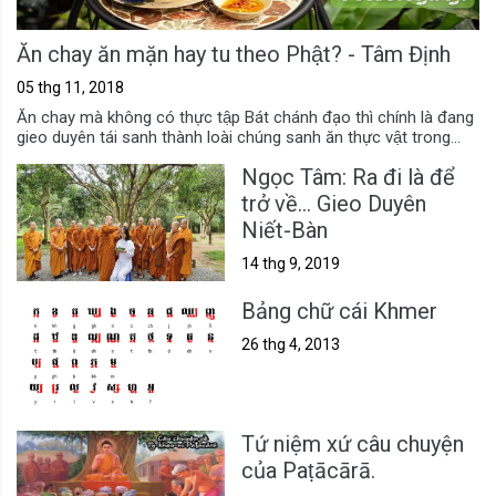
Ăn chay ăn mặn hay tu theo Phật? - Tâm Định
05 thg 11, 2018
Ăn chay mà không có thực tập Bát chánh đạo thì chính là đang
gieo duyên tái sanh thành loài chúng sanh ăn thực vật trong...
Ngọc Tâm: Ra đi là để
trở về... Gieo Duyên
Niết-Bàn
14 thg 9, 2019
Bảng chữ cái Khmer
26 thg 4, 2013
Tứ niệm xứ câu chuyện
của Paṭācārā.