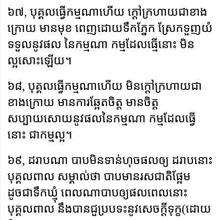
៦៧
,
បុគ្គលធើ្វកម្មណាហើយ ក្តៅក្រហាយជាខាង
ក្រោយ មានមុខ ពេញដោយទឹកភ្នែក ស្រែកទួញយំ
ទទួលនូវផល នៃកម្មណា កម្មដែលធ្មើនោះ មិន
ល្អសោះឡើយ។
៦៨
,
បុគ្គលធ្វើកម្មណាហើយ មិនក្តៅក្រហាយជា
ខាងក្រោយ មានការឆ្អែតចិត្ត មានចិត្ត
សប្បាយសោយនូវផលនៃកម្មណា កម្មដែលធ្វើ
នោះ ជាកម្មល្អ។
៦៩
,
ដរាបណា បាបមិនទាន់ហុចផលឲ្យ ដរាបនោះ
បុគ្គលពាល សម្គាល់ថា បាបមានរសជាតិផ្អែម
ដូចជាទឹកឃ្មុំ ពេលណាបាបឲ្យផលពេលនោះ
បុគ្គលពាល នឹងបានជួប្របទះនូវសេចក្តីទុក្ខ(ដោយ