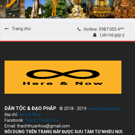
Trang chủ
Hotline: 0987 005 4**
Liên hệ góp ý
DÂN TỘC & ĐẠO PHÁP
© 2018 - 2019
www.budsas.asia
Địa chỉ:
Here & Now
Facebook:
Thạch Thuận Hòa
Email: thachthuanhoa@gmail.com
NÔI DUNG TRÊN TRANG NÀY ĐƯỢC SƯU TẦM TỪ NHIỀU NƠI.