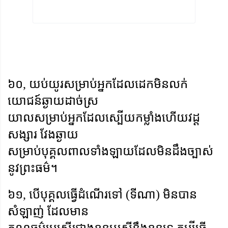
៦០
,
យប់យូរសម្រាប់អ្នកដែលដេកមិនលក់
យោជន៍ឆ្ងាយដាច់ស្រ
យាលសម្រាប់អ្នកដែលស្បើយកម្លាំងហើយវដ្ត
សង្សារ វែងឆ្ងាយ
សម្រាប់បុគ្គលពាលទាំងឡាយដែលមិនដឹងច្បាស់
នូវព្រះធម៌។
៦១
,
បើបុគ្គលធ្វើដំណើរទៅ (ទីណា) មិនបាន
សំឡាញ់ ដែលមាន