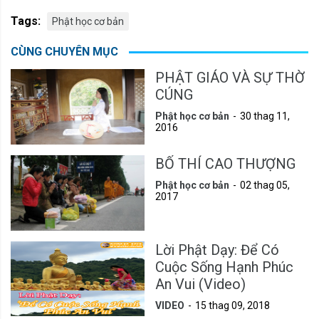
Tags:
Phật học cơ bản
CÙNG CHUYÊN MỤC
PHẬT GIÁO VÀ SỰ THỜ
CÚNG
Phật học cơ bản
30 thag 11,
2016
BỐ THÍ CAO THƯỢNG
Phật học cơ bản
02 thag 05,
2017
Lời Phật Dạy: Để Có
Cuộc Sống Hạnh Phúc
An Vui (Video)
VIDEO
15 thag 09, 2018