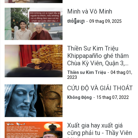
Minh và Vô Minh
ថាច់ធ្វឹនហ្វា
09 thag 09, 2025
Thiền Sư Kim Triệu
Khippapañño ghé thăm
Chùa Kỳ Viên, Quận 3,
Tp.HCM
Thiền sư Kim Triệu
04 thag 01,
2023
CỨU ĐỘ VÀ GIẢI THOÁT
Không Động
15 thag 07, 2022
Xuất gia hay xuất giá
cũng phải tu - Thầy Viên