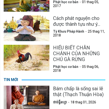
Phật học cơ bản
01 thag 05,
2017
Cách phát nguyện cho
được thành tựu như ý...
Tỳ Khưu Pháp Hành
25 thag 11,
2018
HIỂU BIẾT CHÂN
CHÁNH CỦA NHỮNG
CHÚ GÀ RỪNG
Phật học cơ bản
05 thag 06,
2018
TIN MỚI
Bám chấp là sống sai lẽ
thật (Thạch Thuận Hòa)
ថាច់ធ្វឹនហ្វា
18 thag 01, 2026