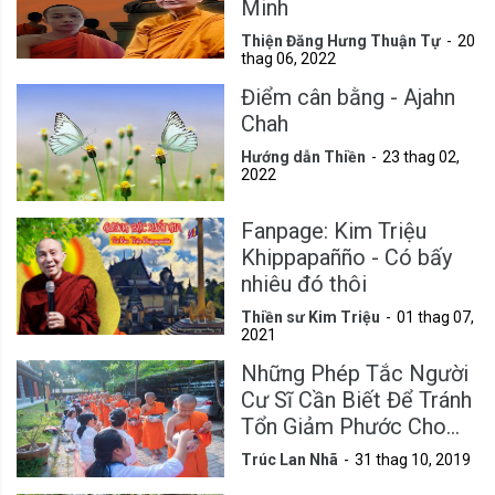
Minh
Thiện Đăng Hưng Thuận Tự
20
thag 06, 2022
Điểm cân bằng - Ajahn
Chah
Hướng dẫn Thiền
23 thag 02,
2022
Fanpage: Kim Triệu
Khippapañño - Có bấy
nhiêu đó thôi
Thiền sư Kim Triệu
01 thag 07,
2021
Những Phép Tắc Người
Cư Sĩ Cần Biết Để Tránh
Tổn Giảm Phước Cho
Mình
Trúc Lan Nhã
31 thag 10, 2019