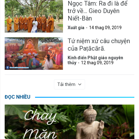
Ngọc Tâm: Ra đi là để
trở về... Gieo Duyên
Niết-Bàn
Xuất gia
14 thag 09, 2019
Tứ niệm xứ câu chuyện
của Paṭācārā.
Kinh điển Phật giáo nguyên
thủy
12 thag 09, 2019
Tải thêm
ĐỌC NHIỀU