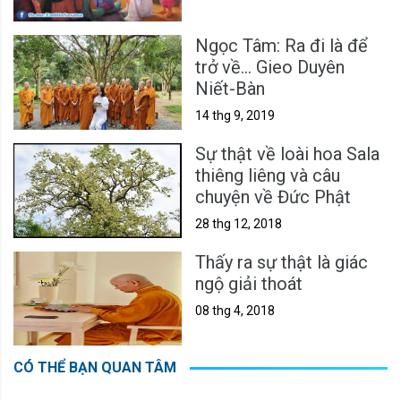
Ngọc Tâm: Ra đi là để
trở về... Gieo Duyên
Niết-Bàn
14 thg 9, 2019
Sự thật về loài hoa Sala
thiêng liêng và câu
chuyện về Đức Phật
28 thg 12, 2018
Thấy ra sự thật là giác
ngộ giải thoát
08 thg 4, 2018
CÓ THỂ BẠN QUAN TÂM