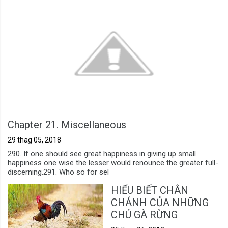
Chapter 21. Miscellaneous
29 thag 05, 2018
290. If one should see great happiness in giving up small
happiness one wise the lesser would renounce the greater full-
discerning.291. Who so for sel
HIỂU BIẾT CHÂN
CHÁNH CỦA NHỮNG
CHÚ GÀ RỪNG