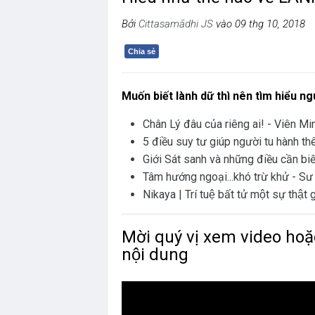
Bởi
Cittasamādhi JS
vào 09 thg 10, 2018
Chia sẻ
Muốn biết lành dữ thì nên tìm hiểu ng
Chân Lý đâu của riêng ai! - Viên Mi
5 điều suy tư giúp người tu hành t
Giới Sát sanh và những điều cần bi
Tâm hướng ngoại...khó trừ khử - S
Nikaya | Trí tuệ bất tử một sự thậ
Mời quý vị xem video hoặc
nội dung