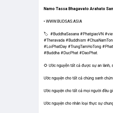
Namo Tassa Bhagavato Arahato S
• WWW.BUDSAS.ASIA
🏷 #BuddhaSasana #PhatgiaoVN #vie
#Theravada #Buddhism #ChuaNamTong #
#LoiPhatDay #TrungTamHoTong #Phatgi
#Buddha #DucPhat #DaoPhat.
🌻 Ước nguyện tất cả được sự an lành, sứ
Ước nguyện cho tất cả chúng sanh chứn
Ước nguyện cho tất cả mọi người đều gi
Ước nguyện cho nhân loại thực sự chun