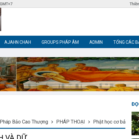
4 GMT+7
Thiền
AJAHN CHAH
GROUPS PHÁP ÂM
ADMIN
TỔNG CÁC B
Label tag 3
Label tag 4
Trích đoạn Phật giáo
Thiền Phật giáo
ĐỌ
Pháp Bảo Cao Thượng
PHÁP THOẠI
Phật học cơ bản
S
ÀNH VÀ DỮ