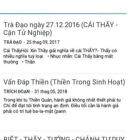
Trà Đạo ngày 27.12.2016 (CÁI THẤY -
Cận Tử Nghiệp)
TRÀ ĐẠO
25 thag 09, 2017
Cái ThấyHỏi: Xin Thầy giải nghĩa về cái THẤY?- Thấy có
nhiều nghĩa tuỳ loại: • Nhục nhãn: Cái Thấy bằng mắt
thường • Thần
Vấn Đáp Thiền (Thiền Trong Sinh Hoạt)
TRÍCH ĐOẠN
31 thag 05, 2018
Trong khi tu Thiền Quán, hành giả không nhất thiết phải tu
Chỉ để đạt tới tình trạng an định. Ðiều tối cần là hành giả
phải có trí tuệ ba-la-mật (pann
BIẾT - THẤY - TƯỞNG - CHÁNH TƯ DUY