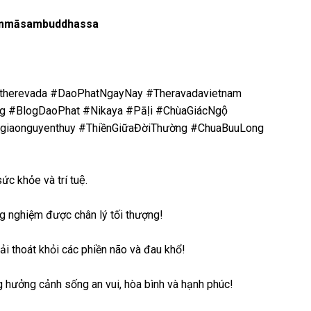
ammāsambuddhassa
therevada #DaoPhatNgayNay #Theravadavietnam
BlogDaoPhat #Nikaya #Pāḷi #ChùaGiácNgộ
aonguyenthuy #ThiềnGiữaĐờiThường #ChuaBuuLong
c khỏe và trí tuệ.
g nghiệm được chân lý tối thượng!
ải thoát khỏi các phiền não và đau khổ!
g hưởng cảnh sống an vui, hòa bình và hạnh phúc!