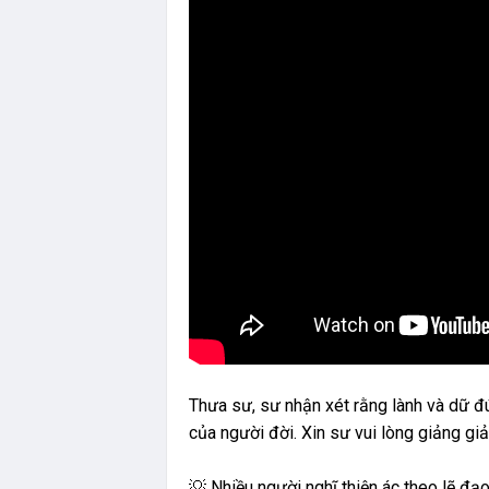
Thưa sư, sư nhận xét rằng lành và dữ đ
của người đời. Xin sư vui lòng giảng giả
💡 Nhiều người nghĩ thiện ác theo lẽ đạ