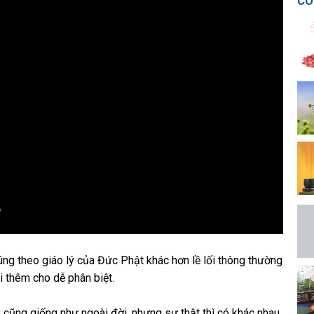
CÓ
úng theo giáo lý của Đức Phật khác hơn lề lối thông thường
i thêm cho dễ phân biệt.
o cũng giống như ngoài đời, nhưng sự thật thì có khác nhau.