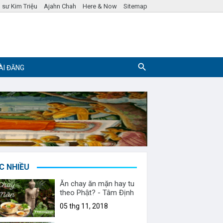
 sư Kim Triệu
Ajahn Chah
Here & Now
Sitemap
ÀI ĐĂNG
Pháp ngữ
Hỏi đáp Phật Pháp
C NHIỀU
Ăn chay ăn mặn hay tu
theo Phật? - Tâm Định
ư Cô Hương Thiền
VIDEO
05 thg 11, 2018