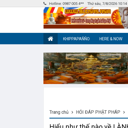
Hotline: 0987 005 4**
Thứ sáu, 7/8/2026 10:1
KHIPPAPAÑÑO
HERE & NOW
Nhóm Pháp Âm
Label tag 2
Trang chủ
HỎI ĐÁP PHẬT PHÁP
Hiểu như thế nào về L