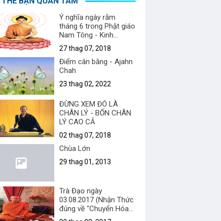
 THỂ BẠN QUAN TÂM
Ý nghĩa ngày rằm
tháng 6 trong Phật giáo
Nam Tông - Kinh
Chuyển Pháp Luân
27 thag 07, 2018
(Dhammacakkappavatt
ana Sutta)
Điểm cân bằng - Ajahn
Chah
23 thag 02, 2022
ĐỪNG XEM ĐÓ LÀ
CHÂN LÝ - BỐN CHÂN
LÝ CAO CẢ
02 thag 07, 2018
Chùa Lớn
29 thag 01, 2013
Trà Đạo ngày
03.08.2017 (Nhận Thức
đúng về "Chuyển Hóa
& Cứu Độ - Tiểu Ngã &