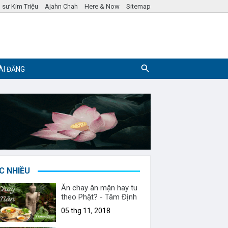
 sư Kim Triệu
Ajahn Chah
Here & Now
Sitemap
ÀI ĐĂNG
Pháp ngữ
Hỏi đáp Phật Pháp
C NHIỀU
Ăn chay ăn mặn hay tu
theo Phật? - Tâm Định
05 thg 11, 2018