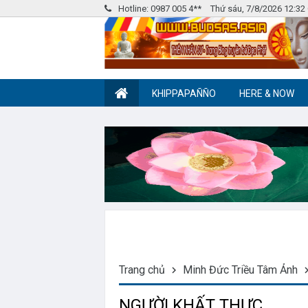
Hotline: 0987 005 4**
Thứ sáu, 7/8/2026 12:3
KHIPPAPAÑÑO
HERE & NOW
Nhóm Pháp Âm
Label tag 2
Trang chủ
Minh Đức Triều Tâm Ảnh
NGƯỜI KHẤT THỰC