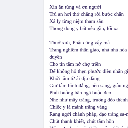
Xin ăn từng vá ơn người
Trú an hơi thở chẳng rời bước chân
Xả ly từng niệm tham sân
Thong dong y bát nẻo gần, lối xa
Thuở xưa, Phật cũng vậy mà
Trang nghiêm thân giáo, nhà nhà hóa
duyên
Cho tín tâm nở chợ triền
Để không hổ thẹn phước điền nhân g
Khởi tâm từ ái dịu dàng
Giữ tâm bình đẳng, hèn sang, giàu n
Phủi buông bãn ngã buộc đeo
Nhẹ như mây trắng, truông đèo thênh
Chiếc y là mảnh trăng vàng
Rạng ngời chánh pháp, đạo tràng sa
Chút thanh khiết, chút tâm hồn