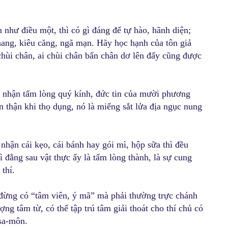
n như điều một, thì có gì đáng để tự hào, hãnh diện;
hang, kiêu căng, ngã mạn. Hãy học hạnh của tôn giả
chùi chân, ai chùi chân bẩn chân dơ lên đấy cũng được
thọ nhận tấm lòng quý kính, đức tin của mười phương
ẩn thận khi thọ dụng, nó là miếng sắt lửa địa ngục nung
i nhận cái kẹo, cái bánh hay gói mì, hộp sữa thì đều
 đằng sau vật thực ấy là tấm lòng thành, là sự cung
thí.
ì đừng có “tâm viên, ý mã” mà phải thường trực chánh
ượng tâm từ, có thể tập trú tâm giải thoát cho thí chủ có
sa-môn.