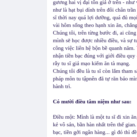
gương hai vị đại tôn giả ở trên - như
như là hạt bụi dính trên đôi chân trầ
sĩ thời nay quá lợi dưỡng, quá đủ mọi
vài hôm sống theo hạnh xin ăn, chẳng
Chúng tôi, trên từng bước đi, ai cũng
mình sẽ học được nhiều điều, và sự t
công việc liên hệ bộn bề quanh năm. 
nhận tiền bạc đúng với giới điều qu
rẫy tu sĩ giả mạo kiếm ăn tà mạng.
Chúng tôi đều là tu sĩ còn lắm tham s
pháp môn tu tậpnên đã tự răn bảo mì
hành trì.
Có mười điều tâm niệm như sau:
Điều một: Mình là một tu sĩ đi xin ăn
kẻ vô sản, bần hàn nhất trên thế gian
bạc, tiền gởi ngân hàng... gì đó thì đ