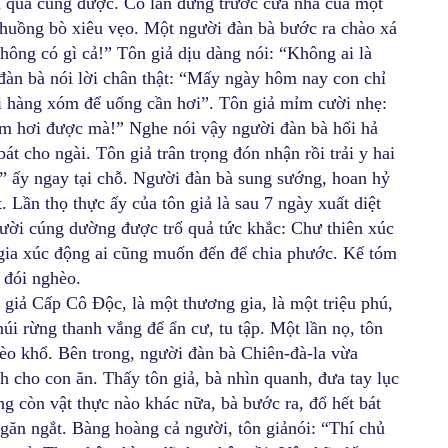
 qua cũng được. Có lần đứng trước cửa nhà của một
 chuồng bò xiêu vẹo. Một người đàn bà bước ra chào xá
hông có gì cả!” Tôn giả dịu dàng nói: “Không ai là
đàn bà nói lời chân thật: “Mấy ngày hôm nay con chỉ
i hàng xóm để uống cần hơi”. Tôn giả mỉm cười nhẹ:
ầm hơi được mà!” Nghe nói vậy người đàn bà hối hả
át cho ngài. Tôn giả trân trọng đón nhận rồi trải y hai
c” ấy ngay tại chỗ. Người đàn bà sung sướng, hoan hỷ
 Lần thọ thực ấy của tôn giả là sau 7 ngày xuất diệt
ười cúng dường được trổ quả tức khắc: Chư thiên xúc
 gia xúc động ai cũng muốn đến để chia phước. Kể tóm
h đói nghèo.
 giả Cấp Cô Độc, là một thương gia, là một triệu phú,
núi rừng thanh vắng để ẩn cư, tu tập. Một lần nọ, tôn
èo khổ. Bên trong, người đàn bà Chiên-đà-la vừa
h cho con ăn. Thấy tôn giả, bà nhìn quanh, đưa tay lục
ng còn vật thực nào khác nữa, bà bước ra, đổ hết bát
găn ngắt. Bàng hoàng cả người, tôn giảnói: “Thí chủ