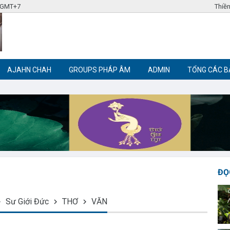
2 GMT+7
Thiền
AJAHN CHAH
GROUPS PHÁP ÂM
ADMIN
TỔNG CÁC B
Label tag 3
Label tag 4
Trích đoạn Phật giáo
Thiền Phật giáo
ĐỌ
Sư Giới Đức
THƠ
VĂN