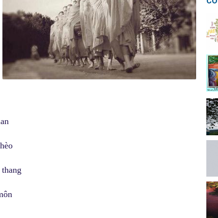
CÓ
ian
ghèo
 thang
-môn