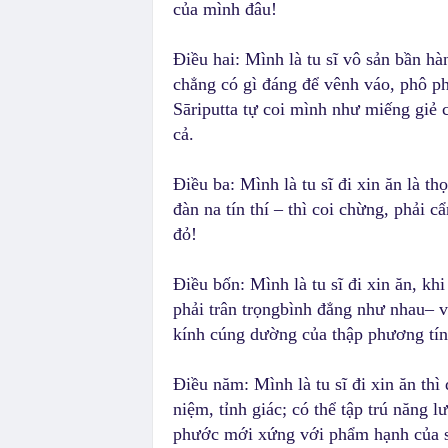
của mình đâu!
Điều hai: Mình là tu sĩ vô sản bần hà
chẳng có gì đáng để vênh váo, phô p
Sāriputta tự coi mình như miếng giẻ 
cả.
Điều ba: Mình là tu sĩ đi xin ăn là 
đàn na tín thí – thì coi chừng, phải c
đỏ!
Điều bốn: Mình là tu sĩ đi xin ăn, kh
phải trân trọngbình đẳng như nhau– vì
kính cúng dường của thập phương tín 
Điều năm: Mình là tu sĩ đi xin ăn th
niệm, tỉnh giác; có thể tập trú năng l
phước mới xứng với phẩm hạnh của 