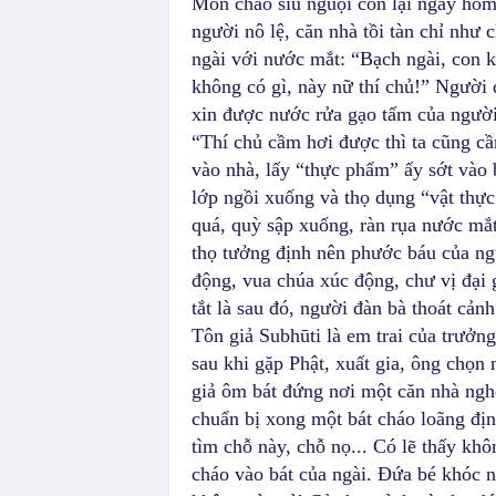
Món cháo siu nguội còn lại ngày hôm
người nô lệ, căn nhà tồi tàn chỉ như
ngài với nước mắt: “Bạch ngài, con k
không có gì, này nữ thí chủ!” Người 
xin được nước rửa gạo tấm của ngườ
“Thí chủ cầm hơi được thì ta cũng c
vào nhà, lấy “thực phẩm” ấy sớt vào b
lớp ngồi xuống và thọ dụng “vật thự
quá, quỳ sập xuống, ràn rụa nước mắt.
thọ tưởng định nên phước báu của ng
động, vua chúa xúc động, chư vị đại
tắt là sau đó, người đàn bà thoát cản
Tôn giả Subhūti là em trai của trưởng
sau khi gặp Phật, xuất gia, ông chọn 
giả ôm bát đứng nơi một căn nhà ngh
chuẩn bị xong một bát cháo loãng địn
tìm chỗ này, chỗ nọ... Có lẽ thấy khô
cháo vào bát của ngài. Đứa bé khóc n