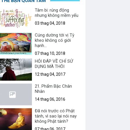
 THỂ BẠN QUAN TÂM
Tâm bi: rúng động
nhưng không mềm yếu
03 thag 04, 2018
Cúng dường tới vị Tỳ
kheo không có giới
hạnh...
07 thag 10, 2018
HỎI ĐÁP VỀ CHỈ SỬ
DỤNG MÀ THÔI
12 thag 04, 2017
21. Phẩm Bậc Chân
Nhân
14 thag 06, 2016
Đã nói trước có Phật
tánh, vì sao lại nói nay
không Phật tánh?
07 thag 06, 2017