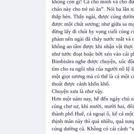
không còn gì! Cả cho mình và cho đứa
cháo này cho trẻ nó ăn”. Nói ba lần 
thấp hèn. Thấy ngài, được cúng dườn
được một chút sương; như giữa sa mạ
đừng lấy đi chút hy vọng cuối cùng c
phàm nên ngài đã chảy nước mắt và n
không an tâm được khi nhận vật thực
như tước đoạt hoặc bớt xén vào cái p
Bimbisāra nghe được chuyện, xúc độn
tìm cho ra ngôi nhà của người nô lệ 
một giọt sương mà có thể là cả một c
thoát được cảnh khốn khổ.
Chuyện xưa là như vậy.
Hơn một năm nay, hễ đến ngày chủ nhật
cùng chư sư, khi mười, mười hai, đôi
thành phố Huế, cả ngoại ô, kể cả một 
thịnh mãn này thì quá nhiều, quá sun
cúng dường cả. Không có cái cảnh “x