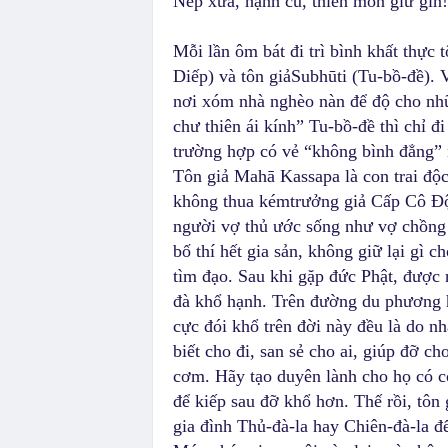
Nếp xưa, hạnh cũ, thiền môn giữ gìn!
Mỗi lần ôm bát đi trì bình khất thực
Diếp) và tôn giảSubhūti (Tu-bồ-đề). V
nơi xóm nhà nghèo nàn để độ cho nhữ
chư thiên ái kính” Tu-bồ-đề thì chỉ đ
trường hợp có vẻ “không bình đẳng” 
Tôn giả Mahā Kassapa là con trai độc
không thua kémtrưởng giả Cấp Cô Độc
người vợ thủ ước sống như vợ chồng
bố thí hết gia sản, không giữ lại gì 
tìm đạo. Sau khi gặp đức Phật, được 
đà khổ hạnh. Trên đường du phương h
cực đói khổ trên đời này đều là do nh
biết cho đi, san sẻ cho ai, giúp đỡ 
cơm. Hãy tạo duyên lành cho họ có c
để kiếp sau đỡ khổ hơn. Thế rồi, tô
gia đình Thủ-đà-la hay Chiên-đà-la đ