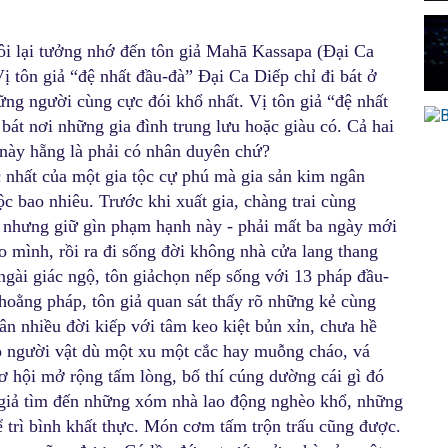
 tôi lại tưởng nhớ đến tôn giả Mahā Kassapa (Đại Ca
ị tôn giả “đệ nhất đầu-đà” Đại Ca Diếp chỉ đi bát ở
ng người cùng cực đói khổ nhất. Vị tôn giả “đệ nhất
i bát nơi những gia đình trung lưu hoặc giàu có. Cả hai
này hẵng là phải có nhân duyên chứ?
 nhất của một gia tộc cự phú mà gia sản kim ngân
 bao nhiêu. Trước khi xuất gia, chàng trai cùng
 nhưng giữ gìn phạm hạnh này - phải mất ba ngày mới
cho mình, rồi ra đi sống đời không nhà cửa lang thang
ngài giác ngộ, tôn giảchọn nếp sống với 13 pháp đầu-
oằng pháp, tôn giả quan sát thấy rõ những kẻ cùng
ân nhiều đời kiếp với tâm keo kiệt bủn xỉn, chưa hề
cho người vật dù một xu một cắc hay muỗng cháo, vá
ơ hội mở rộng tấm lòng, bố thí cúng dường cái gì đó
n giả tìm đến những xóm nhà lao động nghèo khổ, những
ể trì bình khất thực. Món cơm tấm trộn trấu cũng được.