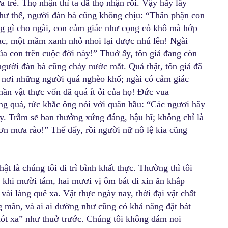
 trẻ. Thọ nhận thì ta đã thọ nhận rồi. Vậy hãy lấy
như thế, người đàn bà cũng không chịu: “Thân phận con
g gì cho ngài, con cảm giác như cọng cỏ khô mà hớp
c, một mầm xanh nhỏ nhoi lại được nhú lên! Ngài
ủa con trên cuộc đời này!” Thuở ấy, tôn giả đang còn
gười đàn bà cũng chảy nước mắt. Quả thật, tôn giả đã
 nơi những người quá nghèo khổ; ngài có cảm giác
hần vật thực vốn đã quá ít ỏi của họ! Đức vua
g quá, tức khắc ông nói với quân hầu: “Các ngươi hãy
ấy. Trẫm sẽ ban thưởng xứng đáng, hậu hĩ; không chỉ là
ơn mưa rào!” Thế đấy, rồi người nữ nô lệ kia cũng
 là chúng tôi đi trì bình khất thực. Thường thì tôi
 khi mười tám, hai mươi vị ôm bát đi xin ăn khắp
vài làng quê xa. Vật thực ngày nay, thời đại vật chất
g mãn, và ai ai dường như cũng có khả năng đặt bát
ót xa” như thuở trước. Chúng tôi không dám noi