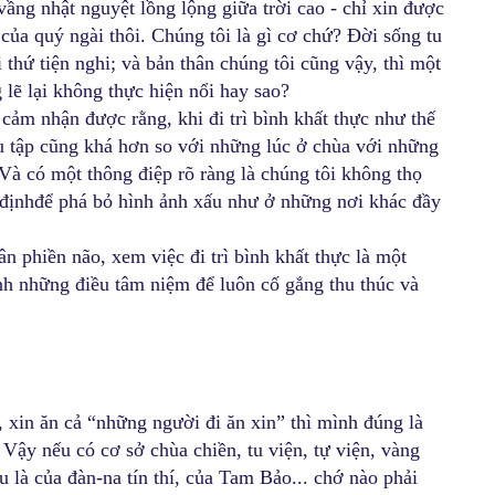
 vầng nhật nguyệt lồng lộng giữa trời cao - chỉ xin được
n của quý ngài thôi. Chúng tôi là gì cơ chứ? Đời sống tu
 thứ tiện nghi; và bản thân chúng tôi cũng vậy, thì một
 lẽ lại không thực hiện nổi hay sao?
 cảm nhận được rằng, khi đi trì bình khất thực như thế
u tập cũng khá hơn so với những lúc ở chùa với những
Và có một thông điệp rõ ràng là chúng tôi không thọ
y địnhđể phá bỏ hình ảnh xấu như ở những nơi khác đầy
ân phiền não, xem việc đi trì bình khất thực là một
nh những điều tâm niệm để luôn cố gắng thu thúc và
, xin ăn cả “những người đi ăn xin” thì mình đúng là
. Vậy nếu có cơ sở chùa chiền, tu viện, tự viện, vàng
ều là của đàn-na tín thí, của Tam Bảo... chớ nào phải