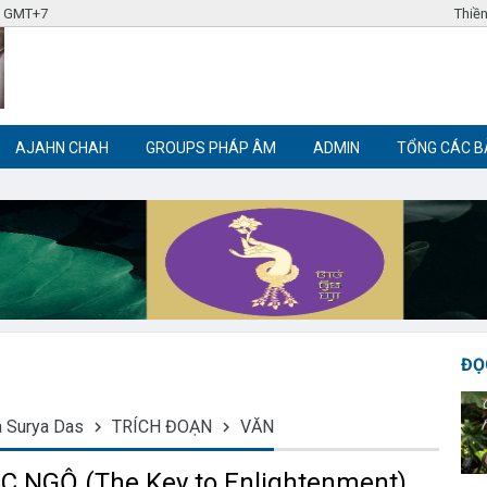
8 GMT+7
Thiền
AJAHN CHAH
GROUPS PHÁP ÂM
ADMIN
TỔNG CÁC B
Label tag 3
Label tag 4
Trích đoạn Phật giáo
Thiền Phật giáo
ĐỌ
 Surya Das
TRÍCH ĐOẠN
VĂN
 NGỘ (The Key to Enlightenment)