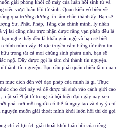
muốn giải phóng khỏi cỗ máy của luân hồi sinh tử và
g siêu vượt luân hồi tử sinh. Quan kiến vô biên về
thông qua trưởng dưỡng tín tâm chân thành ấy. Bạn sẽ
ợng Sư, Phật, Pháp, Tăng của chính mình, lý nhân
à vị lai cũng như trực nhận được rằng vạn pháp đều là
 bạn nghe thấy đều là khẩu giác ngộ và bạn sẽ biết
a chính mình vậy. Được truyền cảm hứng từ niềm tin
n hữu trong tất cả mọi chúng sinh phàm tình, bạn sẽ
iác ngộ. Đây được gọi là tâm chí thành tín nguyện.
hí thành tín nguyện. Bạn cần phải quán chiếu tầm quan
em mục đích đến với đạo pháp của mình là gì. Thực
húc cho đời này và để được tái sinh vào cảnh giới cao
n, một số Phật tử trong xã hội hiện đại ngày nay xem
khởi phát nơi mỗi người có thể là ngụy tạo và duy ý chí.
 nguyện muốn giải thoát mình khỏi luôn hồi thì đó gọi
 chỉ vì lợi ích giải thoát khỏi luân hồi của riêng