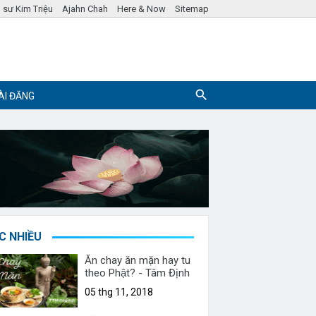
 sư Kim Triệu
Ajahn Chah
Here & Now
Sitemap
ÀI ĐĂNG
Pháp ngữ
Hỏi đáp Phật Pháp
C NHIỀU
Ăn chay ăn mặn hay tu
theo Phật? - Tâm Định
05 thg 11, 2018