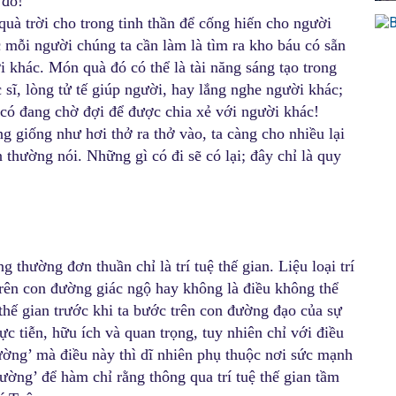
 đó!
uà trời cho trong tinh thần để cống hiến cho người
c mỗi người chúng ta cần làm là tìm ra kho báu có sẵn
i khác. Món quà đó có thể là tài năng sáng tạo trong
 sĩ, lòng tử tế giúp người, hay lắng nghe người khác;
 có đang chờ đợi để được chia xẻ với người khác!
 giống như hơi thở ra thở vào, ta càng cho nhiều lại
thường nói. Những gì có đi sẽ có lại; đây chỉ là quy
g thường đơn thuần chỉ là trí tuệ thế gian. Liệu loại trí
 trên con đường giác ngộ hay không là điều không thể
ệ thế gian trước khi ta bước trên con đường đạo của sự
ực tiễn, hữu ích và quan trọng, tuy nhiên chỉ với điều
đường’ mà điều này thì dĩ nhiên phụ thuộc nơi sức mạnh
đường’ để hàm chỉ rằng thông qua trí tuệ thế gian tầm