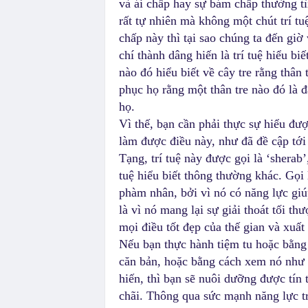
và ái chấp hay sự bám chấp thường tì
rất tự nhiên mà không một chút trí tu
chấp này thì tại sao chúng ta đến gi
chí thành dâng hiến là trí tuệ hiểu b
nào đó hiểu biết về cây tre rằng thân
phục họ rằng một thân tre nào đó là 
họ.
Vì thế, bạn cần phải thực sự hiểu đượ
làm được điều này, như đã đề cập tới 
Tạng, trí tuệ này được gọi là ‘sherab’,
tuệ hiểu biết thông thường khác. Gọi l
phàm nhân, bởi vì nó có năng lực giú
là vì nó mang lại sự giải thoát tối thư
mọi điều tốt đẹp của thế gian và xuất 
Nếu bạn thực hành tiệm tu hoặc bằng c
căn bản, hoặc bằng cách xem nó như p
hiến, thì bạn sẽ nuôi dưỡng được tín
chãi. Thông qua sức mạnh năng lực tr