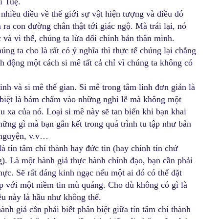
í Tuệ.
t nhiều điều về thế giới sự vật hiện tượng và điều đó
 ra con đường chân thật tới giác ngộ. Mà trái lại, nó
 và vì thế, chúng ta lừa dối chính bản thân mình.
ng ta cho là rất có ý nghĩa thì thực tế chúng lại chẳng
nh động một cách si mê tất cả chỉ vì chúng ta không có
linh và si mê thế gian. Si mê trong tâm linh đơn giản là
 biệt là bám chấm vào những nghi lễ mà không một
âu xa của nó. Loại si mê này sẽ tan biến khi bạn khai
hững gì mà bạn gắn kết trong quá trình tu tập như bản
u nguyện, v.v…
à tín tâm chí thành hay đức tin (hay chính tín chứ
). Là một hành giả thực hành chính đạo, bạn cần phải
thực. Sẽ rất đáng kinh ngạc nếu một ai đó có thể đặt
p với một niềm tin mù quáng. Cho dù không có gì là
iều này là hầu như không thể.
ành giả cần phải biết phân biệt giữa tín tâm chí thành