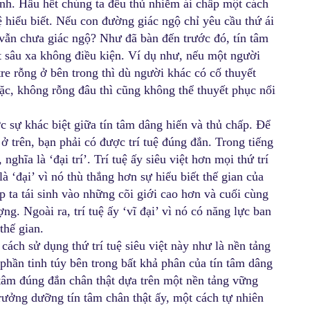
nh. Hầu hết chúng ta đều thủ nhiễm ái chấp một cách
ệ hiểu biết. Nếu con đường giác ngộ chỉ yêu cầu thứ ái
ờ vẫn chưa giác ngộ? Như đã bàn đến trước đó, tín tâm
iết sâu xa không điều kiện. Ví dụ như, nếu một người
 tre rỗng ở bên trong thì dù người khác có cố thuyết
đặc, không rỗng đâu thì cũng không thể thuyết phục nổi
c sự khác biệt giữa tín tâm dâng hiến và thủ chấp. Để
ở trên, bạn phải có được trí tuệ đúng đắn. Trong tiếng
 nghĩa là ‘đại trí’. Trí tuệ ấy siêu việt hơn mọi thứ trí
à ‘đại’ vì nó thù thắng hơn sự hiểu biết thế gian của
p ta tái sinh vào những cõi giới cao hơn và cuối cùng
ợng. Ngoài ra, trí tuệ ấy ‘vĩ đại’ vì nó có năng lực ban
thế gian.
ách sử dụng thứ trí tuệ siêu việt này như là nền tảng
hần tinh túy bên trong bất khả phân của tín tâm dâng
 tâm đúng đắn chân thật dựa trên một nền tảng vững
ưởng dưỡng tín tâm chân thật ấy, một cách tự nhiên