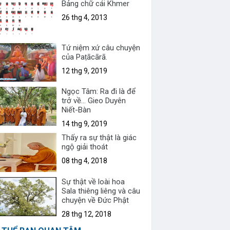
Bảng chữ cái Khmer
26 thg 4, 2013
Tứ niệm xứ câu chuyện
của Paṭācārā.
12 thg 9, 2019
Ngọc Tâm: Ra đi là để
trở về... Gieo Duyên
Niết-Bàn
14 thg 9, 2019
Thấy ra sự thật là giác
ngộ giải thoát
08 thg 4, 2018
Sự thật về loài hoa
Sala thiêng liêng và câu
chuyện về Đức Phật
28 thg 12, 2018