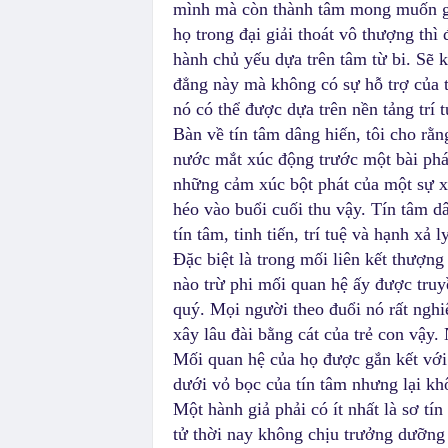
mình mà còn thành tâm mong muốn giải
họ trong đại giải thoát vô thượng thì
hành chủ yếu dựa trên tâm từ bi. Sẽ 
đẳng này mà không có sự hỗ trợ của 
nó có thể được dựa trên nền tảng trí 
Bàn về tín tâm dâng hiến, tôi cho r
nước mắt xúc động trước một bài pháp
những cảm xúc bột phát của một sự x
héo vào buổi cuối thu vậy. Tín tâm dâ
tín tâm, tinh tiến, trí tuệ và hạnh xả ly
Đặc biệt là trong mối liên kết thượng
nào trừ phi mối quan hệ ấy được truy
quý. Mọi người theo đuổi nó rất ngh
xây lâu đài bằng cát của trẻ con vậy.
Mối quan hệ của họ được gắn kết vớ
dưới vỏ bọc của tín tâm nhưng lại kh
Một hành giả phải có ít nhất là sơ t
tử thời nay không chịu trưởng dưỡng 