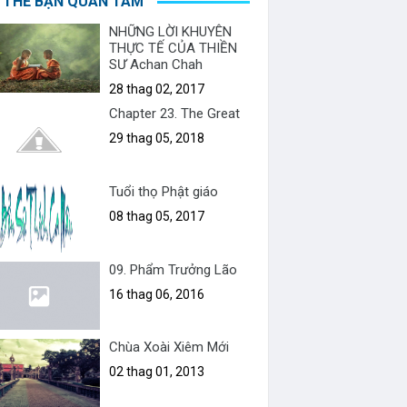
 THỂ BẠN QUAN TÂM
NHỮNG LỜI KHUYÊN
THỰC TẾ CỦA THIỀN
SƯ Achan Chah
28 thag 02, 2017
Chapter 23. The Great
29 thag 05, 2018
Tuổi thọ Phật giáo
08 thag 05, 2017
09. Phẩm Trưởng Lão
16 thag 06, 2016
Chùa Xoài Xiêm Mới
02 thag 01, 2013