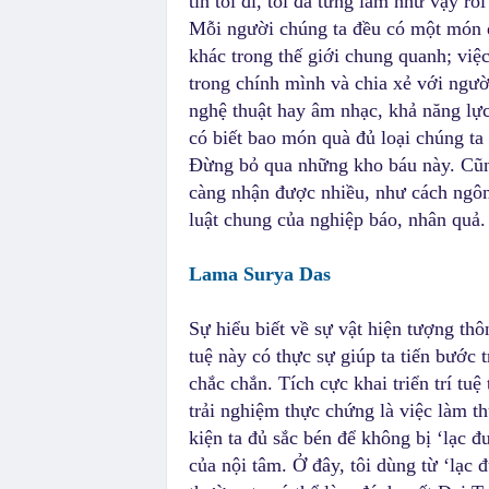
tin tôi đi, tôi đã từng làm như vậy rồi
Mỗi người chúng ta đều có một món q
khác trong thế giới chung quanh; việ
trong chính mình và chia xẻ với ngườ
nghệ thuật hay âm nhạc, khả năng lực
có biết bao món quà đủ loại chúng ta
Đừng bỏ qua những kho báu này. Cũng
càng nhận được nhiều, như cách ngôn 
luật chung của nghiệp báo, nhân quả.
Lama Surya Das
Sự hiểu biết về sự vật hiện tượng thôn
tuệ này có thực sự giúp ta tiến bước
chắc chắn. Tích cực khai triển trí tu
trải nghiệm thực chứng là việc làm th
kiện ta đủ sắc bén để không bị ‘lạc 
của nội tâm. Ở đây, tôi dùng từ ‘lạc 