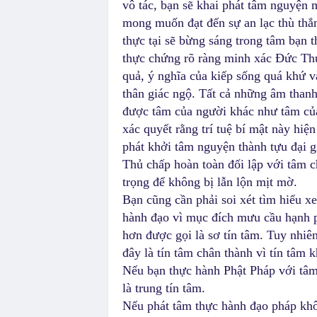
vô tác, bạn sẽ khai phát tâm nguyện 
mong muốn đạt đến sự an lạc thù thắn
thực tại sẽ bừng sáng trong tâm bạn 
thực chứng rõ ràng minh xác Đức Thư
quả, ý nghĩa của kiếp sống quá khứ v
thân giác ngộ. Tất cả những âm thanh
được tâm của người khác như tâm củ
xác quyết rằng trí tuệ bí mật này hiệ
phát khởi tâm nguyện thành tựu đại g
Thủ chấp hoàn toàn đối lập với tâm c
trọng để không bị lẫn lộn mịt mờ.
Bạn cũng cần phải soi xét tìm hiểu x
hành đạo vì mục đích mưu cầu hạnh p
hơn được gọi là sơ tín tâm. Tuy nhiê
đây là tín tâm chân thành vì tín tâm 
Nếu bạn thực hành Phật Pháp với tâm
là trung tín tâm.
Nếu phát tâm thực hành đạo pháp không