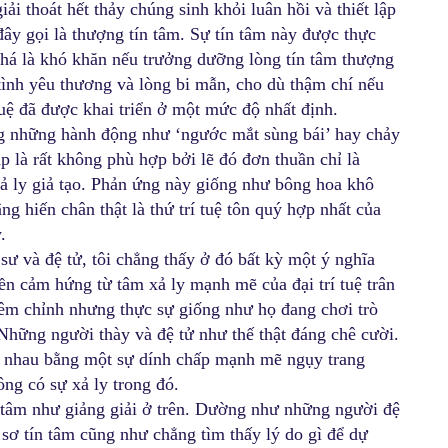
 thoát hết thảy chúng sinh khỏi luân hồi và thiết lập
 đây gọi là thượng tín tâm. Sự tín tâm này được thực
khá là khó khăn nếu trưởng dưỡng lòng tín tâm thượng
tình yêu thương và lòng bi mẫn, cho dù thậm chí nếu
tuệ đã được khai triển ở một mức độ nhất định.
ằng những hành động như ‘ngước mắt sùng bái’ hay chảy
 là rất không phù hợp bởi lẽ đó đơn thuần chỉ là
ả ly giả tạo. Phản ứng này giống như bông hoa khô
ng hiến chân thật là thứ trí tuệ tôn quý hợp nhất của
.
 sư và đệ tử, tôi chẳng thấy ở đó bất kỳ một ý nghĩa
ền cảm hứng từ tâm xả ly mạnh mẽ của đại trí tuệ trân
iêm chỉnh nhưng thực sự giống như họ đang chơi trò
 Những người thày và đệ tử như thế thật đáng chê cười.
i nhau bằng một sự dính chấp mạnh mẽ ngụy trang
ông có sự xả ly trong đó.
ín tâm như giảng giải ở trên. Dường như những người đệ
sơ tín tâm cũng như chẳng tìm thấy lý do gì để dự