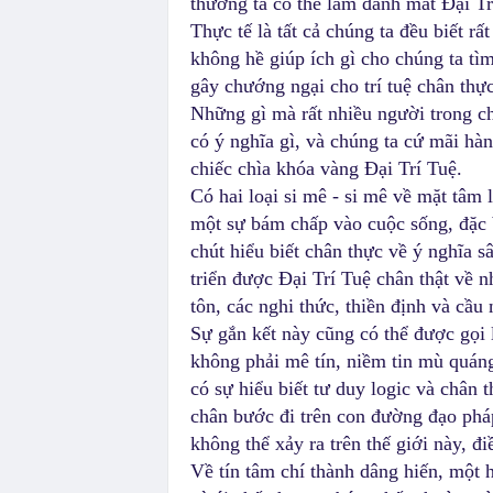
thường ta có thể làm đánh mất Đại Tr
Thực tế là tất cả chúng ta đều biết rấ
không hề giúp ích gì cho chúng ta tìm
gây chướng ngại cho trí tuệ chân thực
Những gì mà rất nhiều người trong chú
có ý nghĩa gì, và chúng ta cứ mãi hà
chiếc chìa khóa vàng Đại Trí Tuệ.
Có hai loại si mê - si mê về mặt tâm 
một sự bám chấp vào cuộc sống, đặc
chút hiểu biết chân thực về ý nghĩa s
triển được Đại Trí Tuệ chân thật về n
tôn, các nghi thức, thiền định và cầ
Sự gắn kết này cũng có thể được gọi l
không phải mê tín, niềm tin mù quáng
có sự hiểu biết tư duy logic và chân 
chân bước đi trên con đường đạo phá
không thể xảy ra trên thế giới này, đ
Về tín tâm chí thành dâng hiến, một h