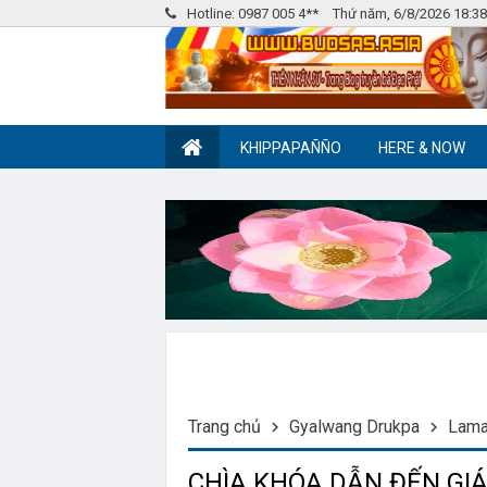
Hotline: 0987 005 4**
Thứ năm, 6/8/2026 18:3
KHIPPAPAÑÑO
HERE & NOW
Nhóm Pháp Âm
Label tag 2
Trang chủ
Gyalwang Drukpa
Lama
CHÌA KHÓA DẪN ĐẾN GIÁC