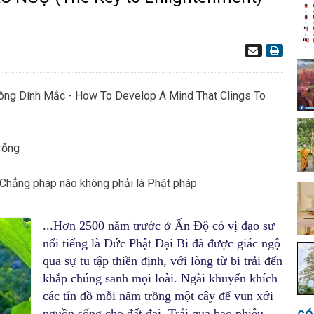
ông Dính Mắc - How To Develop A Mind That Clings To
 rỗng
 - Chẳng pháp nào không phải là Phật pháp
...Hơn 2500 năm trước ở Ấn Độ có vị đạo sư
nổi tiếng là Đức Phật Đại Bi đã được giác ngộ
qua sự tu tập thiền định, với lòng từ bi trải đến
khắp chúng sanh mọi loài. Ngài khuyến khích
các tín đồ mỗi năm trồng một cây để vun xới
nguồn sống cho đất đai. Trải qua bao nhiêu