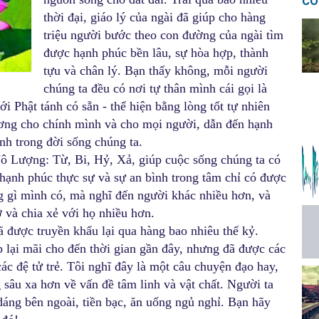
CÓ
thời đại, giáo lý của ngài đã giúp cho hàng
triệu người bước theo con đường của ngài tìm
được hạnh phúc bền lâu, sự hòa hợp, thành
tựu và chân lý. Bạn thấy không, mỗi người
chúng ta đều có nơi tự thân mình cái gọi là
ới Phật tánh có sẵn - thể hiện bằng lòng tốt tự nhiên
hương cho chính mình và cho mọi người, dẫn đến hạnh
nh trong đời sống chúng ta.
ô Lượng: Từ, Bi, Hỷ, Xả, giúp cuộc sống chúng ta có
 hạnh phúc thực sự và sự an bình trong tâm chỉ có được
g gì mình có, mà nghĩ đến người khác nhiều hơn, và
 và chia xẻ với họ nhiều hơn.
được truyền khẩu lại qua hàng bao nhiêu thế kỷ.
 lại mãi cho đến thời gian gần đây, nhưng đã được các
 các đệ tử trẻ. Tôi nghĩ đây là một câu chuyện đạo hay,
 sâu xa hơn về vấn đề tâm linh và vật chất. Người ta
dáng bên ngoài, tiền bạc, ăn uống ngủ nghỉ. Bạn hãy