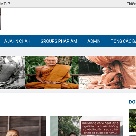
 GMT+7
Thiền
AJAHN CHAH
GROUPS PHÁP ÂM
ADMIN
TỔNG CÁC B
Label tag 3
Label tag 4
Trích đoạn Phật giáo
Thiền Phật giáo
ĐỌ