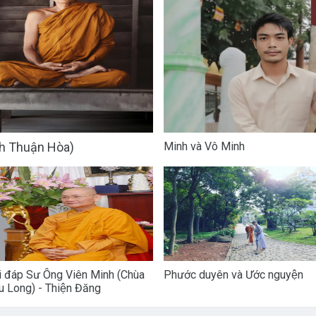
ch Thuận Hòa)
Minh và Vô Minh
i đáp Sư Ông Viên Minh (Chùa
Phước duyên và Ước nguyện
u Long) - Thiện Đăng