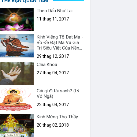
 THỂ BẠN QUAN TÂM
Theo Dấu Như Lai
11 thag 11, 2017
Kính Viếng Tổ Đạt Ma -
Bồ Đề Đạt Ma Và Giá
Trị Siêu Việt Của Nền
Thiền Học Việt Nam
29 thag 12, 2017
Chìa Khóa
27 thag 04, 2017
Cái gì đi tái sanh? (Lý
Vô Ngã)
22 thag 04, 2017
Kính Mừng Thọ Thầy
20 thag 02, 2018