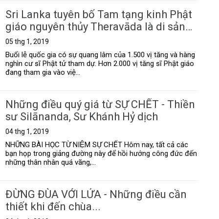
Sri Lanka tuyên bố Tam tạng kinh Phật
giáo nguyên thủy Theravāda là di sản
quốc gia
05 thg 1, 2019
Buổi lễ quốc gia có sự quang lâm của 1.500 vị tăng và hàng
nghìn cư sĩ Phật tử tham dự. Hơn 2.000 vị tăng sĩ Phật giáo
đang tham gia vào việ...
Những điều quý giá từ SỰ CHẾT - Thiền
sư Silānanda, Sư Khánh Hỷ dịch
04 thg 1, 2019
NHỮNG BÀI HỌC TỪ NIỆM SỰ CHẾT Hôm nay, tất cả các
bạn họp trong giảng đường này để hồi hướng công đức đến
những thân nhân quá vãng,...
ĐỪNG ĐÙA VỚI LỬA - Những điều cần
thiết khi đến chùa...