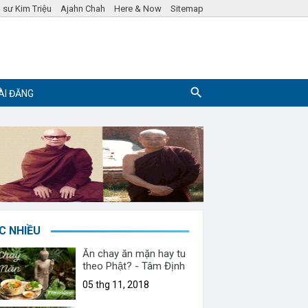
 sư Kim Triệu
Ajahn Chah
Here & Now
Sitemap
ÀI ĐĂNG
Pháp ngữ
Hỏi đáp Phật Pháp
C NHIỀU
Ăn chay ăn mặn hay tu
theo Phật? - Tâm Định
05 thg 11, 2018