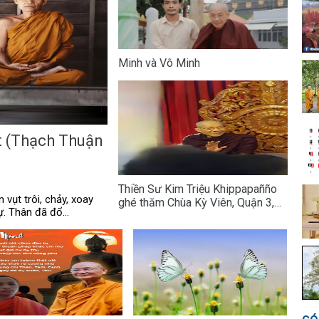
Minh và Vô Minh
ật (Thạch Thuận
Thiền Sư Kim Triệu Khippapañño
̀n vụt trôi, chảy, xoay
ghé thăm Chùa Kỳ Viên, Quận 3,
̣. Thân đã đổ...
Tp.HCM