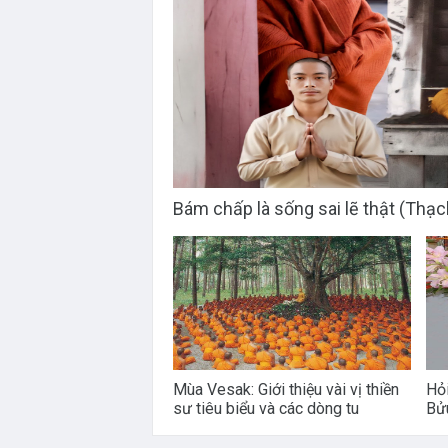
Bám chấp là sống sai lẽ thật (Thạ
Mùa Vesak: Giới thiệu vài vị thiền
Hỏ
sư tiêu biểu và các dòng tu
Bử