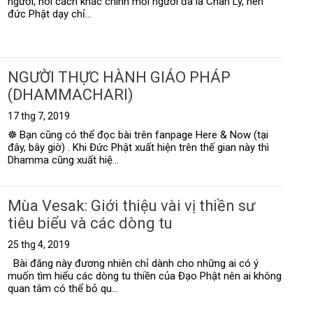
người, nói cách khác chính mỗi người đã là Chân Lý, nên
đức Phật dạy chỉ...
NGƯỜI THỰC HÀNH GIÁO PHÁP
(DHAMMACHARI)
17 thg 7, 2019
☸ Bạn cũng có thể đọc bài trên fanpage Here & Now (tại
đây, bây giờ) . Khi Đức Phật xuất hiện trên thế gian này thì
Dhamma cũng xuất hiệ...
Mùa Vesak: Giới thiệu vài vị thiền sư
tiêu biểu và các dòng tu
25 thg 4, 2019
Bài đăng này đương nhiên chỉ dành cho những ai có ý
muốn tìm hiểu các dòng tu thiền của Đạo Phật nên ai không
quan tâm có thể bỏ qu...