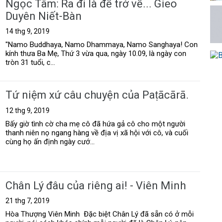
Ngọc Tâm: Ra đi là để trở về... Gieo
Duyên Niết-Bàn
14 thg 9, 2019
"Namo Buddhaya, Namo Dhammaya, Namo Sanghaya! Con
kính thưa Ba Mẹ, Thứ 3 vừa qua, ngày 10.09, là ngày con
tròn 31 tuổi, c...
Tứ niệm xứ câu chuyện của Paṭācārā.
12 thg 9, 2019
Bấy giờ tình cờ cha mẹ cô đã hứa gả cô cho một người
thanh niên nọ ngang hàng về địa vị xã hội với cô, và cuối
cùng họ ấn định ngày cướ...
Chân Lý đâu của riêng ai! - Viên Minh
21 thg 7, 2019
Hòa Thượng Viên Minh Đặc biệt Chân Lý đã sẵn có ở mỗi